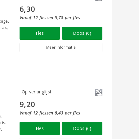
6,30
Vanaf 12 flessen 5,78 per fles
pige,
rras,
Fles
Doos (6)
Meer informatie
Op verlanglijst
9,20
Vanaf 12 flessen 8,43 per fles
t
ris.
Fles
Doos (6)
e,