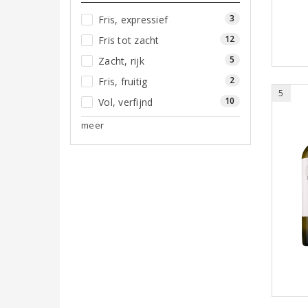
3
Fris, expressief
12
Fris tot zacht
5
Zacht, rijk
2
Fris, fruitig
5
10
Vol, verfijnd
meer