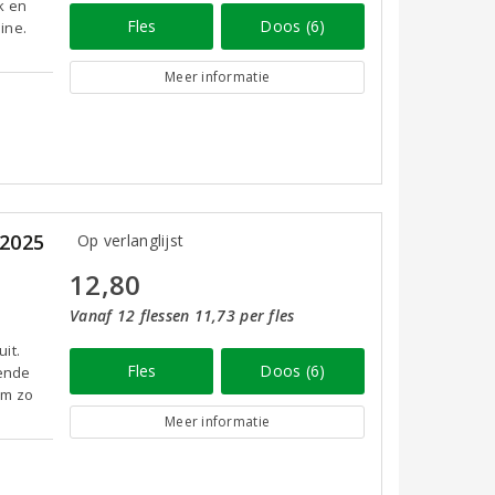
k en
Fles
Doos (6)
ine.
Meer informatie
 2025
Op verlanglijst
12,80
Vanaf 12 flessen 11,73 per fles
it.
Fles
Doos (6)
kende
om zo
Meer informatie