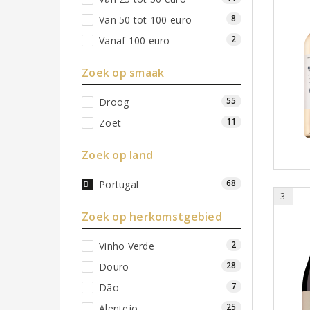
8
Van 50 tot 100 euro
2
Vanaf 100 euro
Zoek op smaak
55
Droog
11
Zoet
Zoek op land
68
Portugal
3
Zoek op herkomstgebied
2
Vinho Verde
28
Douro
7
Dão
25
Alentejo