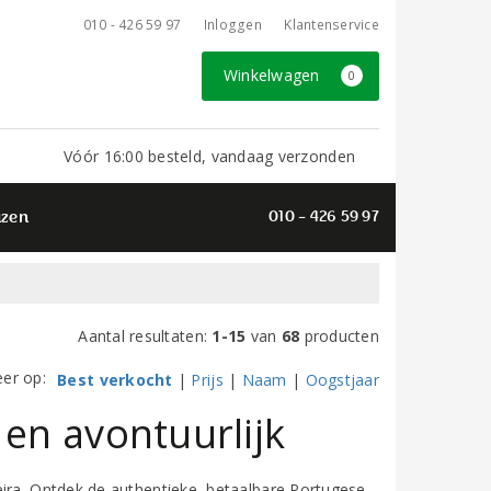
010 - 426 59 97
Inloggen
Klantenservice
Winkelwagen
0
Vóór 16:00 besteld, vandaag verzonden
azen
010 - 426 59 97
Aantal resultaten:
1-15
van
68
producten
eer op:
Best verkocht
|
Prijs
|
Naam
|
Oogstjaar
 en avontuurlijk
eira. Ontdek de authentieke, betaalbare Portugese