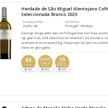
Herdade de São Miguel Alentejano Colh
Seleccionada Branco 2025
Smaakprofiel
Herkomst
Zacht, rijk
Portugal - Alentejo
Geurige droge witte wijn uit Portugal met een fraai arom
rijp geel fruit, licht eikenhout en bloemen. De smaak is vo
aromatisch en evenwichtig. Fraaie wijn bij rijke visschotel
vlees en gevogelte.
16
89
GOUD
Jancis
Citadelles
Vinum
Robinson
du Vin
2025
2025
2023
Adega de Monção Vinho Verde Monção 