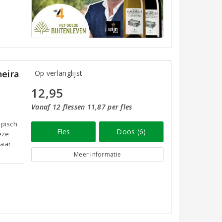
eira
Op verlanglijst
12,95
Vanaf 12 flessen 11,87 per fles
opisch
Fles
Doos (6)
deze
maar
Meer informatie