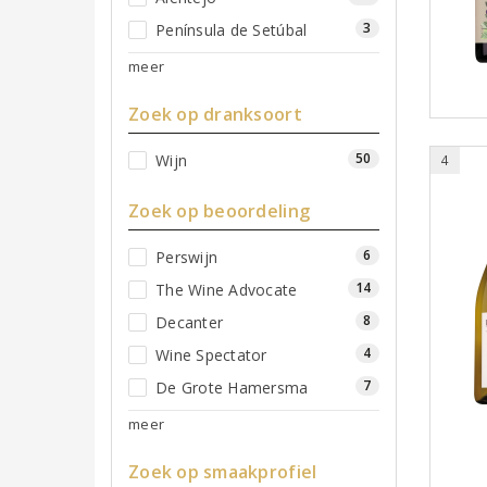
3
Península de Setúbal
meer
Zoek op dranksoort
50
Wijn
4
Zoek op beoordeling
6
Perswijn
14
The Wine Advocate
8
Decanter
4
Wine Spectator
7
De Grote Hamersma
meer
Zoek op smaakprofiel