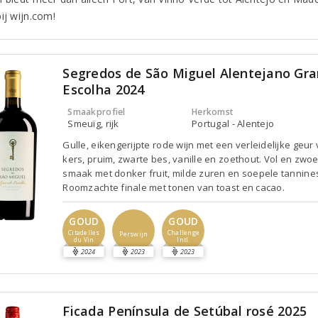
ij wijn.com!
Segredos de São Miguel Alentejano Gr
Escolha 2024
Smaakprofiel
Herkomst
Smeuïg, rijk
Portugal - Alentejo
Gulle, eikengerijpte rode wijn met een verleidelijke geur
kers, pruim, zwarte bes, vanille en zoethout. Vol en zwoe
smaak met donker fruit, milde zuren en soepele tannine
Roomzachte finale met tonen van toast en cacao.
GOUD
GOUD
Citadelles
Challenge
Perswijn
du Vin
Intl.
2024
2023
2023
Ficada Península de Setúbal rosé 2025