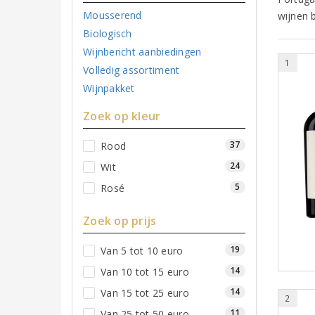
Mousserend
wijnen b
Biologisch
Wijnbericht aanbiedingen
1
Volledig assortiment
Wijnpakket
Zoek op kleur
37
Rood
24
Wit
5
Rosé
Zoek op prijs
19
Van 5 tot 10 euro
14
Van 10 tot 15 euro
14
Van 15 tot 25 euro
2
11
Van 25 tot 50 euro