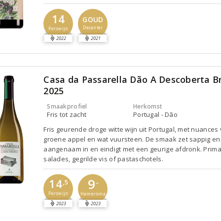
14
GOUD
Decanter
Perswijn
2022
2021
Casa da Passarella Dão A Descoberta B
2025
Smaakprofiel
Herkomst
Fris tot zacht
Portugal - Dão
Fris geurende droge witte wijn uit Portugal, met nuances
groene appel en wat vuursteen. De smaak zet sappig en
aangenaam in en eindigt met een geurige afdronk. Prima 
salades, gegrilde vis of pastaschotels.
9
14
-
,5
Perswijn
Hamersma
2023
2023