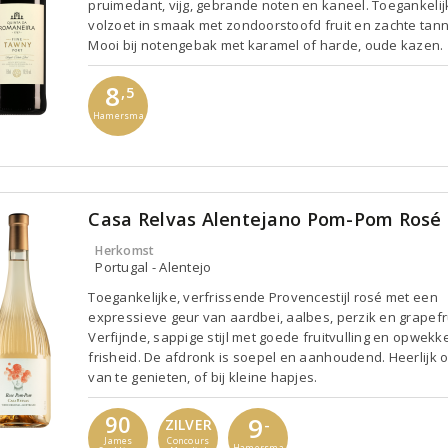
pruimedant, vijg, gebrande noten en kaneel. Toegankelij
volzoet in smaak met zondoorstoofd fruit en zachte tann
Mooi bij notengebak met karamel of harde, oude kazen.
8
,5
Hamersma
Casa Relvas Alentejano Pom-Pom Rosé
Herkomst
Portugal - Alentejo
Toegankelijke, verfrissende Provencestijl rosé met een
expressieve geur van aardbei, aalbes, perzik en grapefru
Verfijnde, sappige stijl met goede fruitvulling en opwek
frisheid. De afdronk is soepel en aanhoudend. Heerlijk 
van te genieten, of bij kleine hapjes.
90
9
-
ZILVER
James
Concours
Hamersma