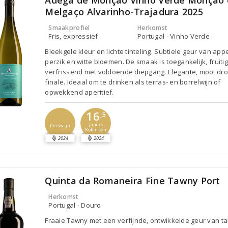
Melgaço Alvarinho-Trajadura 2025
Smaakprofiel
Herkomst
Fris, expressief
Portugal - Vinho Verde
Bleekgele kleur en lichte tinteling. Subtiele geur van appe
perzik en witte bloemen. De smaak is toegankelijk, fruiti
verfrissend met voldoende diepgang. Elegante, mooi dr
finale. Ideaal om te drinken als terras- en borrelwijn of
opwekkend aperitief.
16
,5
Jancis
Perswijn
Robinson
2024
2024
Quinta da Romaneira Fine Tawny Port
Herkomst
Portugal - Douro
Fraaie Tawny met een verfijnde, ontwikkelde geur van ta