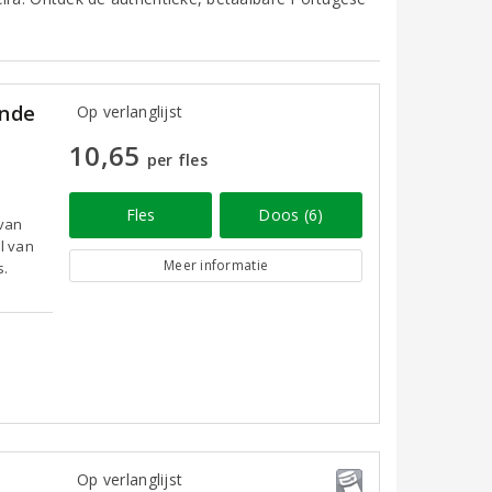
ande
Op verlanglijst
10,65
per fles
Fles
Doos (6)
 van
l van
Meer informatie
s.
Op verlanglijst