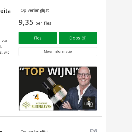
eita
Op verlanglijst
9,35
per fles
Fles
Doos (6)
a van
l,
Meer informatie
s, wit
e
Op verlanglijst