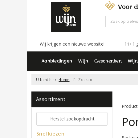
Voor d
Wij krijgen een nieuwe website!
11+1 g
Aanbiedingen
Wijn
Geschenken
Wijn
U bent hier:
Home
Zoeken
Assortiment
Product
Por
Herstel zoekopdracht
Snel kiezen
Portuga