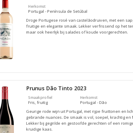
Herkomst
Portugal - Península de Setúbal
Droge Portugese rosé van castelãodruiven, met een sap
fruitige en elegante smaak. Lekker verfrissend op het te
maar ook heerlijk bij salades of koude voorgerechten.
Prunus Dão Tinto 2023
Smaakprofiel
Herkomst
Fris, fruitig
Portugal - Dão
Geurige rode wijn uit Portugal, met rijpe fruittonen en lich
gebrande nuances. De smaak is vol, soepel, krachtig en f
Lekker bij gegrilde en gestoofde gerechten of een romig
kruidige kaas.