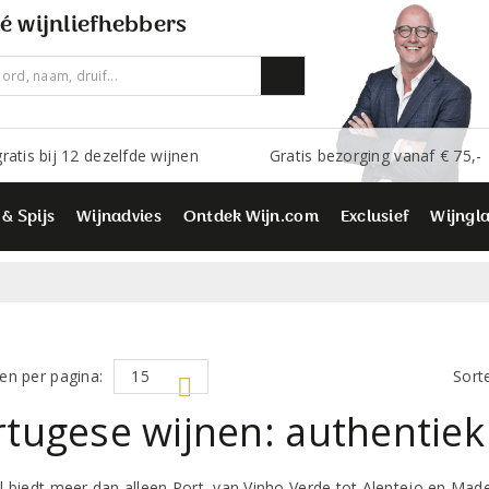
é wijnliefhebbers
ratis bij 12 dezelfde wijnen
Gratis bezorging vanaf € 75,-
 & Spijs
Wijnadvies
Ontdek Wijn.com
Exclusief
Wijngl
en per pagina:
Sort
tugese wijnen: authentiek
l biedt meer dan alleen Port, van Vinho Verde tot Alentejo en Mad