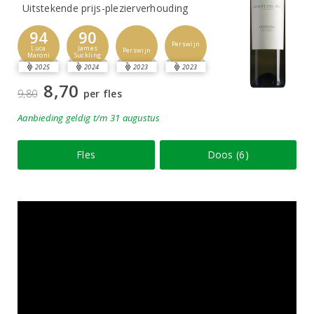
Uitstekende prijs-plezierverhouding
94
90
Perswijn
Luca
James
Perswijn
Maroni
Suckling
2025
2024
2023
2023
8,70
9,80
per fles
Aanbieding
geldig
t/m 31 augustus
Fles
Doos (6)