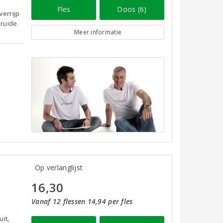
Fles
Doos (6)
verrijp
kruide
Meer informatie
Op verlanglijst
16,30
Vanaf 12 flessen 14,94 per fles
it,