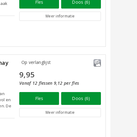
Fles
Doos (6)
maak
Meer informatie
nay
Op verlanglijst
9,95
Vanaf 12 flessen 9,12 per fles
van
Fles
Doos (6)
vol en
en. De
Meer informatie