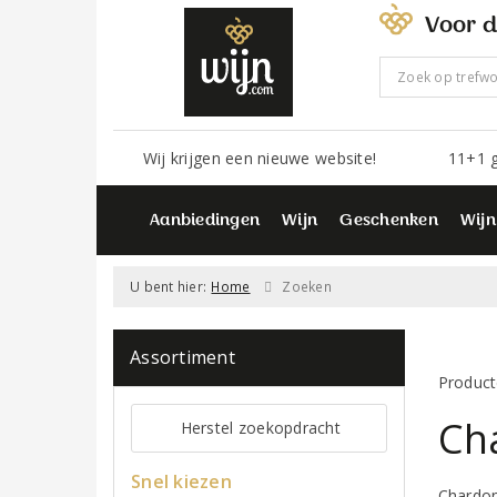
Voor d
Wij krijgen een nieuwe website!
11+1 g
Aanbiedingen
Wijn
Geschenken
Wijn
U bent hier:
Home
Zoeken
Assortiment
Product
Cha
Herstel zoekopdracht
Snel kiezen
Chardonn