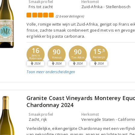
Smaakprofiel
Herkomst
Fris tot zacht
Zuid-Afrika - Stellenbosch
(2 beoordelingen)
Volle, romige witte wijn uit Zuid-Afrika, gerijpt op Frans e
frisse, zachte smaak combineert goed met vis en gevoge
erg lekker bij pasta carbonara.
16
15
90
90
,5
Jancis
Perswijn
Vinous
Tim Atkin
Robinson
2024
2024
2024
2024
Toon meer
onderscheidingen
Granite Coast Vineyards Monterey Equ
Chardonnay 2024
Smaakprofiel
Herkomst
Zacht, rijk
Verenigde Staten - Californi
Verleidelijke, eikengerijpte Chardonnay met een verfijn
van gekonfijte citroen, mango, ananas en lichte toast. 