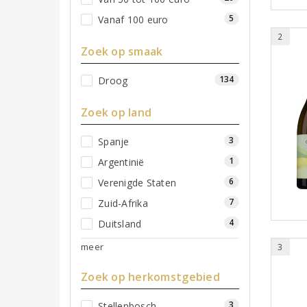
5
Vanaf 100 euro
2
Zoek op smaak
134
Droog
Zoek op land
3
Spanje
1
Argentinië
6
Verenigde Staten
7
Zuid-Afrika
4
Duitsland
meer
3
Zoek op herkomstgebied
3
Stellenbosch