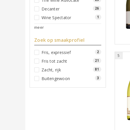
The Wine Advocate
26
Decanter
1
Wine Spectator
meer
Zoek op smaakprofiel
2
Fris, expressief
5
21
Fris tot zacht
81
Zacht, rijk
3
Buitengewoon