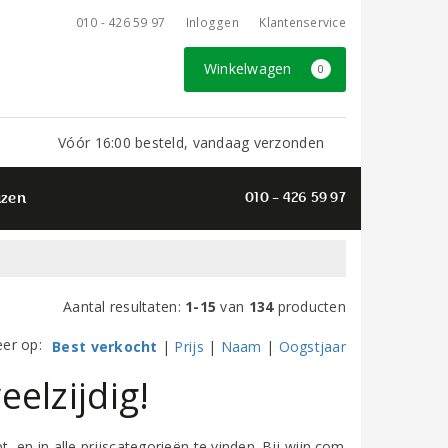
010 - 426 59 97
Inloggen
Klantenservice
Winkelwagen
0
Vóór 16:00 besteld, vandaag verzonden
azen
010 - 426 59 97
Aantal resultaten:
1-15
van
134
producten
eer op:
Best verkocht
|
Prijs
|
Naam
|
Oogstjaar
elzijdig!
t, en in alle prijscategorieën te vinden. Bij wijn.com