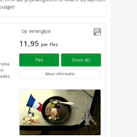
budget!
Op verlanglijst
11,95
per fles
Fles
Doos (6)
 aroma
en
Meer informatie
lades.