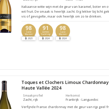
Italiaanse witte wijn met de geur van karamel, boter en o
wit fruit. De smaak is heerlijk zacht. Erg lekker bij licht ge
vis of gevogelte, maar ook heerlijk om zo te drinken.
98
91
98
Luca
James
Luca
Maroni
Suckling
Maroni
2025
2024
2024
Toques et Clochers Limoux Chardonnay
Haute Vallée 2024
Smaakprofiel
Herkomst
Zacht, rijk
Frankrijk - Languedoc
Verfijnde Franse chardonnay met de geur van rijp geel fru