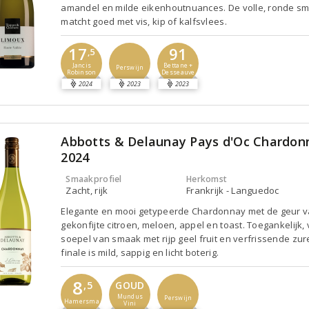
amandel en milde eikenhoutnuances. De volle, ronde s
matcht goed met vis, kip of kalfsvlees.
17
91
,5
Jancis
Bettane +
Perswijn
Robinson
Desseauve
2024
2023
2023
Abbotts & Delaunay Pays d'Oc Chardon
2024
Smaakprofiel
Herkomst
Zacht, rijk
Frankrijk - Languedoc
Elegante en mooi getypeerde Chardonnay met de geur 
gekonfijte citroen, meloen, appel en toast. Toegankelijk, 
soepel van smaak met rijp geel fruit en verfrissende zur
finale is mild, sappig en licht boterig.
8
,5
GOUD
Mundus
Perswijn
Hamersma
Vini