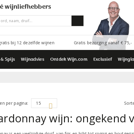
é wijnliefhebbers
ratis bij 12 dezelfde wijnen
Gratis bezorging vanaf € 75,-
 & Spijs
Wijnadvies
Ontdek Wijn.com
Exclusief
Wijngl
en per pagina:
Sort
rdonnay wijn: ongekend ve
ay is een veelzijdige druif, van fris en licht tot romig en houtgerijp