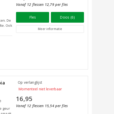
Vanaf 12 flessen 12,79 per fles
Fles
Doos (6)
iken. De
lte. Ook
Meer informatie
oia
Op verlanglijst
Momenteel niet leverbaar
16,95
ë
Vanaf 12 flessen 15,54 per fles
de geur
De smaak