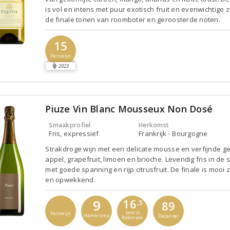
is vol en intens met puur exotisch fruit en evenwichtige z
de finale tonen van roomboter en geroosterde noten.
15
Perswijn
2023
Piuze Vin Blanc Mousseux Non Dosé
Smaakprofiel
Herkomst
Fris, expressief
Frankrijk - Bourgogne
Strakdroge wijn met een delicate mousse en verfijnde g
appel, grapefruit, limoen en brioche. Levendig fris in de
met goede spanning en rijp citrusfruit. De finale is mooi 
en opwekkend.
16
9
,5
89
Jancis
Perswijn
Hamersma
Decanter
Robinson