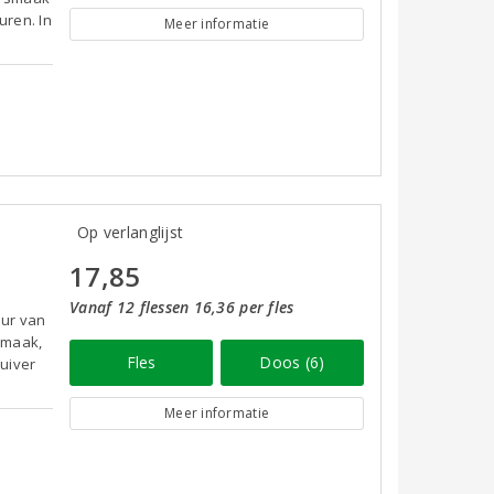
uren. In
Meer informatie
Op verlanglijst
17,85
Vanaf 12 flessen 16,36 per fles
eur van
 smaak,
Fles
Doos (6)
zuiver
Meer informatie