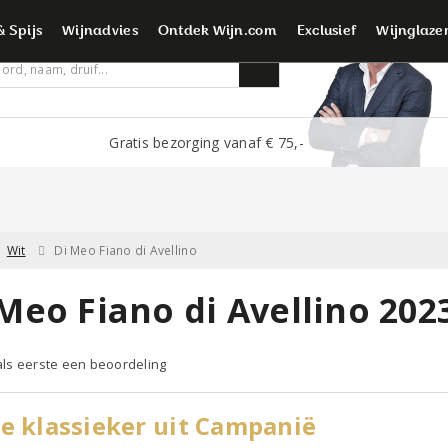
é wijnliefhebbers
& Spijs
Wijnadvies
Ontdek Wijn.com
Exclusief
Wijnglaze
Gratis bezorging vanaf € 75,-
Wit
Di Meo Fiano di Avellino
Meo Fiano di Avellino 202
 als eerste een beoordeling
e klassieker uit Campanië