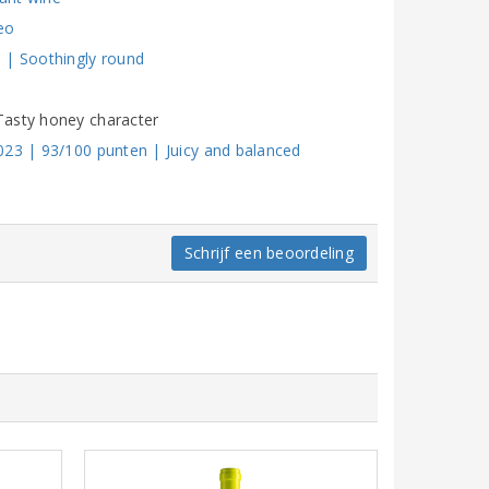
eo
 | Soothingly round
Tasty honey character
023 | 93/100 punten | Juicy and balanced
Schrijf een beoordeling