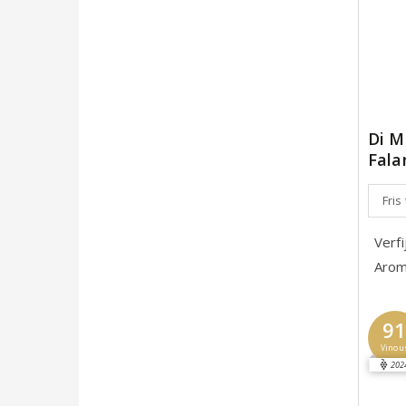
Di 
Fala
Fris
Verf
Arom
9
Vinou
202