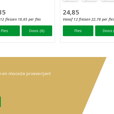
35
24,85
12 flessen 18,65 per fles
Vanaf 12 flessen 22,78 per fle
Fles
Doos (6)
Fles
Doos 
n en mooiste proeverijen!