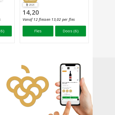
Perswijn
2025
14,20
s
Vanaf 12 flessen 13,02 per fles
(6)
Fles
Doos (6)