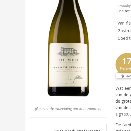
Smaakp
Fris tot
Van fia
Gastro
Goed t
1
Perswi
202
Wat een
van de g
de grote
van de 
(Ga over de afbeelding om in te zoomen)
signatu
De fami