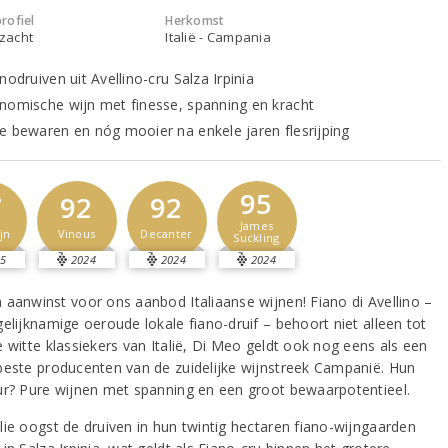
rofiel
Herkomst
 zacht
Italië - Campania
nodruiven uit Avellino-cru Salza Irpinia
nomische wijn met finesse, spanning en kracht
e bewaren en nóg mooier na enkele jaren flesrijping
95
7
92
92
James
jn
Vinous
Decanter
Suckling
5
2024
2024
2024
 aanwinst voor ons aanbod Italiaanse wijnen! Fiano di Avellino –
elijknamige oeroude lokale fiano-druif – behoort niet alleen tot
 witte klassiekers van Italië, Di Meo geldt ook nog eens als een
beste producenten van de zuidelijke wijnstreek Campanië. Hun
ur? Pure wijnen met spanning en een groot bewaarpotentieel.
lie oogst de druiven in hun twintig hectaren fiano-wijngaarden