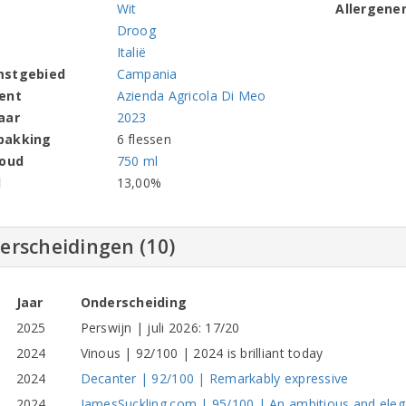
Wit
Allergene
Droog
Italië
mstgebied
Campania
ent
Azienda Agricola Di Meo
aar
2023
pakking
6 flessen
houd
750 ml
l
13,00%
erscheidingen (10)
Jaar
Onderscheiding
2025
Perswijn | juli 2026: 17/20
2024
Vinous | 92/100 | 2024 is brilliant today
2024
Decanter | 92/100 | Remarkably expressive
2024
JamesSuckling.com | 95/100 | An ambitious and eleg