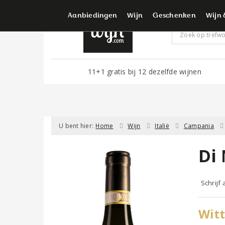
Voor d
Aanbiedingen
Wijn
Geschenken
Wijn 
11+1 gratis bij 12 dezelfde wijnen
U bent hier:
Home
Wijn
Italië
Campania
Di 
Schrijf
Witt