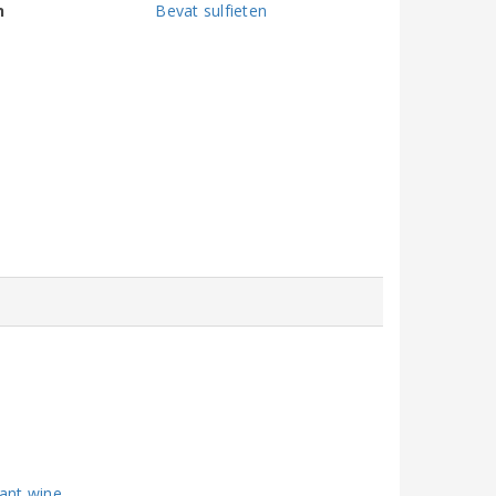
n
Bevat sulfieten
ant wine