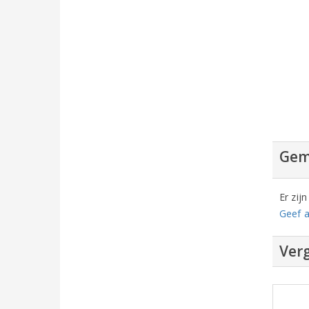
Gem
Er zij
Geef a
Verg