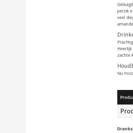
Gelaagd
perzik e
veel di
amandel
Drinke
Prachtig
Heerlijk
zachte 
Houdb
Nu mooi
Produ
Pro
Dranks