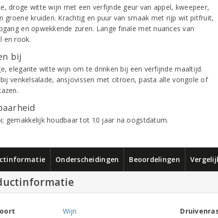
e, droge witte wijn met een verfijnde geur van appel, kweepeer,
n groene kruiden. Krachtig en puur van smaak met rijp wit pitfruit,
epgang en opwekkende zuren. Lange finale met nuances van
 en rook.
n bij
e, elegante witte wijn om te drinken bij een verfijnde maaltijd.
 bij venkelsalade, ansjovissen met citroen, pasta alle vongole of
kazen.
aarheid
; gemakkelijk houdbaar tot 10 jaar na oogstdatum.
ctinformatie
Onderscheidingen
Beoordelingen
Vergeli
ductinformatie
oort
Wijn
Druivenra