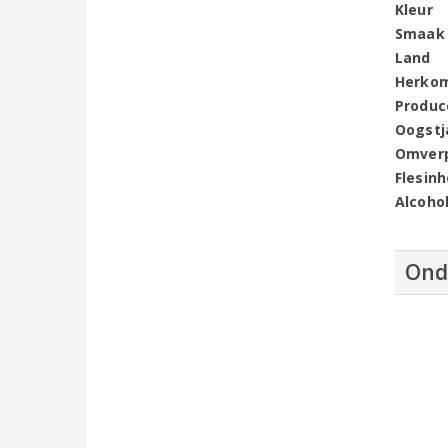
Kleur
Smaak
Land
Herko
Produc
Oogstj
Omver
Flesin
Alcoho
Ond