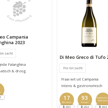
Meo Campania
nghina 2023
 tot zacht
Di Meo Greco di Tufo 
ijnde Falanghina
Fris tot zacht
atisch & droog
Fraai wit uit Campania
Intens & gastronomisch
1
s
17
93
4
Proefschri
Concours
Perswijn
Vinous
2025
2024
2024