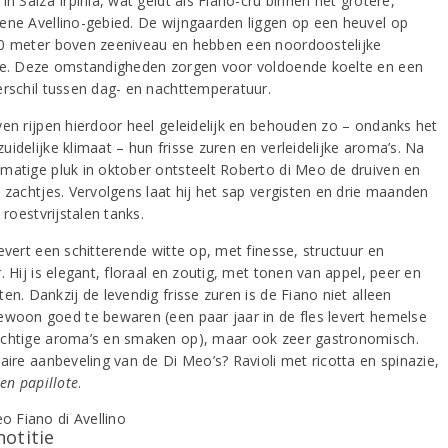
in Salza Irpinia, wat geldt als Fiano-cru binnen het grotere,
ene Avellino-gebied. De wijngaarden liggen op een heuvel op
0 meter boven zeeniveau en hebben een noordoostelijke
ie. Deze omstandigheden zorgen voor voldoende koelte en een
erschil tussen dag- en nachttemperatuur.
ven rijpen hierdoor heel geleidelijk en behouden zo – ondanks het
idelijke klimaat – hun frisse zuren en verleidelijke aroma’s. Na
matige pluk in oktober ontsteelt Roberto di Meo de druiven en
e zachtjes. Vervolgens laat hij het sap vergisten en drie maanden
n roestvrijstalen tanks.
evert een schitterende witte op, met finesse, structuur en
. Hij is elegant, floraal en zoutig, met tonen van appel, peer en
en. Dankzij de levendig frisse zuren is de Fiano niet alleen
ewoon goed te bewaren (een paar jaar in de fles levert hemelse
chtige aroma’s en smaken op), maar ook zeer gastronomisch.
aire aanbeveling van de Di Meo’s? Ravioli met ricotta en spinazie,
en papillote
.
notitie