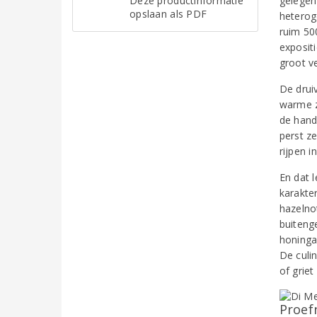
Deze productinformatie
gelegen 
opslaan als PDF
heterog
ruim 50
exposit
groot v
De drui
warme zu
de hand
perst z
rijpen i
En dat l
karakter
hazelnot
buiteng
honinga
De culin
of griet
Proef