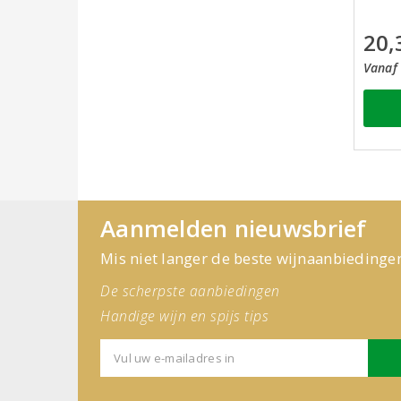
20,
Vanaf 
Aanmelden nieuwsbrief
Mis niet langer de beste wijnaanbiedinge
De scherpste aanbiedingen
Handige wijn en spijs tips