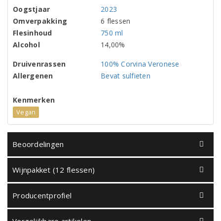
Oogstjaar
2023
Omverpakking
6 flessen
Flesinhoud
750 ml
Alcohol
14,00%
Druivenrassen
100% Corvina Veronese
Allergenen
Bevat sulfieten
Kenmerken
Vegan
Beoordelingen
Wijnpakket (12 flessen)
Producentprofiel