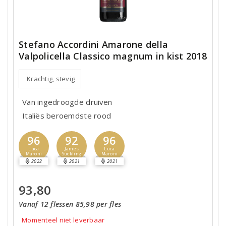
Stefano Accordini Amarone della
Valpolicella Classico magnum in kist 2018
Krachtig, stevig
Van ingedroogde druiven
Italiës beroemdste rood
96
92
96
Luca
James
Luca
Maroni
Suckling
Maroni
2022
2021
2021
93,80
Vanaf 12 flessen 85,98 per fles
Momenteel niet leverbaar