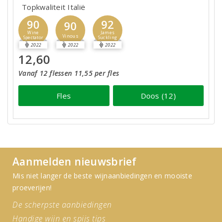
Topkwaliteit Italië
90
92
90
Wine
James
Vinous
Spectator
Suckling
2022
2022
2022
12,60
Vanaf 12 flessen 11,55 per fles
Fles
Doos (12)
Aanmelden nieuwsbrief
Mis niet langer de beste wijnaanbiedingen en mooiste
proeverijen!
De scherpste aanbiedingen
Handige wijn en spijs tips