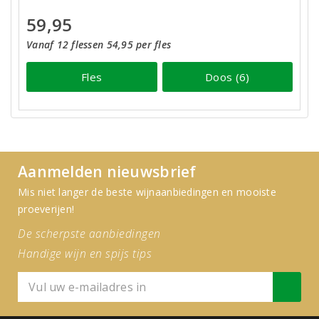
59,95
Vanaf 12 flessen 54,95 per fles
Fles
Doos (6)
Aanmelden nieuwsbrief
Mis niet langer de beste wijnaanbiedingen en mooiste
proeverijen!
De scherpste aanbiedingen
Handige wijn en spijs tips