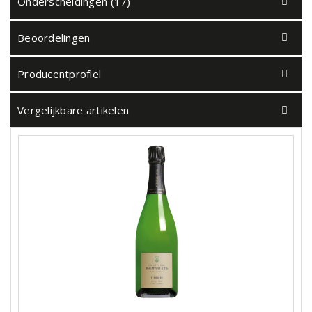
Onderscheidingen (17)
Beoordelingen
Producentprofiel
Vergelijkbare artikelen