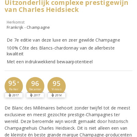
Uitzonderlijk complexe prestigewijn
van Charles Heidsieck
Herkomst
Frankrijk - Champagne
De 7e editie van deze luxe en zeer gewilde Champagne
100% Côte des Blancs-chardonnay van de allerbeste
kwaliteit
Met een indrukwekkend bewaarpotentieel
95
96
95
+
Parker
Decanter
Vinous
2017
2017
2014
De Blanc des Millénaires behoort zonder twijfel tot de meest
exclusieve en meest gezochte prestige-Champagnes ter
wereld. Deze beroemde wijn wordt gemaakt door historisch
Champagnehuis Charles Heidsieck. Dit is niet alleen een van
de kleinste én beste grande marque Champagne-producenten