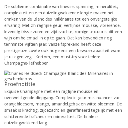
De sublieme combinatie van finesse, spanning, mineraliteit,
complexiteit en een duizelingwekkende lengte maken het
drinken van de Blanc des Millénaires tot een onvergetelijke
ervaring. Met z’n ragfijne geur, verfijnde mousse, vibrerende,
levendig frisse zuren en zijdezachte, romige textuur is dit een
wijn om helemaal in op te gaan. Dat kan bovendien nog
tenminste vijftien jaar: vanzelfsprekend heeft deze
prestigieuze cuvée ook nog eens een bewaarcapaciteit waar
je u tegen zegt. Kortom, een must-try voor iedere
Champagne-liefhebber!
Proefnotitie
Exquise Champagne met een ragfijne mousse en
overweldigende diepgang. Complex in geur met nuances van
oranjebloesem, mango, amandelgebak en witte bloemen. De
smaak is krachtig, zijdezacht en geraffineerd tegelijk met een
schitterende fraîcheur en mineraliteit. De finale is
duizelingwekkend lang.