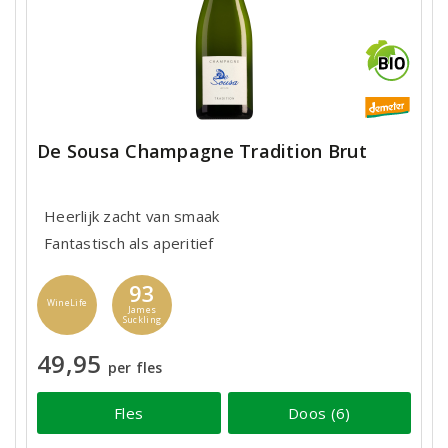
De Sousa Champagne Tradition Brut
Heerlijk zacht van smaak
Fantastisch als aperitief
93
WineLife
James
Suckling
49,95
per fles
Fles
Doos (6)