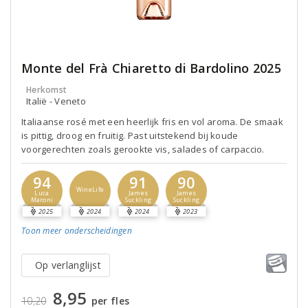
Monte del Frà Chiaretto di Bardolino 2025
Herkomst
Italië - Veneto
Italiaanse rosé met een heerlijk fris en vol aroma. De smaak
is pittig, droog en fruitig. Past uitstekend bij koude
voorgerechten zoals gerookte vis, salades of carpaccio.
94
91
90
WineLife
Luca
James
James
Maroni
Suckling
Suckling
2025
2024
2024
2023
Toon meer
onderscheidingen
Op verlanglijst
8,95
10,20
per fles