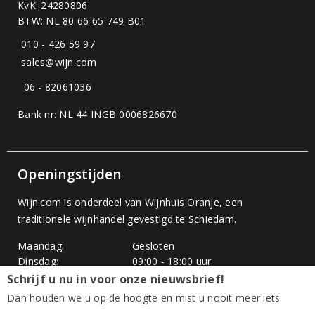
KvK: 24280806
BTW: NL 80 66 65 749 B01
010 - 426 59 97
sales@wijn.com
06 - 82061036
Bank nr: NL 44 INGB 0006826670
Openingstijden
Wijn.com is onderdeel van
Wijnhuis Oranje
, een
traditionele wijnhandel gevestigd te Schiedam.
Maandag:
Gesloten
Dinsdag:
09:00 - 18:00 uur
Woensdag:
09:00 - 18:00 uur
Schrijf u nu in voor onze nieuwsbrief!
Donderdag:
09:00 - 18:00 uur
Dan houden we u op de hoogte en mist u nooit meer iets.
Vrijdag:
09:00 - 18:00 uur