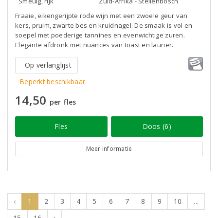
Smeuïg, rijk
Zuid-Afrika - Stellenbosch
Fraaie, eikengerijpte rode wijn met een zwoele geur van
kers, pruim, zwarte bes en kruidnagel. De smaak is vol en
soepel met poederige tannines en evenwichtige zuren.
Elegante afdronk met nuances van toast en laurier.
Op verlanglijst
Beperkt beschikbaar
14,50
per fles
Fles
Doos (6)
Meer informatie
‹
1
2
3
4
5
6
7
8
9
10
...
15
16
›