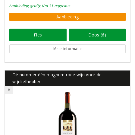
Aanbieding
geldig
t/m 31 augustus
Aanbieding
Fles
Doos (6)
Meer informatie
Dé nummer één magnum rode wijn voor de
wijnliefhebber!
8