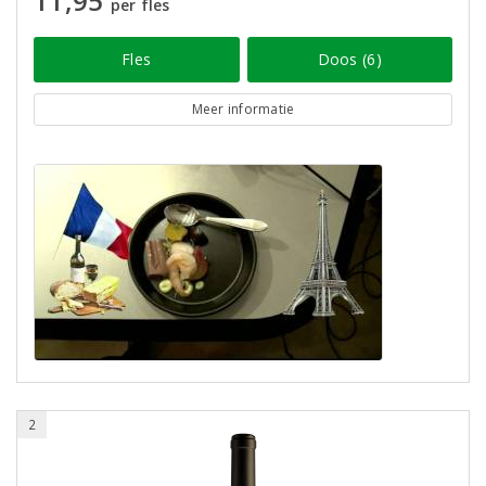
11,95
per fles
Fles
Doos (6)
Meer informatie
2