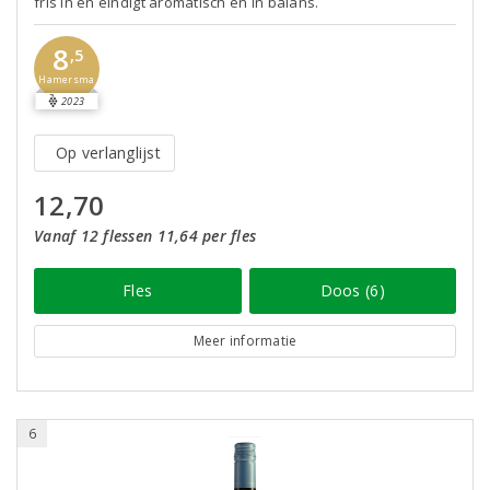
fris in en eindigt aromatisch en in balans.
8
,5
Hamersma
2023
Op verlanglijst
12,70
Vanaf 12 flessen 11,64 per fles
Fles
Doos (6)
Meer informatie
6