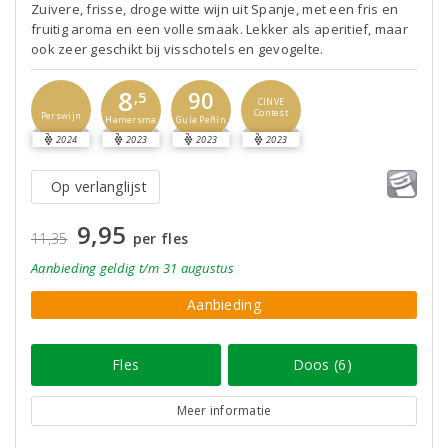
Zuivere, frisse, droge witte wijn uit Spanje, met een fris en
fruitig aroma en een volle smaak. Lekker als aperitief, maar
ook zeer geschikt bij visschotels en gevogelte.
8
90
,5
CINVE
Contest
Perswijn
Guía Peñín
Hamersma
2024
2023
2023
2023
Op verlanglijst
9,95
11,35
per fles
Aanbieding
geldig
t/m 31 augustus
Aanbieding
Fles
Doos (6)
Meer informatie