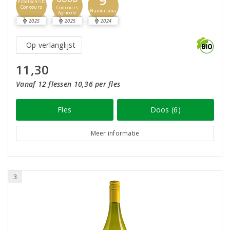
9
Proefschrift
Concours
Concours
Hamersma
Agricole
2025
2025
2024
Op verlanglijst
11,30
Vanaf 12 flessen 10,36 per fles
Fles
Doos (6)
Meer informatie
3