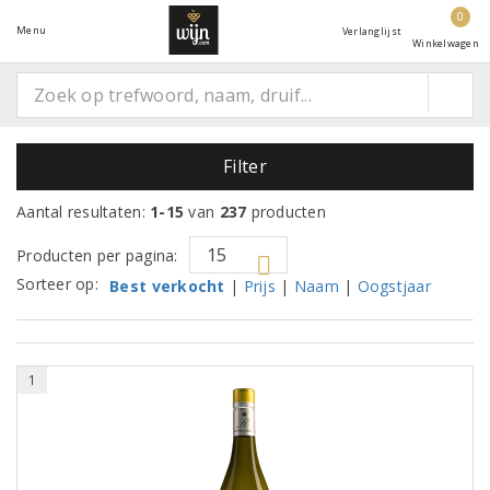
0
Menu
Verlanglijst
Winkelwagen
Filter
Aantal resultaten:
1-15
van
237
producten
Producten per pagina:
Sorteer op:
Best verkocht
|
Prijs
|
Naam
|
Oogstjaar
1