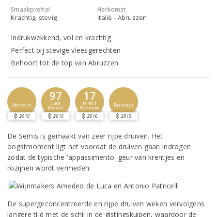
Smaakprofiel
Herkomst
Krachtig, stevig
Italië - Abruzzen
Indrukwekkend, vol en krachtig
Perfect bij stevige vleesgerechten
Behoort tot de top van Abruzzen
97
17
Luca
Jancis
Perswijn
Perswijn
Maroni
Robinson
2016
2016
2016
2015
De Semis is gemaakt van zeer rijpe druiven. Het
oogstmoment ligt net voordat de druiven gaan indrogen
zodat de typische 'appassimento' geur van krentjes en
rozijnen wordt vermeden.
De supergeconcentreerde en rijpe druiven weken vervolgens
langere tijd met de schil in de gistingskuipen, waardoor de