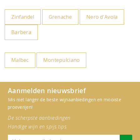
Zinfandel
Grenache
Nero d'Avola
Barbera
Malbec
Montepulciano
Aanmelden nieuwsbrief
Mis niet langer de beste wijnaanbiedingen en mooiste
proeverijen!
De scherpste aanbiedingen
Handige wijn en spijs tips