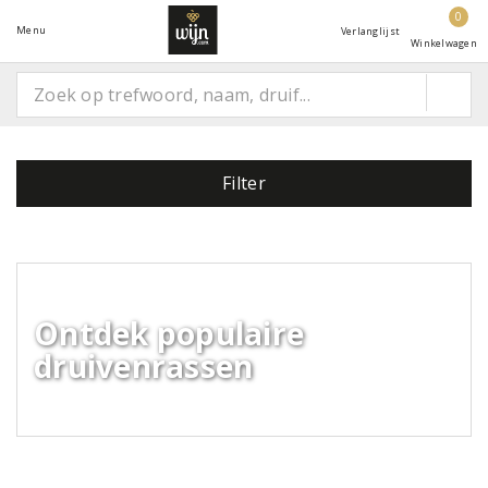
0
Menu
Verlanglijst
Winkelwagen
Filter
Ontdek populaire
druivenrassen