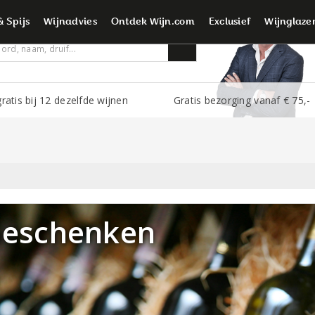
é wijnliefhebbers
& Spijs
Wijnadvies
Ontdek Wijn.com
Exclusief
Wijnglaze
ratis bij 12 dezelfde wijnen
Gratis bezorging vanaf € 75,-
eschenken