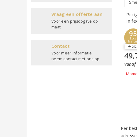
Smeu
Vraag een offerte aan
Pitti
In f
Voor een prijsopgave op
maat
9
Luca
Maron
Contact
202
Voor meer informatie
49,
neem contact met ons op
Vanaf 
Momen
Per bes
adresse