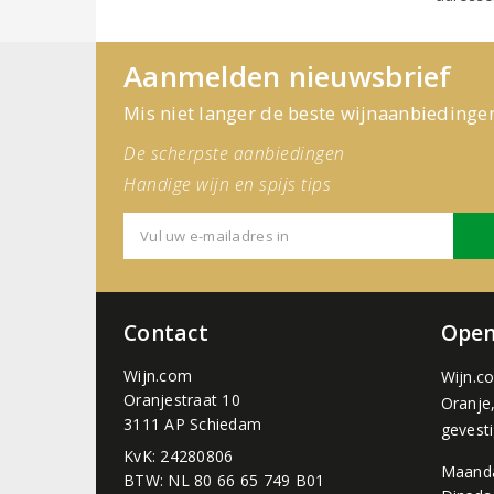
Aanmelden nieuwsbrief
Mis niet langer de beste wijnaanbiedinge
De scherpste aanbiedingen
Handige wijn en spijs tips
Contact
Open
Wijn.com
Wijn.c
Oranjestraat 10
Oranje
3111 AP Schiedam
gevest
KvK: 24280806
Maand
BTW: NL 80 66 65 749 B01