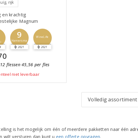
ïg, rijk
g en krachtig
eestelijke Magnum
9
5
WineLife
Hamersma
i
4
2021
2021
70
12 flessen 45,56 per fles
teel niet leverbaar
Volledig assortiment
telling is het mogelijk om één of meerdere pakketten naar één adr
n wilt versturen dan kunt u
een offerte opvragen
.