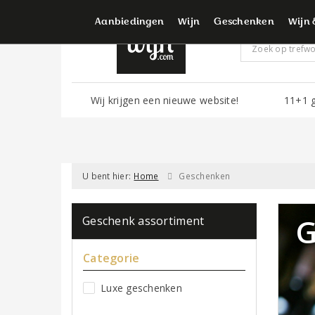
Voor d
Aanbiedingen
Wijn
Geschenken
Wijn 
Wij krijgen een nieuwe website!
11+1 g
U bent hier:
Home
Geschenken
G
Geschenk assortiment
Categorie
Luxe geschenken