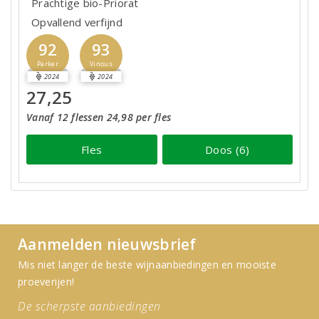
Prachtige bio-Priorat
Opvallend verfijnd
92
93
Parker
Vinous
2024
2024
27,25
Vanaf 12 flessen 24,98 per fles
Fles
Doos (6)
Aanmelden nieuwsbrief
Mis niet langer de beste wijnaanbiedingen en mooiste
proeverijen!
De scherpste aanbiedingen