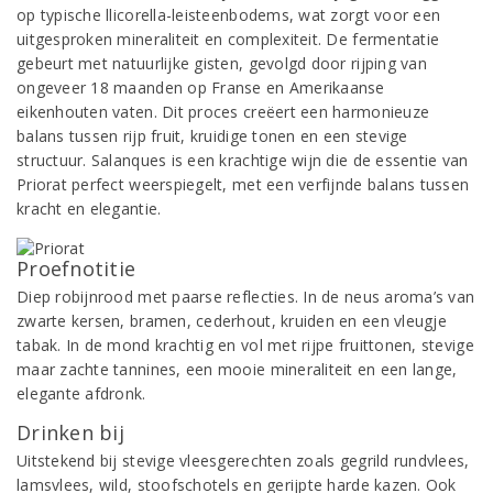
op typische llicorella-leisteenbodems, wat zorgt voor een
uitgesproken mineraliteit en complexiteit. De fermentatie
gebeurt met natuurlijke gisten, gevolgd door rijping van
ongeveer 18 maanden op Franse en Amerikaanse
eikenhouten vaten. Dit proces creëert een harmonieuze
balans tussen rijp fruit, kruidige tonen en een stevige
structuur. Salanques is een krachtige wijn die de essentie van
Priorat perfect weerspiegelt, met een verfijnde balans tussen
kracht en elegantie.
Proefnotitie
Diep robijnrood met paarse reflecties. In de neus aroma’s van
zwarte kersen, bramen, cederhout, kruiden en een vleugje
tabak. In de mond krachtig en vol met rijpe fruittonen, stevige
maar zachte tannines, een mooie mineraliteit en een lange,
elegante afdronk.
Drinken bij
Uitstekend bij stevige vleesgerechten zoals gegrild rundvlees,
lamsvlees, wild, stoofschotels en gerijpte harde kazen. Ook