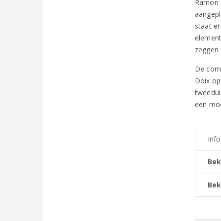
Ramon e
aangepl
staat e
element
zeggen 
De comb
Doix op
tweedui
een mooi
Inf
Bek
Bek