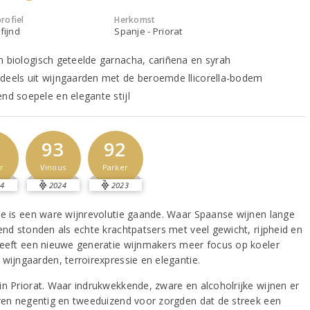
rofiel
Herkomst
fijnd
Spanje - Priorat
n biologisch geteelde garnacha, cariñena en syrah
deels uit wijngaarden met de beroemde llicorella-bodem
end soepele en elegante stijl
2
93
92
r
Vinous
Parker
4
2024
2023
je is een ware wijnrevolutie gaande. Waar Spaanse wijnen lange
kend stonden als echte krachtpatsers met veel gewicht, rijpheid en
heeft een nieuwe generatie wijnmakers meer focus op koeler
 wijngaarden, terroirexpressie en elegantie.
in Priorat. Waar indrukwekkende, zware en alcoholrijke wijnen er
aren negentig en tweeduizend voor zorgden dat de streek een