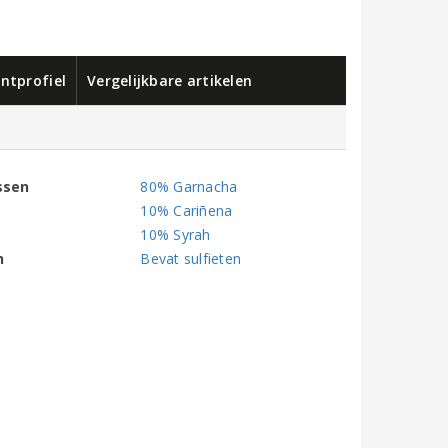
ntprofiel
Vergelijkbare artikelen
ssen
80% Garnacha
10% Cariñena
10% Syrah
n
Bevat sulfieten