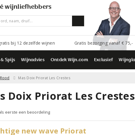
é wijnliefhebbers
ratis bij 12 dezelfde wijnen
Gratis bezorging vanaf € 75,-
 & Spijs
Wijnadvies
Ontdek Wijn.com
Exclusief
Wijngl
Rood
Mas Doix Priorat Les Crestes
 Doix Priorat Les Crestes
 als eerste een beoordeling
htige new wave Priorat