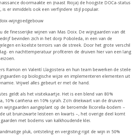
naissance doormaakte en (naast Rioja) de hoogste DOCa-status
, is er inmiddels ook een verfijndere stijl populair.
 de finesserijke wijnen van Mas Doix. De wijngaarden van dit
edrijf bevinden zich in het dorp Poboleda, in een van de
elegen en koelste terroirs van de streek. Door het grote verschil
dag- en nachttemperatuur profiteren de druiven hier van een lang
seizoen.
ers Ramon en Valentí Llagostera en hun team bewerken de steile
ijngaarden op biologische wijze en implementeren elementen uit
ynamie. Vrijwel alles gebeurt er met de hand.
tes geldt als het visitekaartje. Het is een blend van 80%
a, 10% cariñena en 10% syrah. Zo’n driekwart van de druiven
n wijngaarden aangeplant op de beroemde llicorella-bodem –
de uit bruinzwarte leisteen en kwarts –, het overige deel komt
ngaarden met bodems van kalkhoudende klei.
ndmatige pluk, ontsteling en vergisting rijpt de wijn in 50%