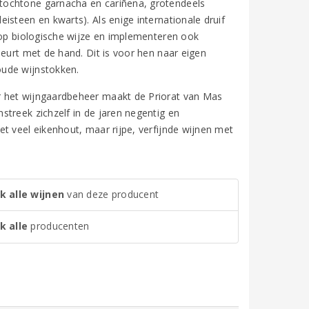
tochtone garnacha en cariñena, grotendeels
isteen en kwarts). Als enige internationale druif
 op biologische wijze en implementeren ook
beurt met de hand. Dit is voor hen naar eigen
oude wijnstokken.
r het wijngaardbeheer maakt de Priorat van Mas
treek zichzelf in de jaren negentig en
t veel eikenhout, maar rijpe, verfijnde wijnen met
k alle wijnen
van deze producent
k alle
producenten