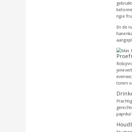
gebruik
betonnen
rijpe fr
En de n
hanenka
aangepl
Proef
Robijnr
jenever
evenwic
tonen v
Drinke
Prachti
gerecht
paprika
Houdb
Nu mooi