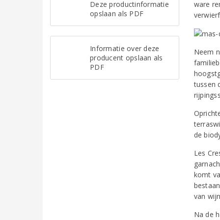
Deze productinformatie
ware re
opslaan als PDF
verwierf
Informatie over deze
Neem nu
producent opslaan als
familieb
PDF
hoogstg
tussen 
rijpings
Opricht
terrasw
de biod
Les Cres
garnach
komt va
bestaan
van wij
Na de ha