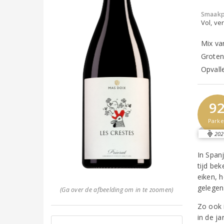
Smaakp
Vol, ver
Mix va
Groten
Opvall
9
Parke
202
In Span
tijd be
eiken, 
gelegen
(Ga over de afbeelding om in te zoomen)
Zo ook 
in de j