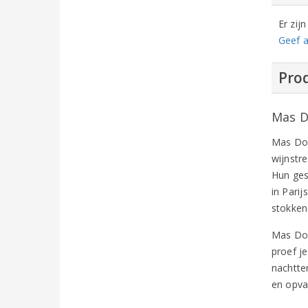
Er zij
Geef a
Prod
Mas D
Mas Doi
wijnstr
Hun ges
in Parij
stokken
Mas Doi
proef j
nachtte
en opval