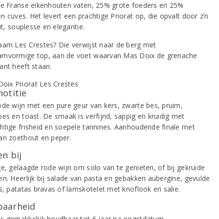
te Franse eikenhouten vaten, 25% grote foeders en 25%
 cuves. Het levert een prachtige Priorat op, die opvalt door z’n
uit, souplesse en elegantie.
aam Les Crestes? Die verwijst naar de berg met
mvormige top, aan de voet waarvan Mas Doix de grenache
ant heeft staan.
notitie
ode wijn met een pure geur van kers, zwarte bes, pruim,
bes en toast. De smaak is verfijnd, sappig en kruidig met
htige frisheid en soepele tannines. Aanhoudende finale met
an zoethout en peper.
n bij
ge, gelaagde rode wijn om solo van te genieten, of bij gekruide
en. Heerlijk bij salade van pasta en gebakken aubergine, gevulde
’s, patatas bravas of lamskotelet met knoflook en salie.
aarheid
; gemakkelijk houdbaar tot 6 jaar na oogstdatum.