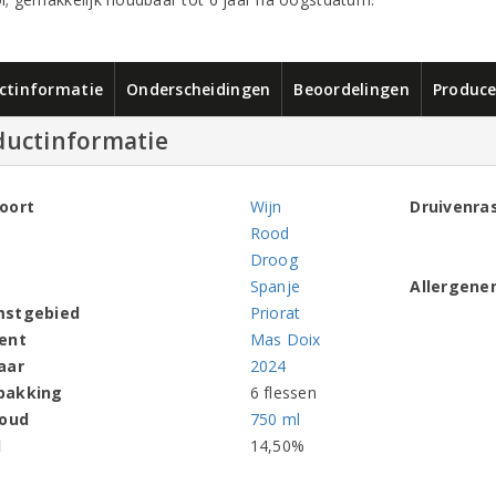
ctinformatie
Onderscheidingen
Beoordelingen
Produce
ductinformatie
oort
Wijn
Druivenra
Rood
Droog
Spanje
Allergene
mstgebied
Priorat
ent
Mas Doix
aar
2024
pakking
6 flessen
houd
750 ml
l
14,50%