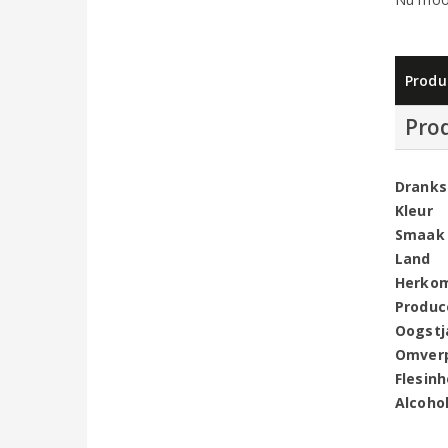
Produ
Pro
Dranks
Kleur
Smaak
Land
Herko
Produc
Oogstj
Omver
Flesin
Alcoho