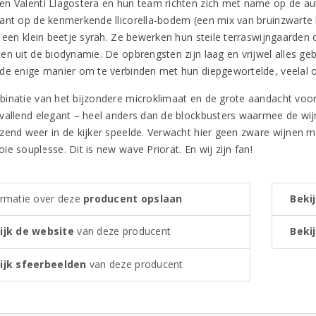
n Valentí Llagostera en hun team richten zich met name op de au
ant op de kenmerkende llicorella-bodem (een mix van bruinzwarte le
r een klein beetje syrah. Ze bewerken hun steile terraswijngaarden
en uit de biodynamie. De opbrengsten zijn laag en vrijwel alles ge
de enige manier om te verbinden met hun diepgewortelde, veelal 
inatie van het bijzondere microklimaat en de grote aandacht voo
vallend elegant – heel anders dan de blockbusters waarmee de wijns
zend weer in de kijker speelde. Verwacht hier geen zware wijnen me
e souplesse. Dit is new wave Priorat. En wij zijn fan!
ormatie over deze
producent opslaan
Bekij
ijk de website
van deze producent
Bekij
ijk sfeerbeelden
van deze producent