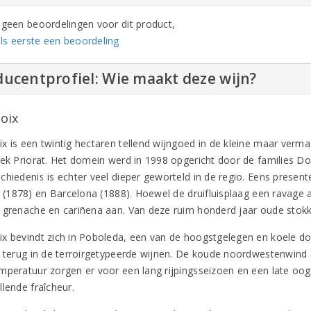
n geen beoordelingen voor dit product,
ls eerste een beoordeling
ucentprofiel: Wie maakt deze wijn?
oix
x is een twintig hectaren tellend wijngoed in de kleine maar verm
eek Priorat. Het domein werd in 1998 opgericht door de families Do
chiedenis is echter veel dieper geworteld in de regio. Eens presen
s (1878) en Barcelona (1888). Hoewel de druifluisplaag een ravage a
 grenache en cariñena aan. Van deze ruim honderd jaar oude stokk
x bevindt zich in Poboleda, een van de hoogstgelegen en koele dor
e terug in de terroirgetypeerde wijnen. De koude noordwestenwind e
mperatuur zorgen er voor een lang rijpingsseizoen en een late oogs
lende fraîcheur.