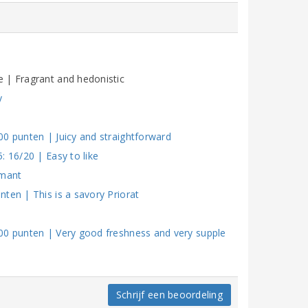
 | Fragrant and hedonistic
y
00 punten | Juicy and straightforward
: 16/20 | Easy to like
rmant
ten | This is a savory Priorat
00 punten | Very good freshness and very supple
Schrijf een beoordeling