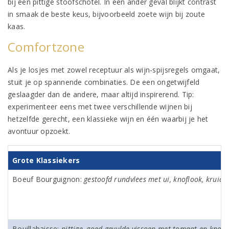
bij een pittige stoofschotel. In een ander geval blijkt contrast
in smaak de beste keus, bijvoorbeeld zoete wijn bij zoute
kaas.
Comfortzone
Als je losjes met zowel receptuur als wijn-spijsregels omgaat,
stuit je op spannende combinaties. De een ongetwijfeld
geslaagder dan de andere, maar altijd inspirerend. Tip:
experimenteer eens met twee verschillende wijnen bij
hetzelfde gerecht, een klassieke wijn en één waarbij je het
avontuur opzoekt.
Grote Klassiekers
Boeuf Bourguignon:
gestoofd rundvlees met ui, knoflook, kruide
Bouillabaisse:
pittige, goed gevulde vissoep met tomaat en knofl