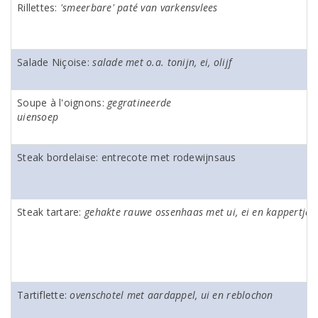
Rillettes:
'smeerbare' paté van varkensvlees
Salade Niçoise:
salade met o.a. tonijn, ei, olijf
Soupe à l'oignons:
gegratineerde
uiensoep
Steak bordelaise: entrecote met rodewijnsaus
Steak tartare:
gehakte rauwe ossenhaas met ui, ei en kappertjes
Tartiflette:
ovenschotel met aardappel, ui en reblochon