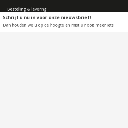
Bestelling & levering
Betalen
Schrijf u nu in voor onze nieuwsbrief!
Annuleren & retourneren
Dan houden we u op de hoogte en mist u nooit meer iets.
Klachtenafhandeling
Veelgestelde vragen
Privacybeleid
Inloggen of registreren
Klantenservice
Veilig winkelen
Sitemap
Algemene voorwaarden
Leeftijdscheck
Privacybeleid
Herroepingsrecht