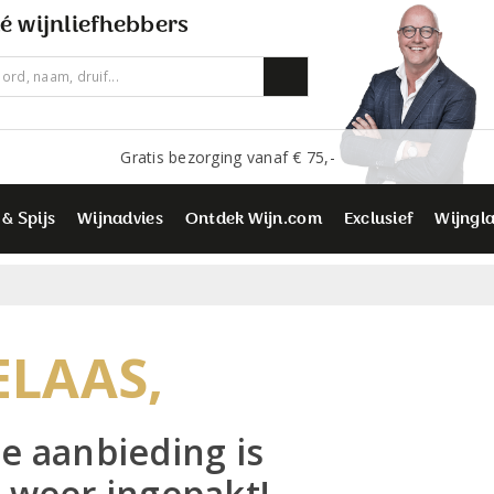
é wijnliefhebbers
Gratis bezorging vanaf € 75,-
 & Spijs
Wijnadvies
Ontdek Wijn.com
Exclusief
Wijngl
ELAAS,
e aanbieding is
 weer ingepakt!