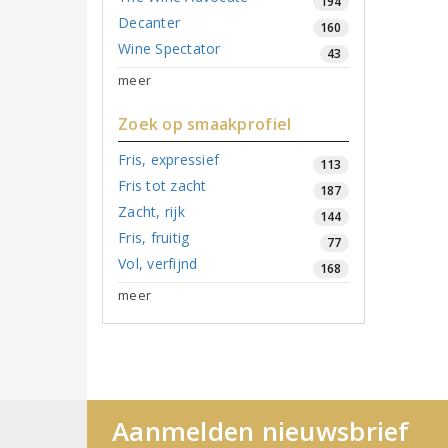
194
Decanter
160
Wine Spectator
43
meer
Zoek op smaakprofiel
Fris, expressief
113
Fris tot zacht
187
Zacht, rijk
144
Fris, fruitig
77
Vol, verfijnd
168
meer
Aanmelden nieuwsbrief