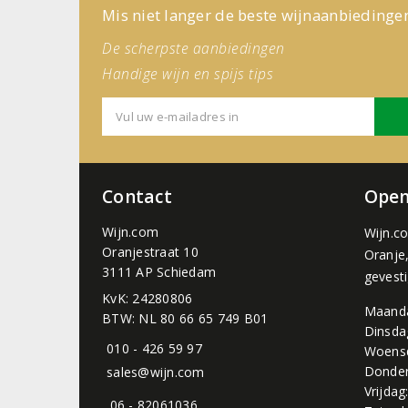
Mis niet langer de beste wijnaanbiedinge
De scherpste aanbiedingen
Handige wijn en spijs tips
Contact
Open
Wijn.com
Wijn.c
Oranjestraat 10
Oranje
3111 AP Schiedam
gevest
KvK: 24280806
Maand
BTW: NL 80 66 65 749 B01
Dinsda
010 - 426 59 97
Woens
Donder
sales@wijn.com
Vrijdag
06 - 82061036