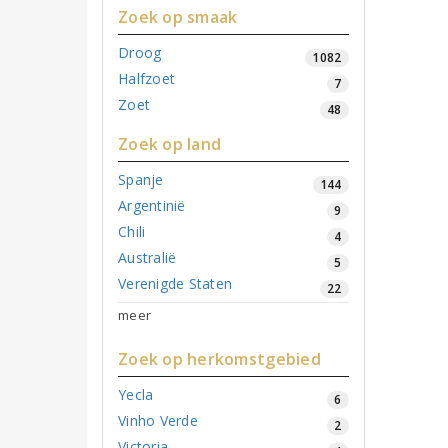
Zoek op smaak
Droog
1082
Halfzoet
7
Zoet
48
Zoek op land
Spanje
144
Argentinië
9
Chili
4
Australië
5
Verenigde Staten
22
meer
Zoek op herkomstgebied
Yecla
6
Vinho Verde
2
Victoria