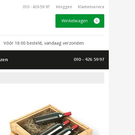
010 - 426 59 97
Inloggen
Klantenservice
Winkelwagen
0
Vóór 16:00 besteld, vandaag verzonden
azen
010 - 426 59 97