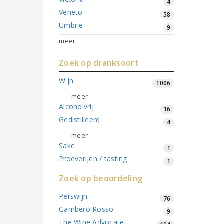
4
Veneto
58
Umbrië
9
meer
Zoek op dranksoort
Wijn
1006
meer
Alcoholvrij
16
Gedistilleerd
4
meer
Sake
1
Proeverijen / tasting
1
Zoek op beoordeling
Perswijn
76
Gambero Rosso
9
The Wine Advocate