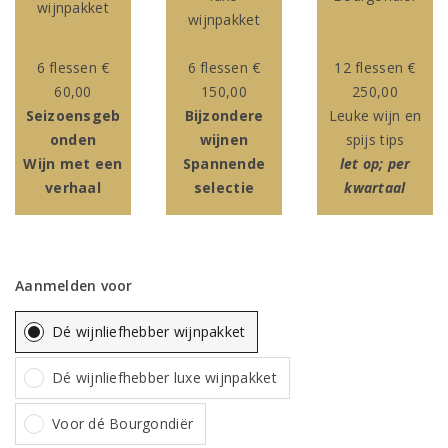
wijnpakket
wijnpakket
6 flessen €
6 flessen €
12 flessen €
60,00
150,00
250,00
Seizoensgeb
Bijzondere
Leuke wijn en
onden
wijnen
spijs tips
Wijn met een
Spannende
let op; per
verhaal
selectie
kwartaal
Aanmelden voor
Dé wijnliefhebber wijnpakket
Dé wijnliefhebber luxe wijnpakket
Voor dé Bourgondiër