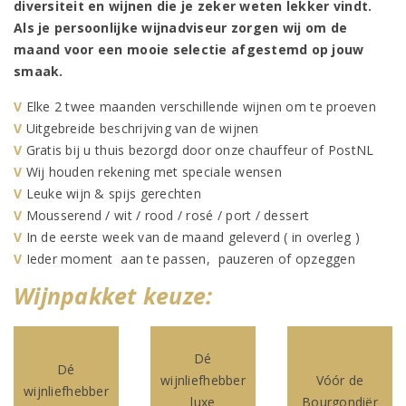
diversiteit en wijnen die je zeker weten lekker vindt.
Als je persoonlijke wijnadviseur zorgen wij om de
maand voor een mooie selectie afgestemd op jouw
smaak.
V
Elke 2 twee maanden verschillende wijnen om te proeven
V
Uitgebreide beschrijving van de wijnen
V
Gratis bij u thuis bezorgd door onze chauffeur of PostNL
V
Wij houden rekening met speciale wensen
V
Leuke wijn & spijs gerechten
V
Mousserend / wit / rood / rosé / port / dessert
V
In de eerste week van de maand geleverd ( in overleg )
V
Ieder moment aan te passen, pauzeren of opzeggen
Wijnpakket keuze:
Dé
Dé
wijnliefhebber
Vóór de
wijnliefhebber
luxe
Bourgondiër