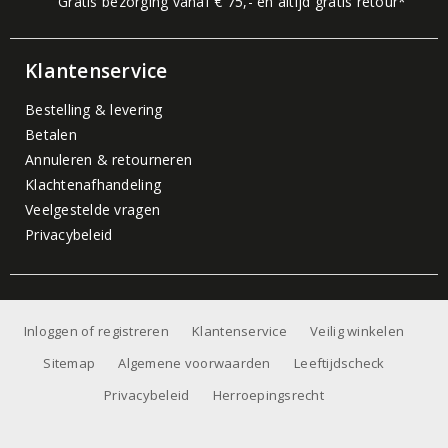
Gratis bezorging vanaf € 75,- en altijd gratis retour*
Klantenservice
Bestelling & levering
Betalen
Annuleren & retourneren
Klachtenafhandeling
Veelgestelde vragen
Privacybeleid
Inloggen of registreren
Klantenservice
Veilig winkelen
Sitemap
Algemene voorwaarden
Leeftijdscheck
Privacybeleid
Herroepingsrecht