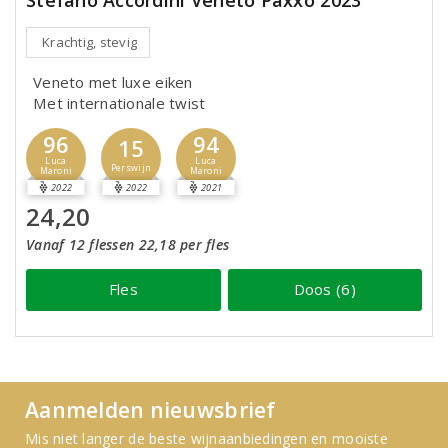
Krachtig, stevig
Veneto met luxe eiken
Met internationale twist
96
94
15
Luca
Luca
Perswijn
Maroni
Maroni
2022
2022
2021
24,20
Vanaf 12 flessen 22,18 per fles
Fles
Doos (6)
Aanmelden nieuwsbrief
Mis niet langer de beste wijnaanbiedingen en mooiste