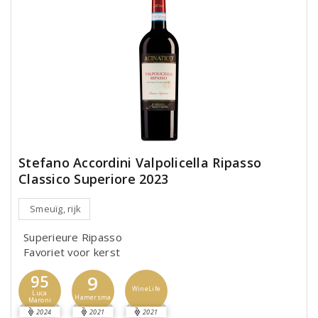
Stefano Accordini Valpolicella Ripasso
Classico Superiore 2023
Smeuïg, rijk
Superieure Ripasso
Favoriet voor kerst
9
95
WineLife
Luca
Hamersma
Maroni
2024
2021
2021