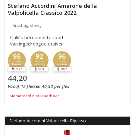
Stefano Accordini Amarone della
Valpolicella Classico 2022
Krachtig, stevig
Italiës beroemdste rood
Van ingedroogde druiven
96
92
96
Luca
James
Luca
Maroni
Suckling
Maroni
2022
2021
2021
44,20
Vanaf 12 flessen 40,52 per fles
Momenteel niet leverbaar
Stefano Accordini Valpolicella Ripasso