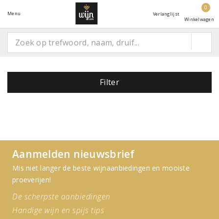
0
Menu
Verlanglijst
Winkelwagen
Filter
Aanmelden nieuwsbrief
Mis niet langer de beste wijnaanbiedingen en mooiste
proeverijen!
De scherpste aanbiedingen
Handige wijn en spijs tips