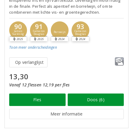
knisperend fris en fijn van textuur. Levendig en mooi fruitig
in de finale. Perfect als aperitief en borrelwijn, of om te
combineren met lichte vis- en groentegerechten.
90
91
93
James
Cameron
Cameron
Perswijn
Suckling
Douglas
Douglas
2025
2025
2024
2024
Toon meer
onderscheidingen
Op verlanglijst
13,30
Vanaf 12 flessen 12,19 per fles
Fles
Doos (6)
Meer informatie