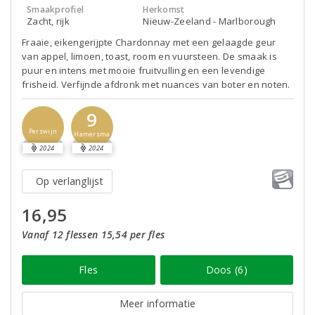
Smaakprofiel
Herkomst
Zacht, rijk
Nieuw-Zeeland - Marlborough
Fraaie, eikengerijpte Chardonnay met een gelaagde geur
van appel, limoen, toast, room en vuursteen. De smaak is
puur en intens met mooie fruitvulling en een levendige
frisheid. Verfijnde afdronk met nuances van boter en noten.
9
Perswijn
Hamersma
2024
2024
Op verlanglijst
16,95
Vanaf 12 flessen 15,54 per fles
Fles
Doos (6)
Meer informatie