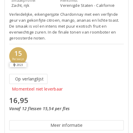
Smaakprofiel
Herkomst
Zacht, rijk
Verenigde Staten - Californië
Verleidelijke, eikengerijpte Chardonnay met een verfijnde
geur van gekonfijte citroen, mango, ananas en lichte toast.
De smaak is vol en intens met puur exotisch fruit en
evenwichtige zuren. In de finale tonen van roomboter en
geroosterde noten.
15
Perswijn
2023
Op verlanglijst
Momenteel niet leverbaar
16,95
Vanaf 12 flessen 15,54 per fles
Meer informatie