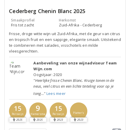
Cederberg Chenin Blanc 2025
Smaakprofiel
Herkomst
Fris tot zacht
Zuid-Afrika - Cederberg
Frisse, droge witte wijn uit Zuid-Afrika, met de geur van citrus
en tropisch fruit en een sappige, elegante smaak. Uitstekend
te combineren met salades, visschotels en milde
vleesgerechten.
Aanbeveling van onze wijnadviseur Team
Wijn.com
Oogstjaar: 2020
"Heerlijke frisse Chenin Blanc. Kruige tonen in de
neus, veel citrus en een lichte tinteling voor op je
tong..."
Lees meer
9
15
15
Platter's
Hamersma
Perswijn
Perswijn
2025
2025
2023
2023