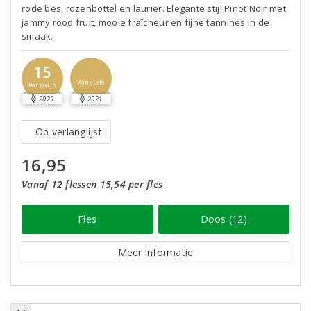
rode bes, rozenbottel en laurier. Elegante stijl Pinot Noir met
jammy rood fruit, mooie fraîcheur en fijne tannines in de
smaak.
15
WineLife
Perswijn
2023
2021
Op verlanglijst
16,95
Vanaf 12 flessen 15,54 per fles
Fles
Doos (12)
Meer informatie