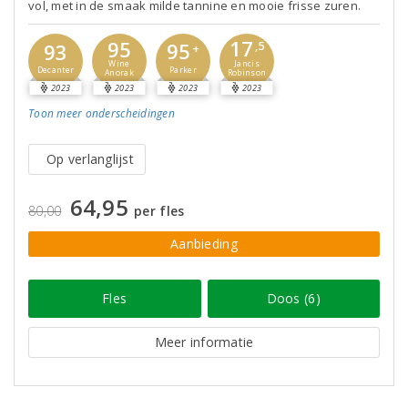
vol, met in de smaak milde tannine en mooie frisse zuren.
17
95
95
93
,5
+
Jancis
Wine
Parker
Decanter
Robinson
Anorak
2023
2023
2023
2023
Toon meer
onderscheidingen
Op verlanglijst
64,95
80,00
per fles
Aanbieding
Fles
Doos (6)
Meer informatie