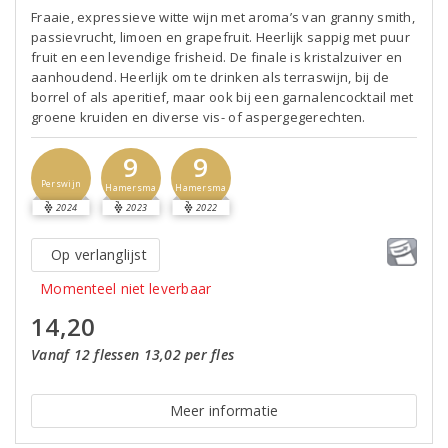
Fraaie, expressieve witte wijn met aroma’s van granny smith,
passievrucht, limoen en grapefruit. Heerlijk sappig met puur
fruit en een levendige frisheid. De finale is kristalzuiver en
aanhoudend. Heerlijk om te drinken als terraswijn, bij de
borrel of als aperitief, maar ook bij een garnalencocktail met
groene kruiden en diverse vis- of aspergegerechten.
9
9
Perswijn
Hamersma
Hamersma
2024
2023
2022
Op verlanglijst
Momenteel niet leverbaar
14,20
Vanaf 12 flessen 13,02 per fles
Meer informatie