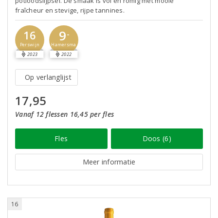
potloodslijpsel. De smaak is vol en romig met mooie
fraîcheur en stevige, rijpe tannines.
9
16
-
Perswijn
Hamersma
2023
2022
Op verlanglijst
17,95
Vanaf 12 flessen 16,45 per fles
Fles
Doos (6)
Meer informatie
16