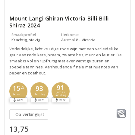
Mount Langi Ghiran Victoria Billi Billi
Shiraz 2024
Smaakprofiel
Herkomst
Krachtig, stevig
Australië - Victoria
Verleidelijke, licht kruidige rode wijn met een verleidelijke
geur van rode kers, braam, zwarte bes, munt en laurier. De
smaak is vol en rijpfruitig met evenwichtige zuren en
soepele tannines. Aanhoudende finale met nuances van
peper en zoethout.
91
15
93
,5
James
Perswijn
Halliday
Suckling
2023
2023
2022
Op verlanglijst
13,75