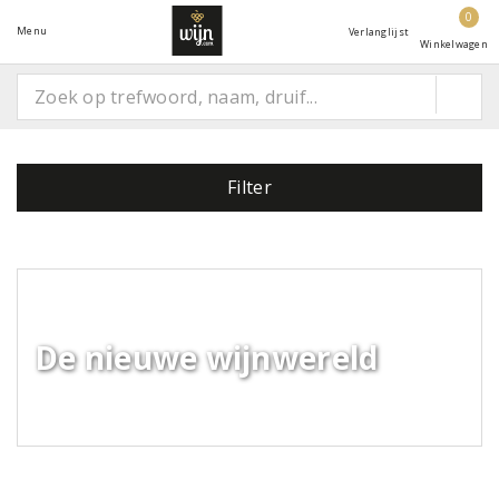
0
Menu
Verlanglijst
Winkelwagen
Filter
De nieuwe wijnwereld