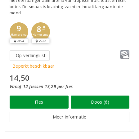
met een aangenaam aroma van tropisch fruit, toast en licht
boter. De smaak is krachtig, zacht en houdt lang aan in de
mond.
9
8
,5
Hamersma
Hamersma
2024
2023
Op verlanglijst
Beperkt beschikbaar
14,50
Vanaf 12 flessen 13,29 per fles
Fles
Doos (6)
Meer informatie