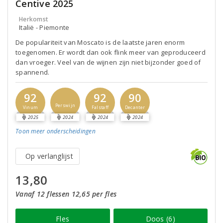
Centive 2025
Herkomst
Italië - Piemonte
De populariteit van Moscato is de laatste jaren enorm
toegenomen. Er wordt dan ook flink meer van geproduceerd
dan vroeger. Veel van de wijnen zijn niet bijzonder goed of
spannend.
92
92
90
Perswijn
Vinum
Falstaff
Decanter
2025
2024
2024
2024
Toon meer
onderscheidingen
Op verlanglijst
13,80
Vanaf 12 flessen 12,65 per fles
Fles
Doos (6)