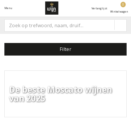
0
Menu
Verlanglijst
Winkelwagen
Filter
De beste Moscato wijnen
van 2025