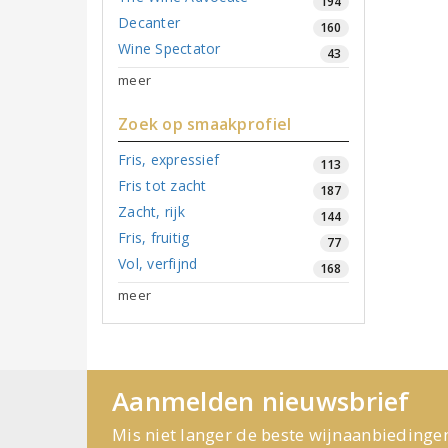
194
Decanter
160
Wine Spectator
43
meer
Zoek op smaakprofiel
Fris, expressief
113
Fris tot zacht
187
Zacht, rijk
144
Fris, fruitig
77
Vol, verfijnd
168
meer
Aanmelden nieuwsbrief
Mis niet langer de beste wijnaanbiedinge