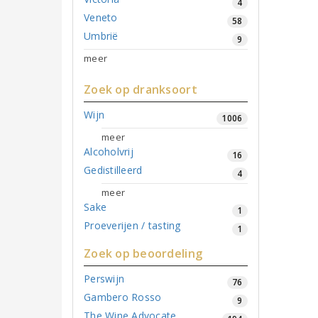
4
Veneto
58
Umbrië
9
meer
Zoek op dranksoort
Wijn
1006
meer
Alcoholvrij
16
Gedistilleerd
4
meer
Sake
1
Proeverijen / tasting
1
Zoek op beoordeling
Perswijn
76
Gambero Rosso
9
The Wine Advocate