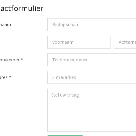
actformulier
snaam
*
onnummer *
dres *