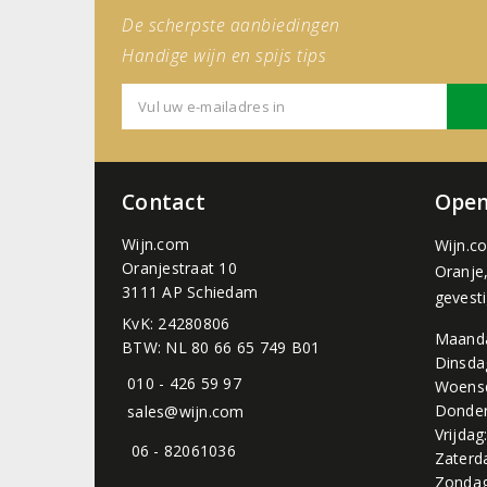
De scherpste aanbiedingen
Handige wijn en spijs tips
Contact
Open
Wijn.com
Wijn.c
Oranjestraat 10
Oranje
3111 AP Schiedam
gevest
KvK: 24280806
Maand
BTW: NL 80 66 65 749 B01
Dinsda
010 - 426 59 97
Woens
Donder
sales@wijn.com
Vrijdag
06 - 82061036
Zaterd
Zondag