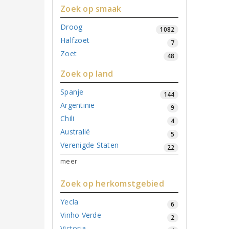
Zoek op smaak
Droog
1082
Halfzoet
7
Zoet
48
Zoek op land
Spanje
144
Argentinië
9
Chili
4
Australië
5
Verenigde Staten
22
meer
Zoek op herkomstgebied
Yecla
6
Vinho Verde
2
Victoria