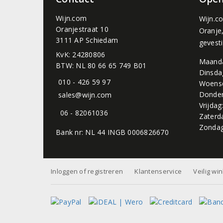
Wijn.com
Wijn.c
Oranjestraat 10
Oranje
3111 AP Schiedam
gevest
KvK: 24280806
Maand
BTW: NL 80 66 65 749 B01
Dinsda
010 - 426 59 97
Woens
Donder
sales@wijn.com
Vrijdag
06 - 82061036
Zaterd
Zondag
Bank nr: NL 44 INGB 0006826670
Inloggen of registreren
Klantenservice
Veilig wi