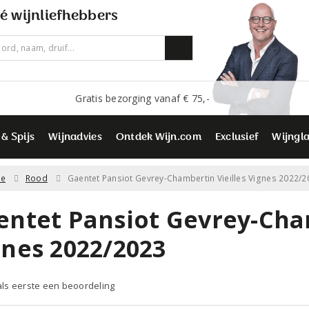
é wijnliefhebbers
Gratis bezorging vanaf € 75,-
 & Spijs
Wijnadvies
Ontdek Wijn.com
Exclusief
Wijngl
ne
Rood
Gaentet Pansiot Gevrey-Chambertin Vieilles Vignes 2022/2
entet Pansiot Gevrey-Cham
gnes 2022/2023
 als eerste een beoordeling