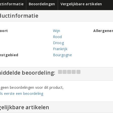
ctinformatie
Beoordelingen
Vergelijkbare artikelen
ductinformatie
oort
Wijn
Allergene
Rood
Droog
Frankrijk
mstgebied
Bourgogne
iddelde beoordeling:
n geen beoordelingen voor dit product,
ls eerste een beoordeling
elijkbare artikelen