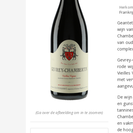
Herkom
Frankri
Geantet
wijn va
Chamber
van oude
complexi
Gevrey-
rode wi
Vieille
met verv
aangevu
De wijn
en guns
tannine
(Ga over de afbeelding om in te zoomen)
Chamber
en vakm
de hoog