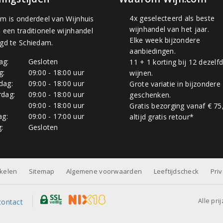
4x geselecteerd als beste
om is onderdeel van
Wijnhuis
wijnhandel van het jaar.
, een traditionele wijnhandel
Elke week bijzondere
igd te Schiedam.
aanbiedingen.
ag:
Gesloten
11 + 1 korting bij 12 dezelf
g:
09:00 - 18:00 uur
wijnen.
dag:
09:00 - 18:00 uur
Grote variatie in bijzondere
dag:
09:00 - 18:00 uur
geschenken.
:
09:00 - 18:00 uur
Gratis bezorging vanaf € 75
ag:
09:00 - 17:00 uur
altijd gratis retour*
:
Gesloten
nkelen
Sitemap
Algemene voorwaarden
Leeftijdscheck
Pri
Alle pri