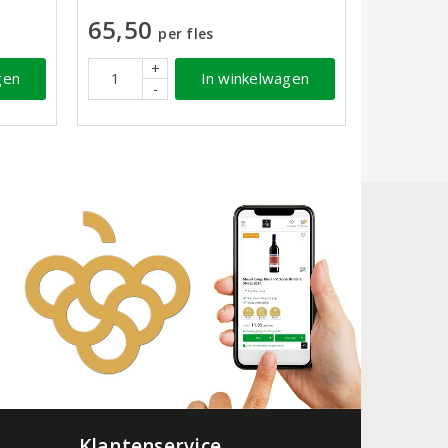
65,50
per fles
+
gen
In winkelwagen
-
Klantenservice