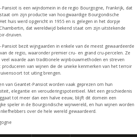
-Pansiot is een wijndomein in de regio Bourgogne, Frankrijk, dat
staat om zijn productie van hoogwaardige Bourgondische
Het huis werd opgericht in 1955 en is gelegen in het dorpje
Chambertin, dat wereldwijd bekend staat om zijn uitstekende
ir-druiven.
-Pansiot bezit wijngaarden in enkele van de meest gewaardeerde
s van de regio, waaronder premier cru- en grand cru-percelen. Ze
 veel waarde aan traditionele wijnbouwmethoden en streven
t produceren van wijnen die de unieke kenmerken van het terroir
ruivensoort tot uiting brengen.
en van Geantet-Pansiot worden vaak geprezen om hun
iteit, elegantie en verouderingspotentieel. Met een geschiedenis
uggaat tot meer dan een halve eeuw, blijft dit domein een
ijke speler in de Bourgondische wijnwereld, en hun wijnen worden
jnliefhebbers over de hele wereld gewaardeerd.