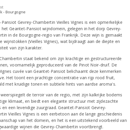
st
jk - Bourgogne
-Pansiot Gevrey-Chambertin Vieilles Vignes is een opmerkelijke
n het Geantet-Pansiot wijndomein, gelegen in het dorp Gevrey-
tin in de Bourgogne-regio van Frankrijk. Deze wijn is gemaakt
 wijnstokken (Vieilles Vignes), wat bijdraagt aan de diepte en
teit van zijn karakter.
Chambertin staat bekend om zijn krachtige en gestructureerde
jnen, voornamelijk geproduceerd van de Pinot Noir-druif. De
s Vignes cuvée van Geantet-Pansiot belichaamt deze kenmerken
e. Het toont een prachtige concentratie van rijp rood fruit,
ld met kruidige tonen en subtiele hints van aardse aroma's.
 weerspiegelt de terroir van de regio, met zijn kalkrijke bodems
tige klimaat, en biedt een elegante structuur met zijdezachte
s en een levendige zuurgraad. Geantet-Pansiot Gevrey-
tin Vieilles Vignes is een eerbetoon aan de lange geschiedenis
anschap van het domein, en het is een uitstekend voorbeeld van
waardige wijnen die Gevrey-Chambertin voortbrengt.