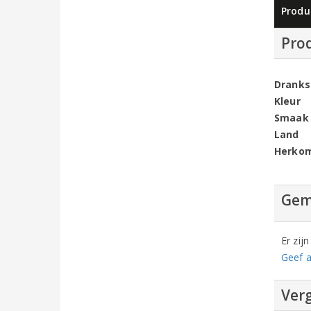
Produ
Pro
Dranks
Kleur
Smaak
Land
Herko
Gem
Er zij
Geef a
Verg