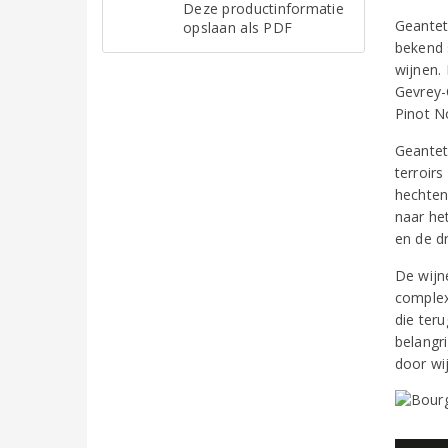
Deze productinformatie
Geantet
opslaan als PDF
bekend 
wijnen. 
Gevrey-
Pinot No
Geantet
terroir
hechten
naar he
en de d
De wijn
complex
die ter
belangr
door wi