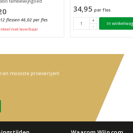
lein familiewijngoed
34,95
20
per fles
12 flessen 46,02 per fles
+
In winkelwa
-
teel niet leverbaar
n en mooiste proeverijen!
ingstijden
Waarom Wijn.com