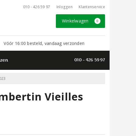
010 - 426 59 97
Inloggen
Klantenservice
Winkelwagen
0
Vóór 16:00 besteld, vandaag verzonden
azen
010 - 426 59 97
023
bertin Vieilles