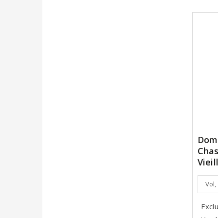
Dom
Chas
Viei
Vol,
Excl