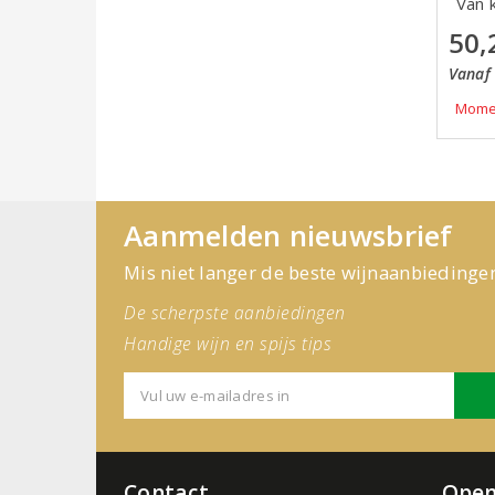
Van k
50,
Vanaf 
Momen
Aanmelden nieuwsbrief
Mis niet langer de beste wijnaanbiedinge
De scherpste aanbiedingen
Handige wijn en spijs tips
Contact
Open