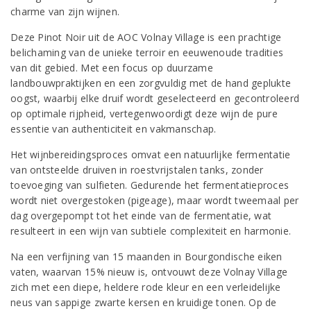
charme van zijn wijnen.
Deze Pinot Noir uit de AOC Volnay Village is een prachtige
belichaming van de unieke terroir en eeuwenoude tradities
van dit gebied. Met een focus op duurzame
landbouwpraktijken en een zorgvuldig met de hand geplukte
oogst, waarbij elke druif wordt geselecteerd en gecontroleerd
op optimale rijpheid, vertegenwoordigt deze wijn de pure
essentie van authenticiteit en vakmanschap.
Het wijnbereidingsproces omvat een natuurlijke fermentatie
van ontsteelde druiven in roestvrijstalen tanks, zonder
toevoeging van sulfieten. Gedurende het fermentatieproces
wordt niet overgestoken (pigeage), maar wordt tweemaal per
dag overgepompt tot het einde van de fermentatie, wat
resulteert in een wijn van subtiele complexiteit en harmonie.
Na een verfijning van 15 maanden in Bourgondische eiken
vaten, waarvan 15% nieuw is, ontvouwt deze Volnay Village
zich met een diepe, heldere rode kleur en een verleidelijke
neus van sappige zwarte kersen en kruidige tonen. Op de