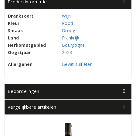
Productinformatie
Dranksoort
Wijn
Kleur
Rood
Smaak
Droog
Land
Frankrijk
Herkomstgebied
Bourgogne
Oogstjaar
2023
Allergenen
Bevat sulfieten
Beoordelingen
Vergelijkbare artikelen