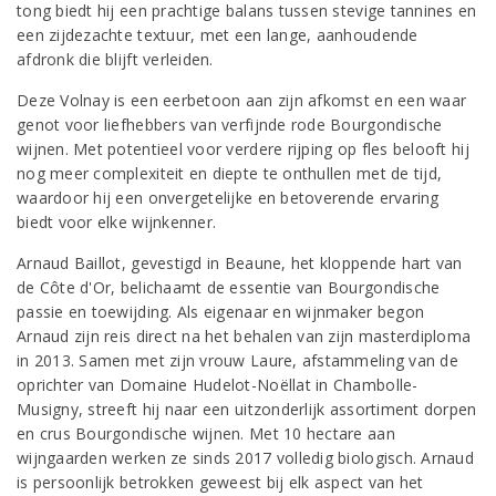
tong biedt hij een prachtige balans tussen stevige tannines en
een zijdezachte textuur, met een lange, aanhoudende
afdronk die blijft verleiden.
Deze Volnay is een eerbetoon aan zijn afkomst en een waar
genot voor liefhebbers van verfijnde rode Bourgondische
wijnen. Met potentieel voor verdere rijping op fles belooft hij
nog meer complexiteit en diepte te onthullen met de tijd,
waardoor hij een onvergetelijke en betoverende ervaring
biedt voor elke wijnkenner.
Arnaud Baillot, gevestigd in Beaune, het kloppende hart van
de Côte d'Or, belichaamt de essentie van Bourgondische
passie en toewijding. Als eigenaar en wijnmaker begon
Arnaud zijn reis direct na het behalen van zijn masterdiploma
in 2013. Samen met zijn vrouw Laure, afstammeling van de
oprichter van Domaine Hudelot-Noëllat in Chambolle-
Musigny, streeft hij naar een uitzonderlijk assortiment dorpen
en crus Bourgondische wijnen. Met 10 hectare aan
wijngaarden werken ze sinds 2017 volledig biologisch. Arnaud
is persoonlijk betrokken geweest bij elk aspect van het