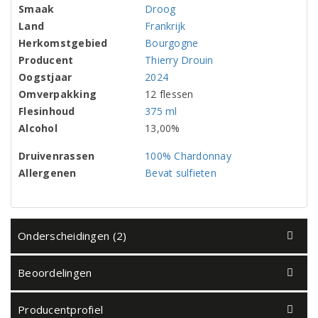
Smaak
Droog
Land
Frankrijk
Herkomstgebied
Bourgogne
Producent
Thierry Drouin
Oogstjaar
2024
Omverpakking
12 flessen
Flesinhoud
375 ml
Alcohol
13,00%
Druivenrassen
100% Chardonnay
Allergenen
Bevat sulfieten
Onderscheidingen (2)
Beoordelingen
Producentprofiel