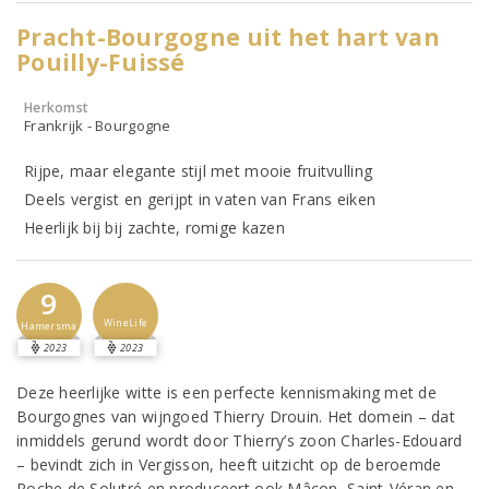
Pracht-Bourgogne uit het hart van
Pouilly-Fuissé
Herkomst
Frankrijk - Bourgogne
Rijpe, maar elegante stijl met mooie fruitvulling
Deels vergist en gerijpt in vaten van Frans eiken
Heerlijk bij bij zachte, romige kazen
9
WineLife
Hamersma
2023
2023
Deze heerlijke witte is een perfecte kennismaking met de
Bourgognes van wijngoed Thierry Drouin. Het domein – dat
inmiddels gerund wordt door Thierry’s zoon Charles-Edouard
– bevindt zich in Vergisson, heeft uitzicht op de beroemde
Roche de Solutré en produceert ook Mâcon, Saint-Véran en