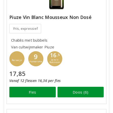
Piuze Vin Blanc Mousseux Non Dosé
Fris, expressief
Chablis met bubbels
Van cultwijnmaker Piuze
16
9
,5
Jancis
Perswijn
Hamersma
Robinson
17,85
Vanaf 12 flessen 16,36 per fles
Fles
Doos (6)