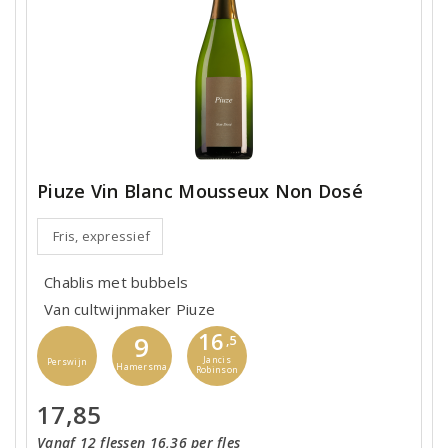
Piuze Vin Blanc Mousseux Non Dosé
Fris, expressief
Chablis met bubbels
Van cultwijnmaker Piuze
16
9
,5
Jancis
Perswijn
Hamersma
Robinson
17,85
Vanaf 12 flessen 16,36 per fles