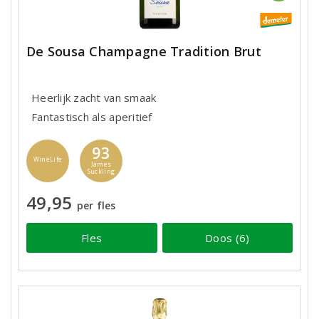
De Sousa Champagne Tradition Brut
Heerlijk zacht van smaak
Fantastisch als aperitief
93
WineLife
James
Suckling
49,95
per fles
Fles
Doos (6)