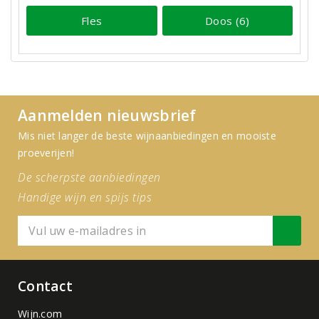
Fles
Doos (6)
Aanmelden nieuwsbrief
Mis niet langer de beste wijnaanbiedingen en mooiste
proeverijen!
De scherpste aanbiedingen
Handige wijn en spijs tips
Contact
Wijn.com