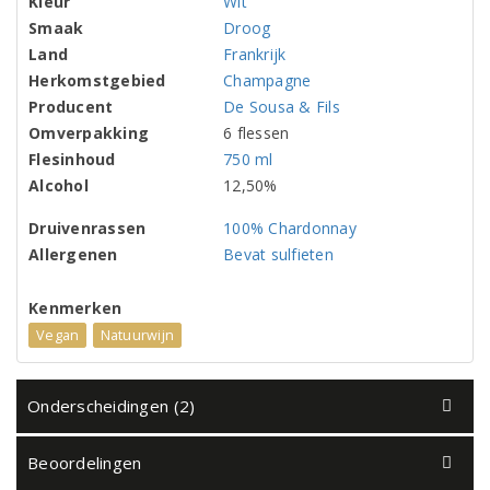
Kleur
Wit
Smaak
Droog
Land
Frankrijk
Herkomstgebied
Champagne
Producent
De Sousa & Fils
Omverpakking
6 flessen
Flesinhoud
750 ml
Alcohol
12,50%
Druivenrassen
100% Chardonnay
Allergenen
Bevat sulfieten
Kenmerken
Vegan
Natuurwijn
Onderscheidingen (2)
Beoordelingen