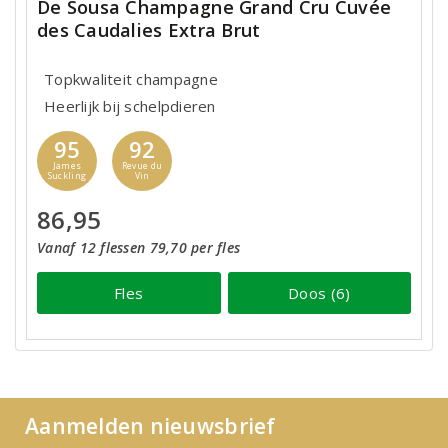
De Sousa Champagne Grand Cru Cuvée
des Caudalies Extra Brut
Topkwaliteit champagne
Heerlijk bij schelpdieren
95
92
James
Revue du
Suckling
Vin
86,95
Vanaf 12 flessen 79,70 per fles
Fles
Doos (6)
Aanmelden nieuwsbrief