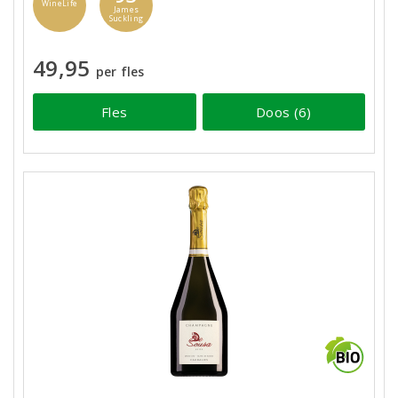
WineLife
James
Suckling
49,95
per fles
Fles
Doos (6)