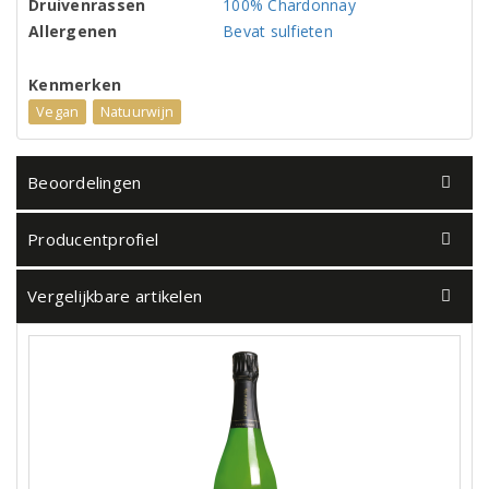
Druivenrassen
100% Chardonnay
Allergenen
Bevat sulfieten
Kenmerken
Vegan
Natuurwijn
Beoordelingen
Producentprofiel
Vergelijkbare artikelen