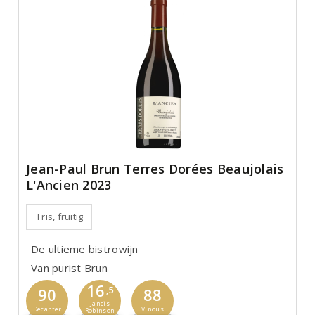
Jean-Paul Brun Terres Dorées Beaujolais
L'Ancien 2023
Fris, fruitig
De ultieme bistrowijn
Van purist Brun
16
90
,5
88
Jancis
Decanter
Vinous
Robinson