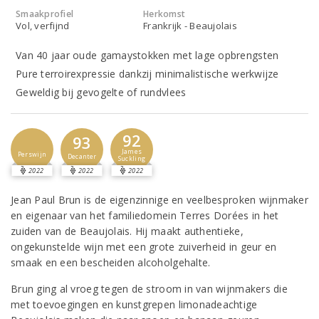
Smaakprofiel
Herkomst
Vol, verfijnd
Frankrijk - Beaujolais
Van 40 jaar oude gamaystokken met lage opbrengsten
Pure terroirexpressie dankzij minimalistische werkwijze
Geweldig bij gevogelte of rundvlees
92
93
James
Perswijn
Decanter
Suckling
2022
2022
2022
Jean Paul Brun is de eigenzinnige en veelbesproken wijnmaker
en eigenaar van het familiedomein Terres Dorées in het
zuiden van de Beaujolais. Hij maakt authentieke,
ongekunstelde wijn met een grote zuiverheid in geur en
smaak en een bescheiden alcoholgehalte.
Brun ging al vroeg tegen de stroom in van wijnmakers die
met toevoegingen en kunstgrepen limonadeachtige