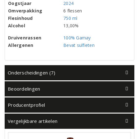
Oogstjaar
2024
Omverpakking
6 flessen
Flesinhoud
750 ml
Alcohol
13,00%
Druivenrassen
100% Gamay
Allergenen
Bevat sulfieten
Onderscheidingen (7)
Beoordelingen
Producentprofiel
Vergelijkbare artikelen