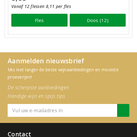
Vanaf 12 flessen 8,11 per fles
Fles
Doos (12)
Aanmelden nieuwsbrief
Mis niet langer de beste wijnaanbiedingen en mooiste
proeverijen!
De scherpste aanbiedingen
Handige wijn en spijs tips
Contact