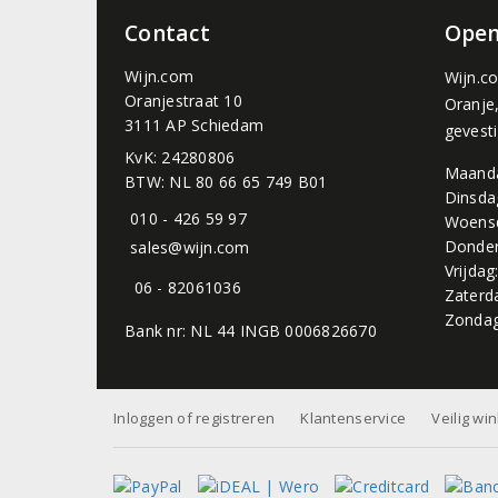
Contact
Open
Wijn.com
Wijn.c
Oranjestraat 10
Oranje
3111 AP Schiedam
gevest
KvK: 24280806
Maand
BTW: NL 80 66 65 749 B01
Dinsda
010 - 426 59 97
Woens
Donder
sales@wijn.com
Vrijdag
06 - 82061036
Zaterd
Zondag
Bank nr: NL 44 INGB 0006826670
Inloggen of registreren
Klantenservice
Veilig wi