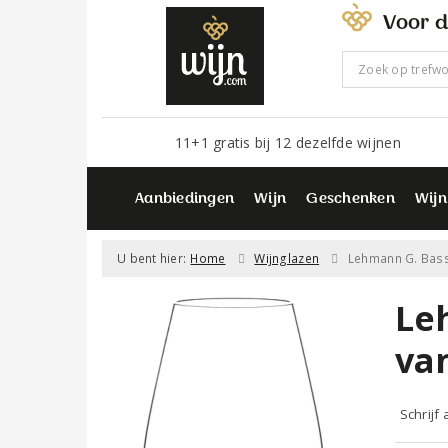
Voor d
11+1 gratis bij 12 dezelfde wijnen
Aanbiedingen
Wijn
Geschenken
Wijn
U bent hier:
Home
Wijnglazen
Lehmann G. Bass
Le
van
Schrijf