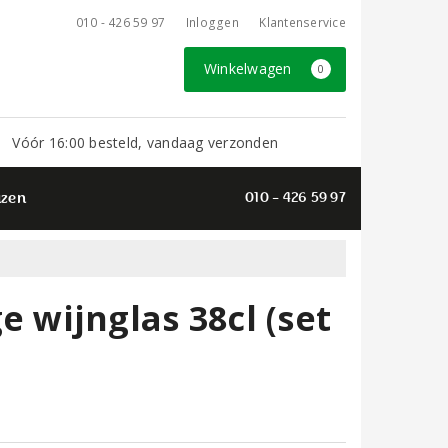
010 - 426 59 97
Inloggen
Klantenservice
Winkelwagen
0
Vóór 16:00 besteld, vandaag verzonden
azen
010 - 426 59 97
wijnglas 38cl (set