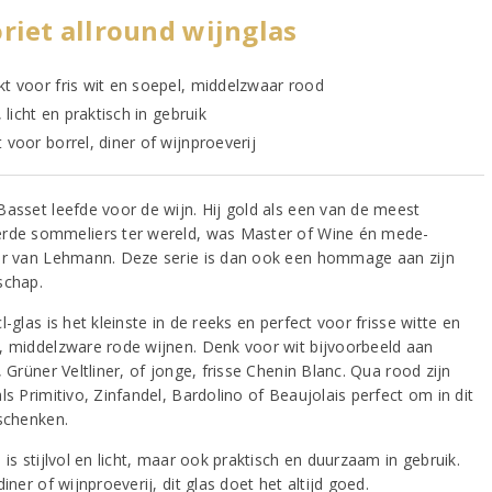
riet allround wijnglas
kt voor fris wit en soepel, middelzwaar rood
l, licht en praktisch in gebruik
 voor borrel, diner of wijnproeverij
Basset leefde voor de wijn. Hij gold als een van de meest
rde sommeliers ter wereld, was Master of Wine én mede-
er van Lehmann. Deze serie is dan ook een hommage aan zijn
schap.
l-glas is het kleinste in de reeks en perfect voor frisse witte en
, middelzware rode wijnen. Denk voor wit bijvoorbeeld aan
, Grüner Veltliner, of jonge, frisse Chenin Blanc. Qua rood zijn
ls Primitivo, Zinfandel, Bardolino of Beaujolais perfect om in dit
 schenken.
 is stijlvol en licht, maar ook praktisch en duurzaam in gebruik.
diner of wijnproeverij, dit glas doet het altijd goed.