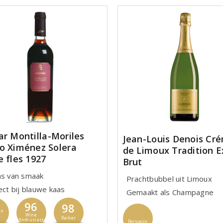
ar Montilla-Moriles
Jean-Louis Denois Cr
o Ximénez Solera
de Limoux Tradition E
e fles 1927
Brut
ns van smaak
Prachtbubbel uit Limoux
ect bij blauwe kaas
Gemaakt als Champagne
96
98
jn
Wine
Parker
Enthusiast
Perswijn