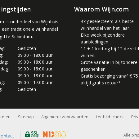
ingstijden
Waarom Wijn.com
4x geselecteerd als beste
om is onderdeel van
Wijnhuis
wijnhandel van het jaar.
, een traditionele wijnhandel
Elke week bijzondere
igd te Schiedam.
aanbiedingen.
ag:
Gesloten
11 + 1 korting bij 12 dezelf
g:
09:00 - 18:00 uur
wijnen.
dag:
09:00 - 18:00 uur
Grote variatie in bijzondere
dag:
09:00 - 18:00 uur
geschenken.
:
09:00 - 18:00 uur
Gratis bezorging vanaf € 75
ag:
09:00 - 17:00 uur
altijd gratis retour*
:
Gesloten
nkelen
Sitemap
Algemene voorwaarden
Leeftijdscheck
Pri
Alle pri