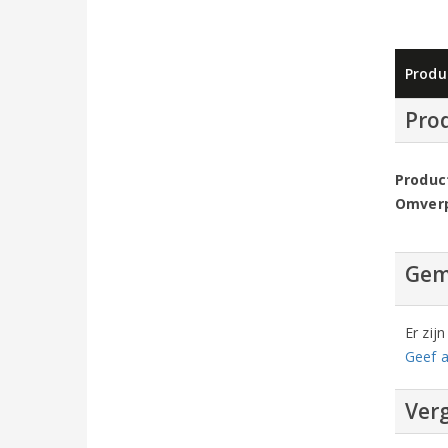
Produ
Pro
Produc
Omver
Gem
Er zij
Geef a
Verg