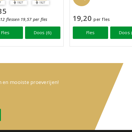
7
1927
1927
35
19,20
12 flessen 19,57 per fles
per fles
Fles
Doos (6)
Fles
Doos 
n en mooiste proeverijen!