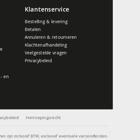
Klantenservice
Bestelling & levering
Betalen
Annuleren & retourneren
Klachtenafhandeling
de
Veelgestelde vragen
Privacybeleid
,- en
vacybeleid
Herroepingsrecht
jzen zijn inclusief BTW, exclusief eventuele verzendkosten.