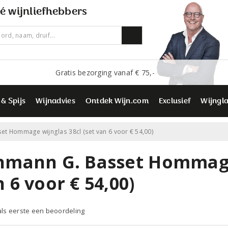
é wijnliefhebbers
Gratis bezorging vanaf € 75,-
 & Spijs
Wijnadvies
Ontdek Wijn.com
Exclusief
Wijngl
et Hommage wijnglas 38cl (set van 6 voor € 54,00)
hmann G. Basset Hommage 
 6 voor € 54,00)
 als eerste een beoordeling