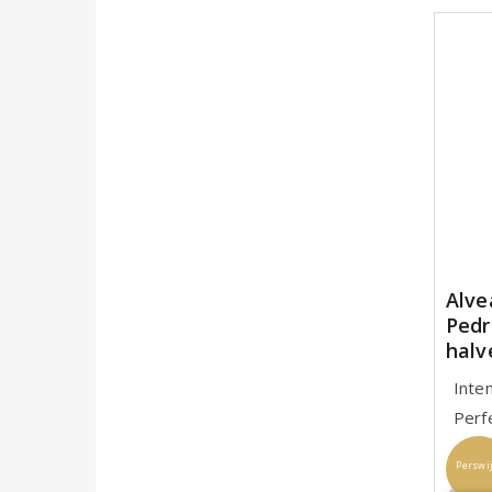
Alve
Pedr
halv
Inte
Perf
Perswi