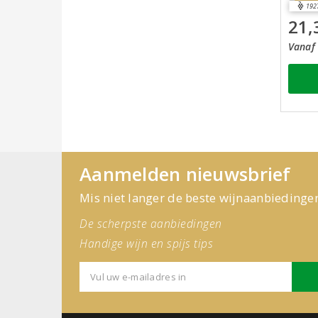
192
21,
Vanaf 
Aanmelden nieuwsbrief
Mis niet langer de beste wijnaanbiedinge
De scherpste aanbiedingen
Handige wijn en spijs tips