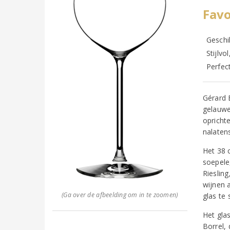
Favo
Geschi
Stijlvo
Perfect
Gérard 
gelauwe
opricht
nalaten
Het 38 c
soepele
Riesling
wijnen a
(Ga over de afbeelding om in te zoomen)
glas te
Het glas
Borrel, 