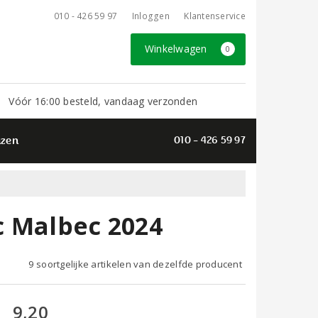
010 - 426 59 97
Inloggen
Klantenservice
Winkelwagen
0
Vóór 16:00 besteld, vandaag verzonden
azen
010 - 426 59 97
c Malbec 2024
9 soortgelijke artikelen van dezelfde producent
9,20