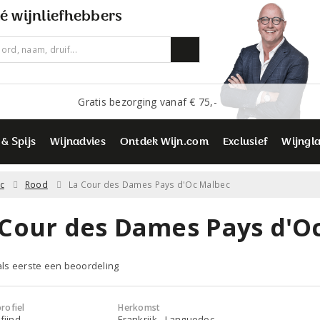
é wijnliefhebbers
Gratis bezorging vanaf € 75,-
 & Spijs
Wijnadvies
Ontdek Wijn.com
Exclusief
Wijngl
c
Rood
La Cour des Dames Pays d'Oc Malbec
 Cour des Dames Pays d'O
 als eerste een beoordeling
rofiel
Herkomst
fijnd
Frankrijk - Languedoc