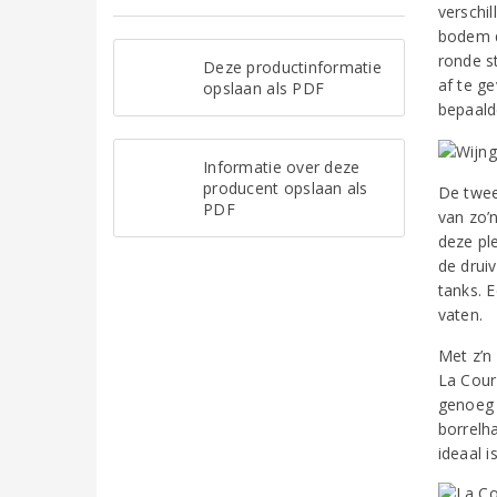
verschi
bodem d
ronde s
Deze productinformatie
af te g
opslaan als PDF
bepaald
Informatie over deze
producent opslaan als
De twee
PDF
van zo’
deze pl
de druiv
tanks. E
vaten.
Met z’n 
La Cour
genoeg 
borrelh
ideaal i