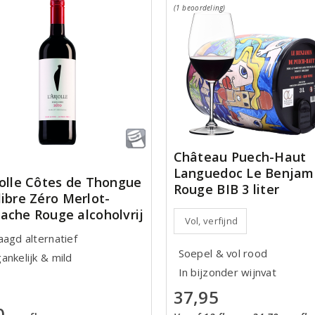
(1 beoordeling)
Château Puech-Haut
Languedoc Le Benjam
jolle Côtes de Thongue
Rouge BIB 3 liter
libre Zéro Merlot-
ache Rouge alcoholvrij
Vol, verfijnd
aagd alternatief
Soepel & vol rood
ankelijk & mild
In bijzonder wijnvat
37,95
0