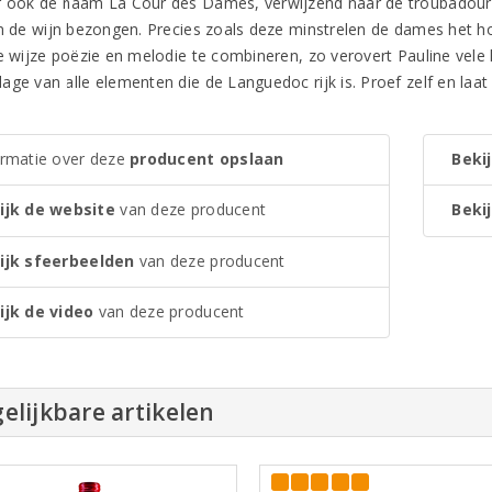
 ook de naam La Cour des Dames, verwijzend naar de troubadours 
en de wijn bezongen. Precies zoals deze minstrelen de dames het hof
le wijze poëzie en melodie te combineren, zo verovert Pauline vel
ge van alle elementen die de Languedoc rijk is. Proef zelf en laat u
ormatie over deze
producent opslaan
Bekij
ijk de website
van deze producent
Bekij
ijk sfeerbeelden
van deze producent
ijk de video
van deze producent
elijkbare artikelen