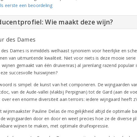
ls eerste een beoordeling
ucentprofiel: Wie maakt deze wijn?
ur des Dames
 des Dames is inmiddels welhaast synoniem voor heerlijke en sche
jnen van uitmuntende kwaliteit. Niet voor niets is deze mooie seri
l wijnen gemaakt van één druivenras) al jarenlang razend populair
deze succesvolle huiswijnen?
woord is simpel: de kunst van het componeren. De wijngaarden va
doc, van de Aude-vallei (vlakbij Perpignan) tot de Gard (aan de v
t over een enorme diversiteit aan terroirs: iedere wijngaard heeft 
t wijnmaakster Pauline Delas de mogelijkheid altijd de optimale bala
 de wijngaarden door en door en weet precies hoe ze de diverse p
nkbare wijnen te maken, met optimale druifexpressie.