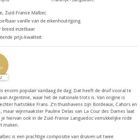
e, Zuid-Franse Malbec
oefbaar vanille van de eikenhoutrijping
r breed inzetbaar
tende prijs-kwaliteit
jn
2
is enorm populair vandaag de dag. Dat heeft de druif vooral te
an Argentinië, waar het de nationale trots is. Van origine is
echter hartstikke Frans. Z’n thuishavens zijn Bordeaux, Cahors en
e, maar wijnmaakster Pauline Delas van La Cour des Dames laat
t je hiervan ook in de Zuid-Franse Languedoc verrukkelijke rode
nt maken.
lbec is een prachtige compositie van druiven uit twee