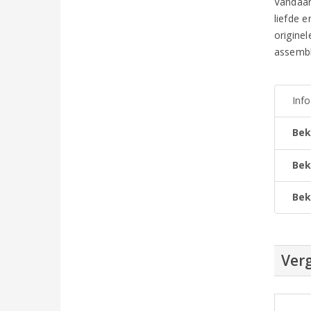
Vandaar
liefde 
origine
assembla
Inf
Bek
Bek
Bek
Verg