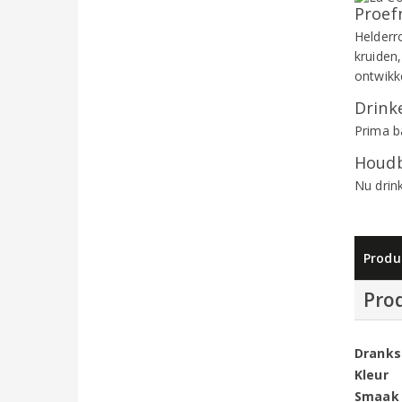
Proef
Helderr
kruiden,
ontwikk
Drinke
Prima b
Houdb
Nu drin
Produ
Pro
Dranks
Kleur
Smaak