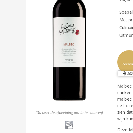
Soepel
Met pr
Culinai
Uitmun
Perswi
202
Malbec 
danken a
malbec 
de Loir
zien da
(Ga over de afbeelding om in te zoomen)
wijn ku
Deze Ma