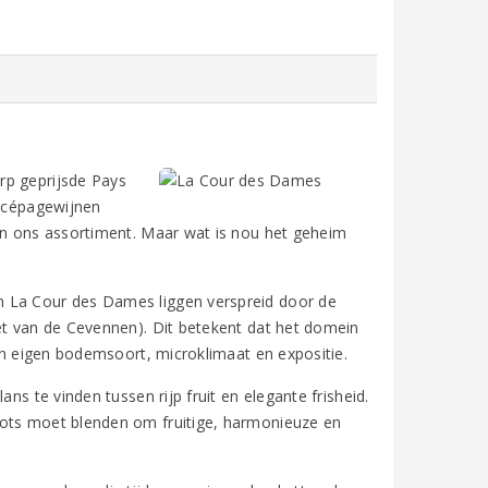
rp geprijsde Pays
e cépagewijnen
 in ons assortiment. Maar wat is nou het geheim
n La Cour des Dames liggen verspreid door de
oet van de Cevennen). Dit betekent dat het domein
z’n eigen bodemsoort, microklimaat en expositie.
ns te vinden tussen rijp fruit en elegante frisheid.
lots moet blenden om fruitige, harmonieuze en