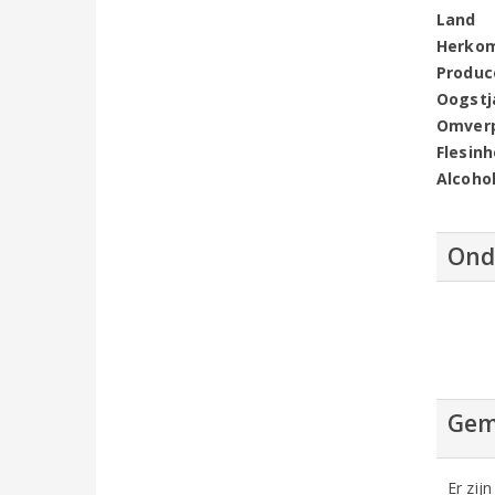
Land
Herko
Produc
Oogstj
Omver
Flesin
Alcoho
Ond
Gem
Er zij