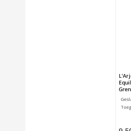
L'Ar
Equi
Gren
Gesl
Toeg
9,5