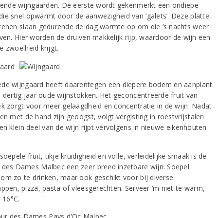
llende wijngaarden. De eerste wordt gekenmerkt een ondiepe
ie snel opwarmt door de aanwezigheid van ‘galets’. Deze platte,
tenen slaan gedurende de dag warmte op om die ’s nachts weer
even. Hier worden de druiven makkelijk rijp, waardoor de wijn een
e zwoelheid krijgt.
de wijngaard heeft daarentegen een diepere bodem en aanplant
n dertig jaar oude wijnstokken. Het geconcentreerde fruit van
ek zorgt voor meer gelaagdheid en concentratie in de wijn. Nadat
en met de hand zijn geoogst, volgt vergisting in roestvrijstalen
en klein deel van de wijn rijpt vervolgens in nieuwe eikenhouten
soepele fruit, tikje kruidigheid en volle, verleidelijke smaak is de
 des Dames Malbec een zeer breed inzetbare wijn. Soepel
om zo te drinken, maar ook geschikt voor bij diverse
appen, pizza, pasta of vleesgerechten. Serveer ‘m niet te warm,
s 16°C.