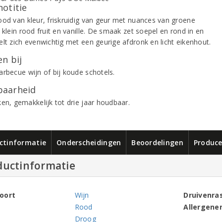
notitie
ood van kleur, friskruidig van geur met nuances van groene
 klein rood fruit en vanille. De smaak zet soepel en rond in en
elt zich evenwichtig met een geurige afdronk en licht eikenhout.
n bij
arbecue wijn of bij koude schotels.
aarheid
ken, gemakkelijk tot drie jaar houdbaar.
ctinformatie
Onderscheidingen
Beoordelingen
Produce
ductinformatie
oort
Wijn
Druivenra
Rood
Allergene
Droog