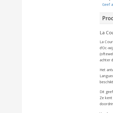
Geef a
Prod
La Co
La Cour
d’Oc-wi
(oftewe
achter 
Het ant
Languec
beschik
Dit geef
Ze kent
doordri