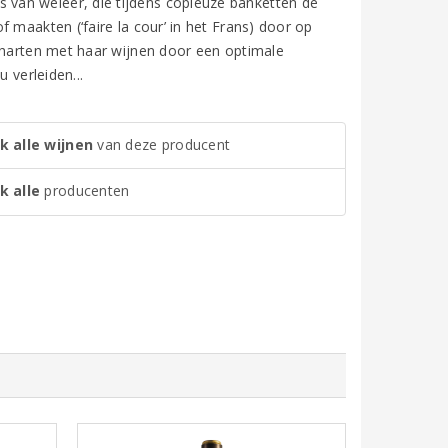
van weleer, die tijdens copieuze banketten de
 maakten (‘faire la cour’ in het Frans) door op
e harten met haar wijnen door een optimale
 verleiden...
k alle wijnen
van deze producent
k alle
producenten