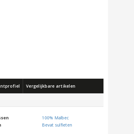
ntprofiel
Vergelijkbare artikelen
ssen
100% Malbec
n
Bevat sulfieten