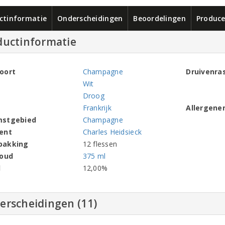
ctinformatie
Onderscheidingen
Beoordelingen
Produce
ductinformatie
oort
Champagne
Druivenra
Wit
Droog
Frankrijk
Allergene
mstgebied
Champagne
ent
Charles Heidsieck
pakking
12 flessen
houd
375 ml
l
12,00%
erscheidingen (11)