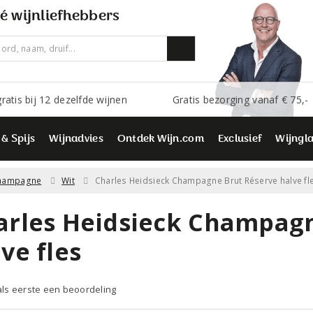
é wijnliefhebbers
ratis bij 12 dezelfde wijnen
Gratis bezorging vanaf € 75,-
 & Spijs
Wijnadvies
Ontdek Wijn.com
Exclusief
Wijngl
hampagne
Wit
Charles Heidsieck Champagne Brut Réserve halve fl
arles Heidsieck Champagn
ve fles
 als eerste een beoordeling