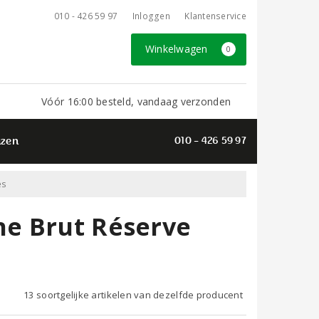
010 - 426 59 97
Inloggen
Klantenservice
Winkelwagen
0
Vóór 16:00 besteld, vandaag verzonden
azen
010 - 426 59 97
es
e Brut Réserve
13 soortgelijke artikelen van dezelfde producent