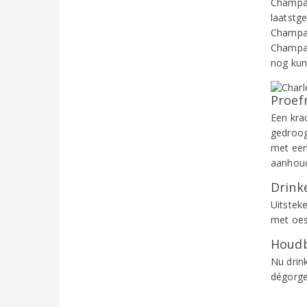
Champag
laatstg
Champag
Champag
nog kun
Proef
Een kra
gedroog
met een
aanhou
Drinke
Uitsteke
met oes
Houdb
Nu drin
dégorg