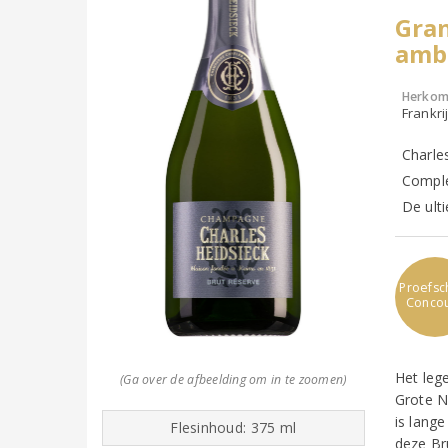
Gra
amba
Herkom
Frankr
Charles
Comple
De ult
Proefsch
Conco
Het leg
(Ga over de afbeelding om in te zoomen)
Grote N
is lange
Flesinhoud: 375 ml
deze Br