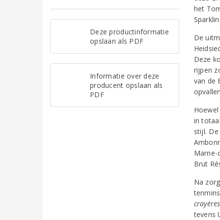
het Tom
Sparklin
Deze productinformatie
De uitm
opslaan als PDF
Heidsie
Deze ko
rijpen z
Informatie over deze
van de 
producent opslaan als
opvalle
PDF
Hoewel 
in totaa
stijl. 
Ambonna
Marne-c
Brut Ré
Na zorg
tenminst
crayère
tevens 