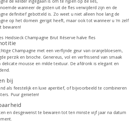
ne de kelder ingegaan is om te rijpen op de lies,
enoemde wanneer de gisten uit de fles verwijderd zijn en de
ne definitief gebotteld is. Zo weet u niet alleen hoe lang de
ne op het domein gerijpt heeft, maar ook tot wanneer u ‘m zelf
t bewaren!
notitie
chtige Champagne met een verfijnde geur van oranjebloesem,
de perzik en brioche. Genereus, vol en verfrissend van smaak
 delicate mousse en milde textuur. De afdronk is elegant en
dend.
n bij
nd als feestelijk en luxe aperitief, of bijvoorbeeld te combineren
ters. Puur genieten!
aarheid
ken en desgewenst te bewaren tot ten minste vijf jaar na datum
ement.