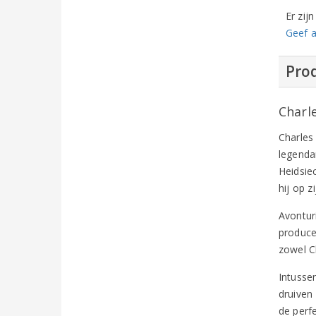
Er zij
Geef a
Prod
Charl
Charles
legenda
Heidsie
hij op 
Avontur
produce
zowel C
Intusse
druiven
de perf