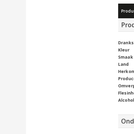
Produ
Pro
Dranks
Kleur
Smaak
Land
Herko
Produc
Omver
Flesin
Alcoho
Ond