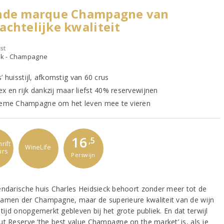
nde marque Champagne van
chtelijke kwaliteit
st
ijk - Champagne
’ huisstijl, afkomstig van 60 crus
x en rijk dankzij maar liefst 40% reservewijnen
ieme Champagne om het leven mee te vieren
16
,5
rift
WineLife
urs
Perswijn
endarische huis Charles Heidsieck behoort zonder meer tot de
amen der Champagne, maar de superieure kwaliteit van de wijn
 tijd onopgemerkt gebleven bij het grote publiek. En dat terwijl
ut Reserve ‘the best value Champagne on the market’ is, als je