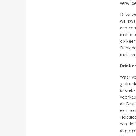
verwijde
Deze we
weliswa
een com
malen b
op keer
Drink de
met een
Drinke
Waar vo
gedronk
uitsteke
voorkeur
de Brut
een non
Heidsie
van de 
dégorge