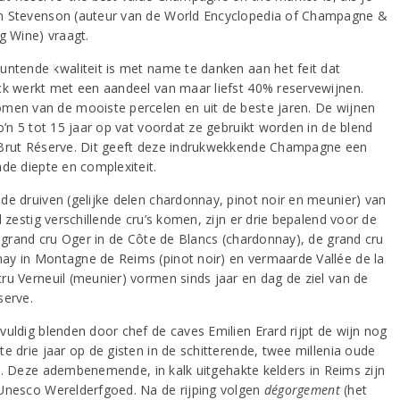
 Stevenson (auteur van de World Encyclopedia of Champagne &
g Wine) vraagt.
untende kwaliteit is met name te danken aan het feit dat
ck werkt met een aandeel van maar liefst 40% reservewijnen.
men van de mooiste percelen en uit de beste jaren. De wijnen
o’n 5 tot 15 jaar op vat voordat ze gebruikt worden in de blend
Brut Réserve. Dit geeft deze indrukwekkende Champagne een
nde diepte en complexiteit.
de druiven (gelijke delen chardonnay, pinot noir en meunier) van
l zestig verschillende cru’s komen, zijn er drie bepalend voor de
De grand cru Oger in de Côte de Blancs (chardonnay), de grand cru
y in Montagne de Reims (pinot noir) en vermaarde Vallée de la
ru Verneuil (meunier) vormen sinds jaar en dag de ziel van de
serve.
vuldig blenden door chef de caves Emilien Erard rijpt de wijn nog
e drie jaar op de gisten in de schitterende, twee millenia oude
s
. Deze adembenemende, in kalk uitgehakte kelders in Reims zijn
Unesco Werelderfgoed. Na de rijping volgen
dégorgement
(het