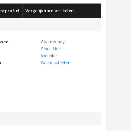
ntprofiel
Vergelijkbare artikelen
ssen
Chardonnay
Pinot Noir
Meunier
n
Bevat sulfieten