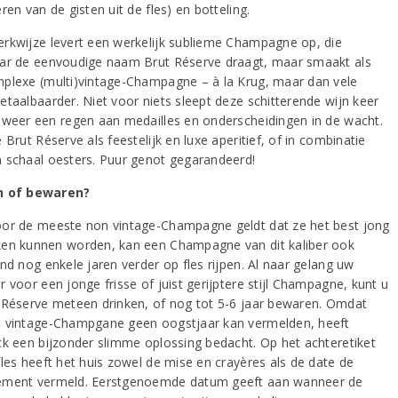
ren van de gisten uit de fles) en botteling.
rkwijze levert een werkelijk sublieme Champagne op, die
ar de eenvoudige naam Brut Réserve draagt, maar smaakt als
plexe (multi)vintage-Champagne – à la Krug, maar dan vele
etaalbaarder. Niet voor niets sleept deze schitterende wijn keer
 weer een regen aan medailles en onderscheidingen in de wacht.
 Brut Réserve als feestelijk en luxe aperitief, of in combinatie
 schaal oesters. Puur genot gegarandeerd!
n of bewaren?
or de meeste non vintage-Champagne geldt dat ze het best jong
en kunnen worden, kan een Champagne van dit kaliber ook
nd nog enkele jaren verder op fles rijpen. Al naar gelang uw
 voor een jonge frisse of juist gerijptere stijl Champagne, kunt u
 Réserve meteen drinken, of nog tot 5-6 jaar bewaren. Omdat
 vintage-Champgane geen oogstjaar kan vermelden, heeft
ck een bijzonder slimme oplossing bedacht. Op het achteretiket
fles heeft het huis zowel de mise en crayères als de date de
ment vermeld. Eerstgenoemde datum geeft aan wanneer de