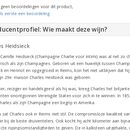
n geen beoordelingen voor dit product,
ls eerste een beoordeling
ucentprofiel: Wie maakt deze wijn?
es Heidsieck
 Camille Heidsieck (Champagne Charlie voor intimi) was al net zo c
risch als zijn Champagnes. Geboren uit een huwelijk tussen Champ
ck en Henriot en opgegroeid in Reims, kon het niet uitblijven dat h
zijn 29e: maison Charles Heidsieck was geboren.
ier, reiziger en handelsgeest als hij was, kreeg Charles het brilj
nten onontgonnen Verenigde Staten voor zich in te winnen. In 185
harles als zijn Champagne een begrip in Amerika.
n zat Charles ook in Reims niet stil. De compromisloze kwaliteit va
 in bij de beste druiventelers. Ook kocht hij acht kilometer aan b
ecte rijpingsomstandigheden te geven. De in kalksteen uitgehakte, u