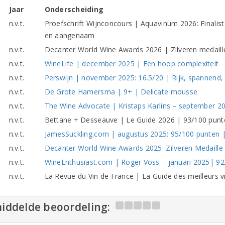
Jaar
Onderscheiding
n.v.t.
Proefschrift Wijnconcours | Aquavinum 2026: Finalist
en aangenaam
n.v.t.
Decanter World Wine Awards 2026 | Zilveren medaill
n.v.t.
WineLife | december 2025 | Een hoop complexiteit
n.v.t.
Perswijn | november 2025: 16.5/20 | Rijk, spannend,
n.v.t.
De Grote Hamersma | 9+ | Delicate mousse
n.v.t.
The Wine Advocate | Kristaps Karlins – september 20
n.v.t.
Bettane + Desseauve | Le Guide 2026 | 93/100 punt
n.v.t.
JamesSuckling.com | augustus 2025: 95/100 punten |
n.v.t.
Decanter World Wine Awards 2025: Zilveren Medaille |
n.v.t.
WineEnthusiast.com | Roger Voss – januari 2025| 9
n.v.t.
La Revue du Vin de France | La Guide des meilleurs 
iddelde beoordeling: