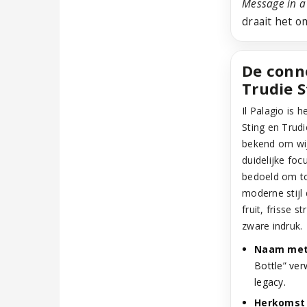
Message in a
draait het o
De conne
Trudie S
Il Palagio is
Sting en Trudi
bekend om wi
duidelijke foc
bedoeld om to
moderne stijl 
fruit, frisse 
zware indruk.
Naam met
Bottle” ver
legacy.
Herkomst 