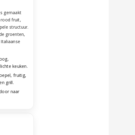
is gemaakt
rood fruit,
pele structuur.
lde groenten,
Italiaanse
roog,
lichte keuken.
epel, fruitig,
n grill.
 door naar