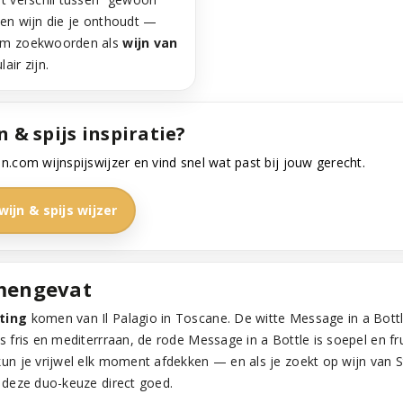
een wijn die je onthoudt —
om zoekwoorden als
wijn van
air zijn.
 & spijs inspiratie?
n.com wijnspijswijzer en vind snel wat past bij jouw gerecht.
wijn & spijs wijzer
mengevat
ting
komen van Il Palagio in Toscane. De witte Message in a Bott
s fris en mediterrraan, de rode Message in a Bottle is soepel en fr
kun je vrijwel elk moment afdekken — en als je zoekt op wijn van S
t deze duo-keuze direct goed.