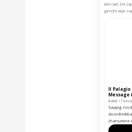
één wit. Dit z
gericht wijn va
Il Palagi
Message i
Italië • Tosca
Sappig rood
doordrinkbare
charcuterie 