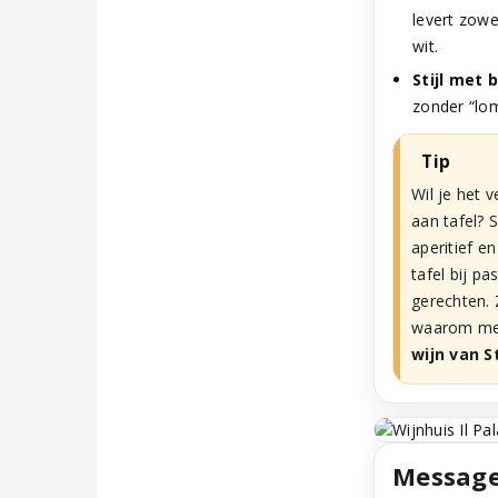
levert zowe
wit.
Stijl met 
zonder “lom
Tip
Wil je het 
aan tafel? 
aperitief e
tafel bij pa
gerechten.
waarom men
wijn van S
Message 