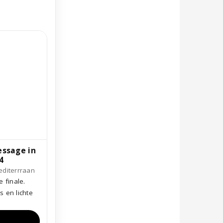
essage in
4
mediterrraan
e finale.
es en lichte