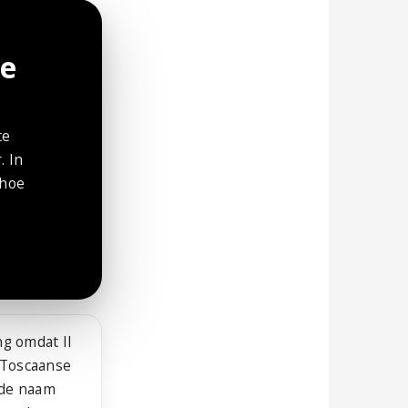
le
te
. In
 hoe
ng omdat Il
 Toscaanse
 de naam