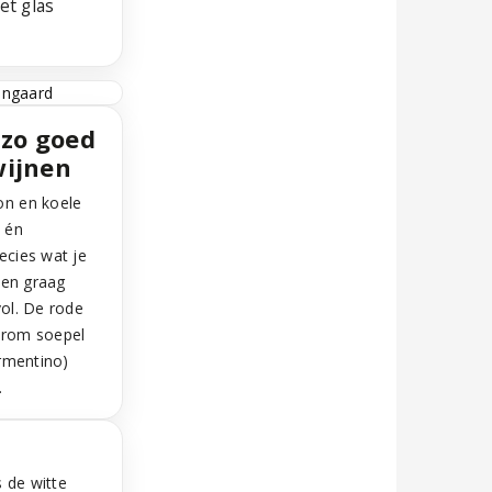
et glas
zo goed
wijnen
on en koele
t én
ecies wat je
k en graag
vol. De rode
arom soepel
ermentino)
.
s de witte