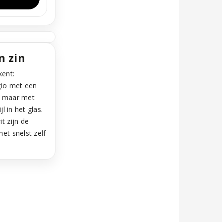
n zin
ent:
gio met een
, maar met
l in het glas.
t zijn de
et snelst zelf