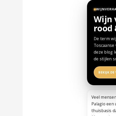
WIJNVERH
Wijn 
rood 
De term wij
Toscaanse w
deze blog l
de stijlen 
BEKIJK DE
Veel mensen 
Palagio een
thuisbasis d