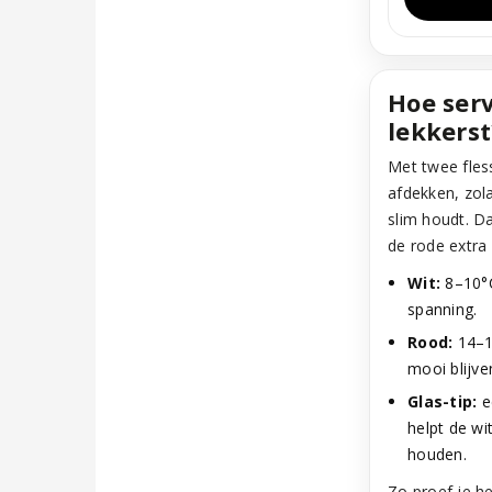
Hoe serv
lekkerst
Met twee fle
afdekken, zol
slim houdt. Da
de rode extra 
Wit:
8–10°C
spanning.
Rood:
14–16
mooi blijve
Glas-tip:
ee
helpt de wi
houden.
Zo proef je h