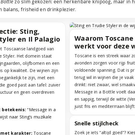
 Bottle
zo slim gekozen: een herkenbare knipoog, maar in h
m balans, frisheid en drinkplezier.
ctie: Sting,
Waarom Toscane 
tyler en Il Palagio
werkt voor deze 
 het Toscaanse landgoed van
Toscane is een streek waar z
e Styler. Het domein staat
avonden zorgen voor rijp frui
jngaarden, olijfbomen en een
voldoende spanning. Dat is pr
us op kwaliteit. De wijnen zijn
terug wil in wijnen die je vaa
egankelijk te zijn, met een
drinkt: niet zwaar, wel smaak
die goed past aan tafel: zuiver
Message in a Bottle voelt da
structuur en geen overdreven
en sappig, terwijl de witte (V
juist fris en mediterrraan blijft
 betekenis:
“Message in a
wijst naar Sting’s muzikale
Snelle stijlcheck
Zoek je iets “altijd goed”? Kie
met karakter:
Toscane