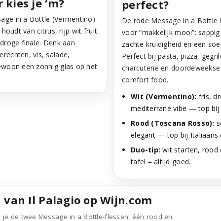
kies je ‘m?
perfect?
age in a Bottle (Vermentino)
De rode Message in a Bottle 
e houdt van citrus, rijp wit fruit
voor “makkelijk mooi”: sappig 
 droge finale. Denk aan
zachte kruidigheid en een soe
rechten, vis, salade,
Perfect bij pasta, pizza, gegri
gewoon een zonnig glas op het
charcuterie en doordeweekse 
comfort food.
Wit (Vermentino):
fris, d
mediterrane vibe — top bij 
Rood (Toscana Rosso):
so
elegant — top bij Italiaans e
Duo-tip:
wit starten, rood
tafel = altijd goed.
 van Il Palagio op Wijn.com
 je de twee Message in a Bottle-flessen: één rood en