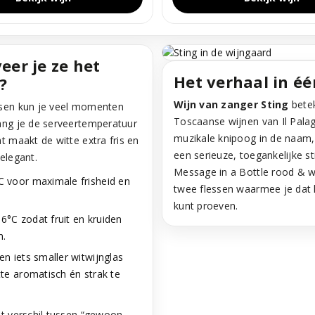
eer je ze het
Het verhaal in éé
?
Wijn van zanger Sting
betek
ssen kun je veel momenten
Toscaanse wijnen van Il Pala
ang je de serveertemperatuur
muzikale knipoog in de naam
t maakt de witte extra fris en
een serieuze, toegankelijke stij
elegant.
Message in a Bottle rood & wi
 voor maximale frisheid en
twee flessen waarmee je dat h
kunt proeven.
°C zodat fruit en kruiden
n.
n iets smaller witwijnglas
tte aromatisch én strak te
et verschil tussen “gewoon