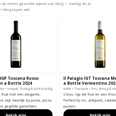
ijn de meest gezochte wijnen van Sting — handig als je
n Sting kopen wilt.
o IGP Toscana Rosso
Il Palagio IGT Toscana M
n a Bottle 2024
a Bottle Vermentino 202
ne • soepel, fruitig & licht kruidig
Italië • Toscane • fris, droog & 
 fruit met een elegante,
Citrus, rijp wit fruit en een friss
 stijl. Heerlijk bij pasta, pizza,
Perfect bij vis, antipasti, salad
en gegrilde gerechten.
pasta’s.
Bekijk wijn
Bekijk wijn