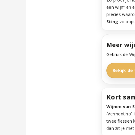
een wijn” en 
precies waar
Sting
zo popul
Meer wijn
Gebruik de Wij
Bekijk de 
Kort sa
Wijnen van S
(Vermentino) i
twee flessen 
dan zit je me