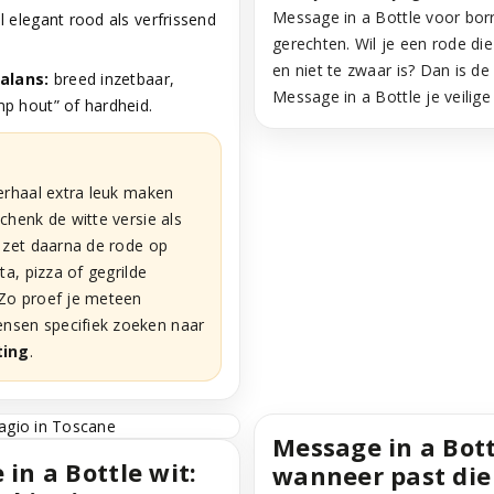
Message in a Bottle voor borr
l elegant rood als verfrissend
gerechten. Wil je een rode die 
en niet te zwaar is? Dan is de
balans:
breed inzetbaar,
Message in a Bottle je veilige
p hout” of hardheid.
verhaal extra leuk maken
Schenk de witte versie als
n zet daarna de rode op
sta, pizza of gegrilde
 Zo proef je meteen
sen specifiek zoeken naar
ting
.
Message in a Bott
in a Bottle wit:
wanneer past die