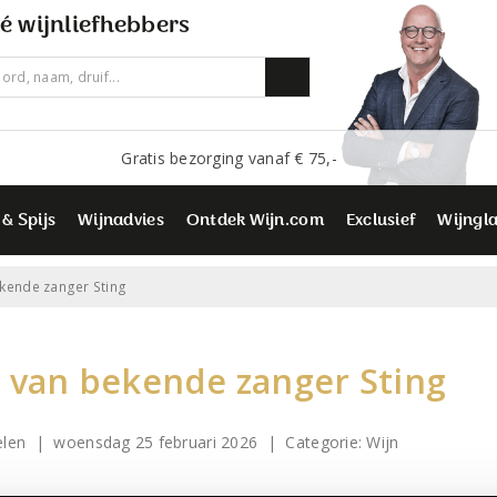
é wijnliefhebbers
Gratis bezorging vanaf € 75,-
 & Spijs
Wijnadvies
Ontdek Wijn.com
Exclusief
Wijngl
ekende zanger Sting
 van bekende zanger Sting
elen | woensdag 25 februari 2026
| Categorie:
Wijn