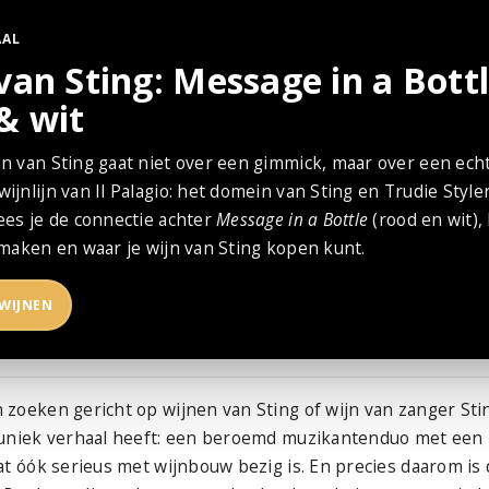
AAL
van Sting: Message in a Bott
& wit
n van Sting gaat niet over een gimmick, maar over een ech
ijnlijn van Il Palagio: het domein van Sting en Trudie Styler
ees je de connectie achter
Message in a Bottle
(rood en wit),
smaken en waar je wijn van Sting kopen kunt.
 WIJNEN
zoeken gericht op wijnen van Sting of wijn van zanger Sti
 uniek verhaal heeft: een beroemd muzikantenduo met een
at óók serieus met wijnbouw bezig is. En precies daarom is