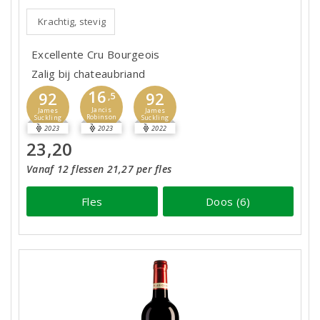
Krachtig, stevig
Excellente Cru Bourgeois
Zalig bij chateaubriand
16
92
92
,5
Jancis
James
James
Robinson
Suckling
Suckling
2023
2023
2022
23,20
Vanaf 12 flessen 21,27 per fles
Fles
Doos (6)