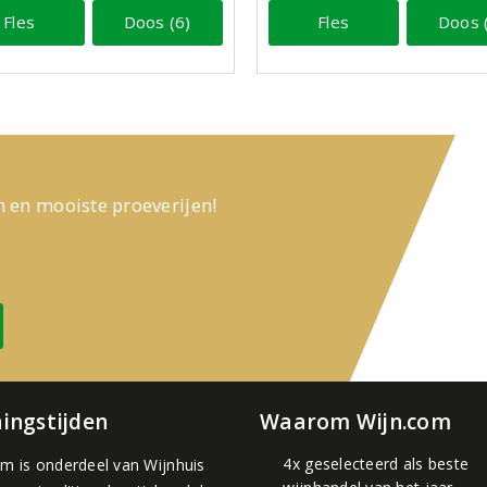
Fles
Doos (6)
Fles
Doos 
n en mooiste proeverijen!
ingstijden
Waarom Wijn.com
4x geselecteerd als beste
om is onderdeel van
Wijnhuis