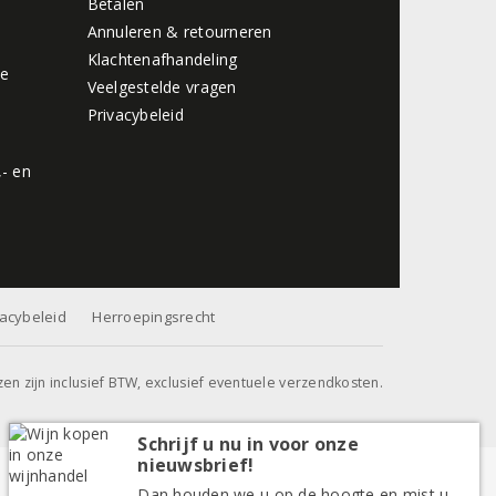
Betalen
Annuleren & retourneren
Klachtenafhandeling
de
Veelgestelde vragen
Privacybeleid
,- en
vacybeleid
Herroepingsrecht
jzen zijn inclusief BTW, exclusief eventuele verzendkosten.
Schrijf u nu in voor onze
nieuwsbrief!
Dan houden we u op de hoogte en mist u