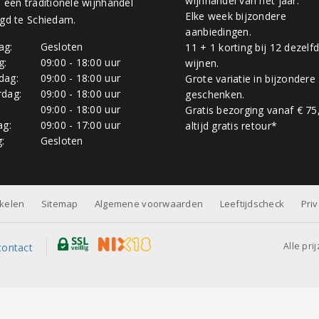
wijnhandel van het jaar.
, een traditionele wijnhandel
Elke week bijzondere
igd te Schiedam.
aanbiedingen.
ag:
Gesloten
11 + 1 korting bij 12 dezelf
g:
09:00 - 18:00 uur
wijnen.
dag:
09:00 - 18:00 uur
Grote variatie in bijzondere
dag:
09:00 - 18:00 uur
geschenken.
:
09:00 - 18:00 uur
Gratis bezorging vanaf € 75
ag:
09:00 - 17:00 uur
altijd gratis retour*
:
Gesloten
nkelen
Sitemap
Algemene voorwaarden
Leeftijdscheck
Pri
Alle pri