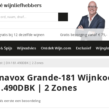
é wijnliefhebbers
ratis bij 12 dezelfde wijnen
Gratis bezorging vanaf € 75,-
 & Spijs
Wijnadvies
Ontdek Wijn.com
Exclusief
Wijngl
st | DX-181.490DBK | 2 Zones
navox Grande-181 Wijnkoe
1.490DBK | 2 Zones
 als eerste een beoordeling