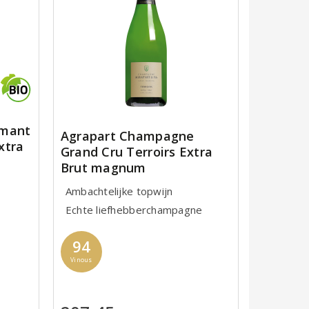
émant
Agrapart Champagne
xtra
Grand Cru Terroirs Extra
Brut magnum
Ambachtelijke topwijn
Echte liefhebberchampagne
94
Vinous