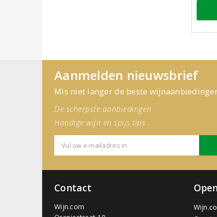
Aanmelden nieuwsbrief
Mis niet langer de beste wijnaanbiedinge
De scherpste aanbiedingen
Handige wijn en spijs tips
Contact
Open
Wijn.com
Wijn.c