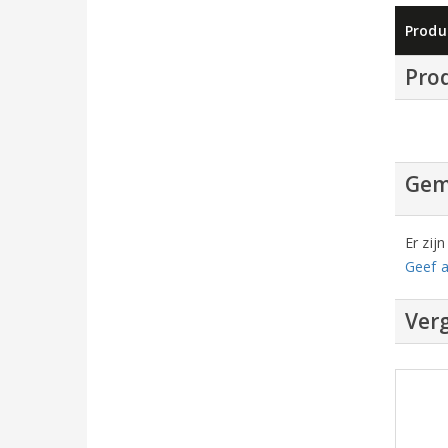
Produ
Pro
Gem
Er zij
Geef a
Verg