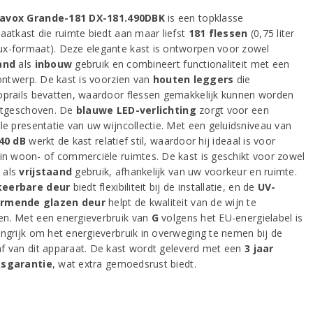
avox Grande-181 DX-181.490DBK
is een topklasse
maatkast die ruimte biedt aan maar liefst
181 flessen
(0,75 liter
x-formaat). Deze elegante kast is ontworpen voor zowel
and
als
inbouw
gebruik en combineert functionaliteit met een
 ontwerp. De kast is voorzien van
houten leggers
die
oprails bevatten, waardoor flessen gemakkelijk kunnen worden
uitgeschoven. De
blauwe LED-verlichting
zorgt voor een
lle presentatie van uw wijncollectie. Met een geluidsniveau van
40 dB
werkt de kast relatief stil, waardoor hij ideaal is voor
 in woon- of commerciële ruimtes. De kast is geschikt voor zowel
w
als
vrijstaand
gebruik, afhankelijk van uw voorkeur en ruimte.
eerbare deur
biedt flexibiliteit bij de installatie, en de
UV-
rmende glazen deur
helpt de kwaliteit van de wijn te
n. Met een energieverbruik van
G
volgens het EU-energielabel is
angrijk om het energieverbruik in overweging te nemen bij de
f van dit apparaat. De kast wordt geleverd met een
3 jaar
ksgarantie
, wat extra gemoedsrust biedt.