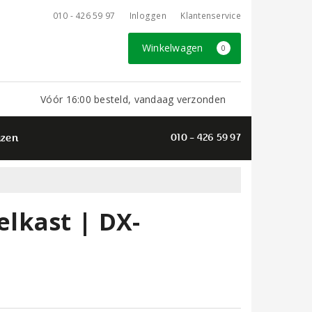
010 - 426 59 97
Inloggen
Klantenservice
Winkelwagen
0
Vóór 16:00 besteld, vandaag verzonden
azen
010 - 426 59 97
lkast | DX-