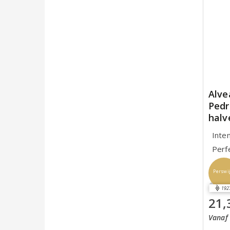
Alve
Pedr
halv
Inte
Perf
Perswi
192
21,
Vanaf 