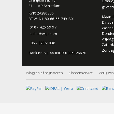
Oranjestraat 10
Oranje
3111 AP Schiedam
gevest
KvK: 24280806
Maand
BTW: NL 80 66 65 749 B01
Dinsda
010 - 426 59 97
Woens
Donder
sales@wijn.com
Vrijdag
06 - 82061036
Zaterd
Zondag
Bank nr: NL 44 INGB 0006826670
Inloggen of registreren
Klantenservice
Veilig wi