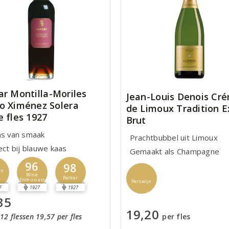
ar Montilla-Moriles
Jean-Louis Denois Cr
o Ximénez Solera
de Limoux Tradition E
e fles 1927
Brut
ns van smaak
Prachtbubbel uit Limoux
ect bij blauwe kaas
Gemaakt als Champagne
96
98
jn
Wine
Parker
Enthusiast
Perswijn
7
1927
1927
35
19,20
12 flessen 19,57 per fles
per fles