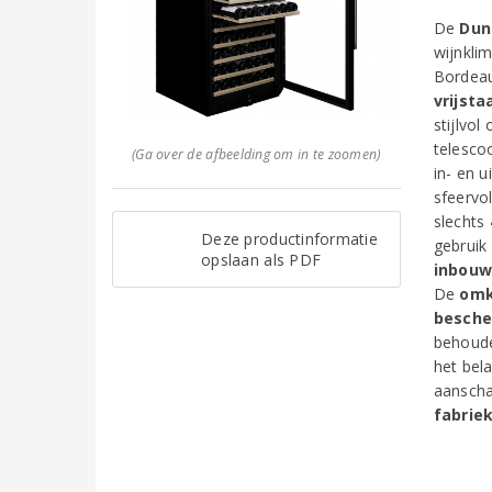
De
Dun
wijnkli
Bordeau
vrijsta
stijlvol
telesco
(Ga over de afbeelding om in te zoomen)
in- en 
sfeervo
slechts
Deze productinformatie
gebruik
opslaan als PDF
inbou
De
omk
besche
behoude
het bel
aanscha
fabrie