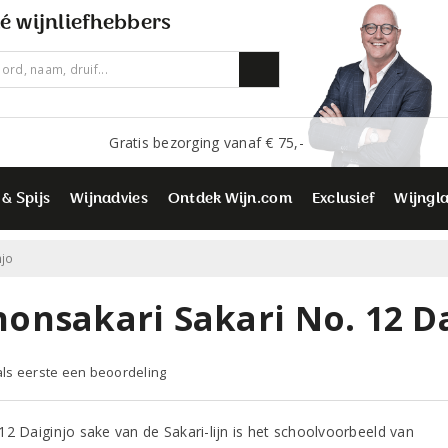
é wijnliefhebbers
Gratis bezorging vanaf € 75,-
 & Spijs
Wijnadvies
Ontdek Wijn.com
Exclusief
Wijngl
njo
honsakari Sakari No. 12 D
 als eerste een beoordeling
12 Daiginjo sake van de Sakari-lijn is het schoolvoorbeeld van