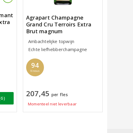
émant
Agrapart Champagne
xtra
Grand Cru Terroirs Extra
Brut magnum
Ambachtelijke topwijn
Echte liefhebberchampagne
94
Vinous
207,45
per fles
(6)
Momenteel niet leverbaar