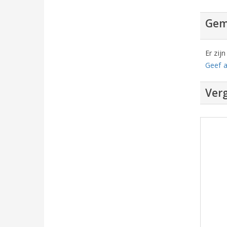
Gem
Er zij
Geef a
Verg