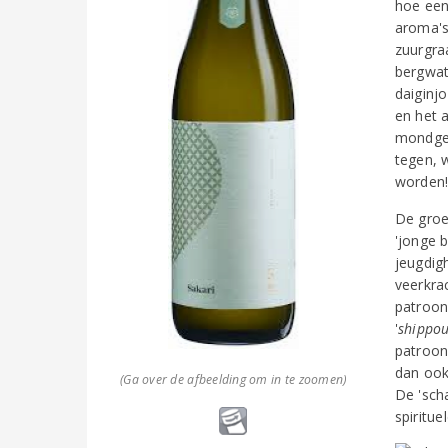
hoe een 
aroma's 
zuurgra
bergwat
daiginjo
en het 
mondgev
tegen, 
worden
De groen
'jonge 
jeugdig
veerkra
patroon
'
shippo
patroon
dan ook
(Ga over de afbeelding om in te zoomen)
De 'sch
spiritue