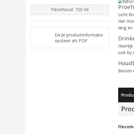
Proef
Flesinhoud: 720 ml
Licht bl
Het mon
lang en
Deze productinformatie
Drinke
opslaan als PDF
Heerlij
ook bij 
Houdb
Binnen 
Produ
Pro
Flesin