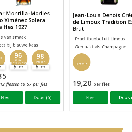
ar Montilla-Moriles
Jean-Louis Denois Cr
o Ximénez Solera
de Limoux Tradition E
e fles 1927
Brut
ns van smaak
Prachtbubbel uit Limoux
ect bij blauwe kaas
Gemaakt als Champagne
96
98
jn
Wine
Parker
Enthusiast
Perswijn
7
1927
1927
35
19,20
12 flessen 19,57 per fles
per fles
Fles
Doos (6)
Fles
Doos 