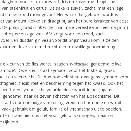
daiginjo moet zijn: expressief, fris en zuiver met tropische
van steenfruit en citrus. De sake is zuiver, zacht, met een lage
ad en een rond mondgevoel. Het water dat gebruikt wordt is
er van Mount Rokko en draagt bij aan het pure karakter van deze
. De polijstgraad is 50% (het minimale vereiste voor een daiginjo)
alcoholpercentage van 16% zorgt voor een rond, zacht
oel. Een dusdanig niveau voor dit prijsniveau kom je zelden
waarmee deze sake met recht een trouvaille genoemd mag
!
e kleur van de fles wordt in Japan '
wakatake
' genoemd, ofwel
bamboe'. Deze kleur staat symbool voor het frisheid, groei,
heid en veerkracht. De bamboe zelf staat overigens symbool voor
chtigheid, flexibiliteit en bescherming tegen het kwaad. Ook het
 heeft een symbolische waarde: deze wordt in het Japans
u
' genoemd, naar de zeven schatten van het Boeddhisme. Dit
 staat voor oneindige verbinding, vrede en harmonie en wordt
 vaak gebruikt om geluk, familie of vriendschap uit te beelden.
atten' staan hier dus niet voor geld of vermogen, maar om
le rijkdom.