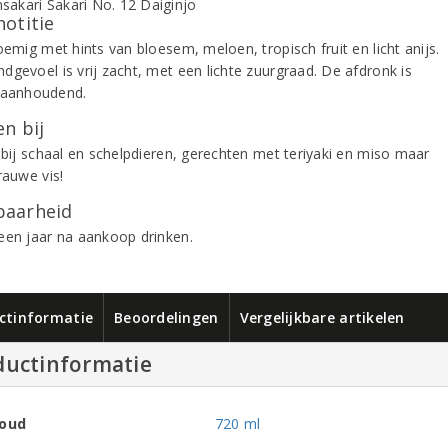
notitie
oemig met hints van bloesem, meloen, tropisch fruit en licht anijs.
dgevoel is vrij zacht, met een lichte zuurgraad. De afdronk is
 aanhoudend.
n bij
k bij schaal en schelpdieren, gerechten met teriyaki en miso maar
rauwe vis!
aarheid
een jaar na aankoop drinken.
ctinformatie
Beoordelingen
Vergelijkbare artikelen
ductinformatie
houd
720 ml