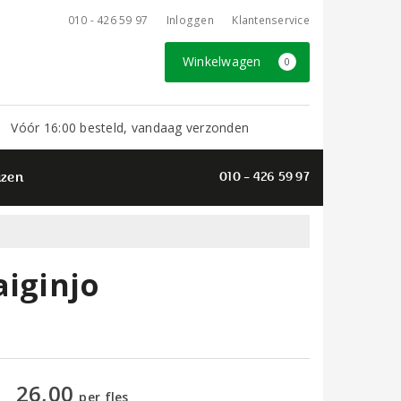
010 - 426 59 97
Inloggen
Klantenservice
Winkelwagen
0
Vóór 16:00 besteld, vandaag verzonden
azen
010 - 426 59 97
aiginjo
26,00
per fles