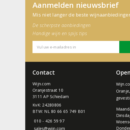
Aanmelden nieuwsbrief
Mis niet langer de beste wijnaanbiedinge
De scherpste aanbiedingen
Handige wijn en spijs tips
Contact
Open
Wijn.com
Wijn.c
Oranjestraat 10
Oranje
3111 AP Schiedam
gevest
KvK: 24280806
Maand
BTW: NL 80 66 65 749 B01
Dinsda
010 - 426 59 97
Woens
Donder
sales@wijn.com