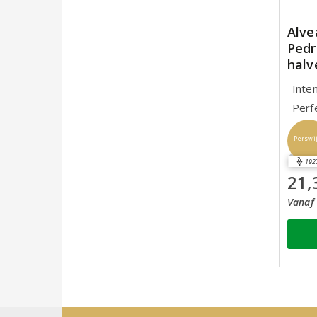
Alve
Pedr
halv
Inte
Perf
Perswi
192
21,
Vanaf 