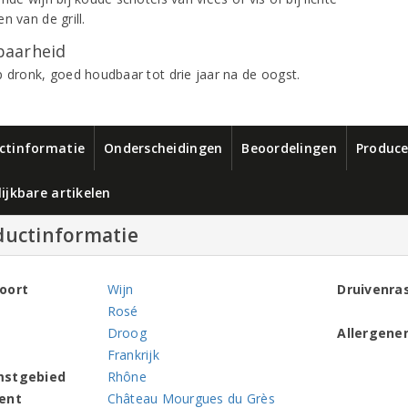
n van de grill.
aarheid
p dronk, goed houdbaar tot drie jaar na de oogst.
ctinformatie
Onderscheidingen
Beoordelingen
Produce
ijkbare artikelen
ductinformatie
oort
Wijn
Druivenra
Rosé
Droog
Allergene
Frankrijk
mstgebied
Rhône
ent
Château Mourgues du Grès