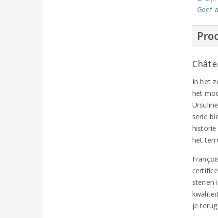
Geef a
Prod
Châte
In het 
het moo
Ursulin
serie b
histori
het ter
François
certifi
stenen 
kwalite
je teru