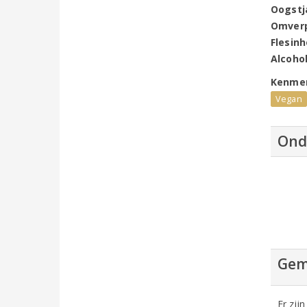
Oogstj
Omver
Flesin
Alcoho
Kenme
Vegan
Ond
Gem
Er zij