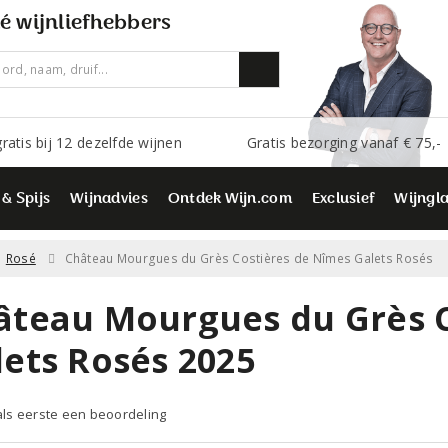
é wijnliefhebbers
ratis bij 12 dezelfde wijnen
Gratis bezorging vanaf € 75,-
 & Spijs
Wijnadvies
Ontdek Wijn.com
Exclusief
Wijngl
Rosé
Château Mourgues du Grès Costières de Nîmes Galets Rosés
âteau Mourgues du Grès C
lets Rosés 2025
 als eerste een beoordeling