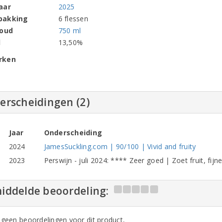
aar
2025
pakking
6 flessen
houd
750 ml
l
13,50%
rken
erscheidingen (2)
Jaar
Onderscheiding
2024
JamesSuckling.com | 90/100 | Vivid and fruity
2023
Perswijn - juli 2024: **** Zeer goed | Zoet fruit, fijn
iddelde beoordeling:
n geen beoordelingen voor dit product,