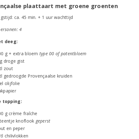
nçaalse plaattaart met groene groenten
gstijd: ca. 45 min. + 1 uur wachttijd
personen: 4
et deeg:
00 g + extra bloem
type 00 of patentbloem
g droge gist
tl zout
 tl gedroogde Provençaalse kruiden
el olijfolie
akpapier
e topping:
00 g crème fraîche
 teentje knoflook
geperst
out en peper
tl chilivlokken