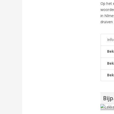
Op het 
woorden 
in Nîme
druiven 
Inf
Bek
Bek
Bek
Bijp