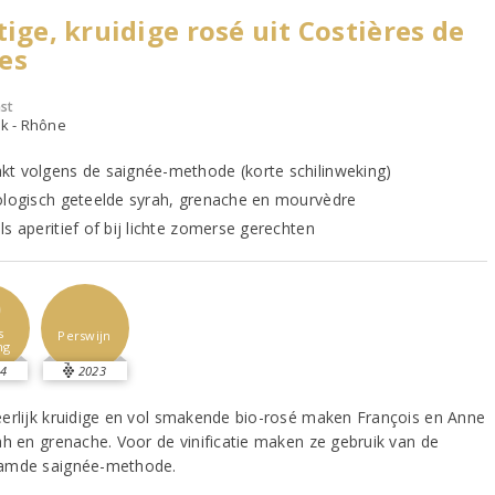
tige, kruidige rosé uit Costières de
es
st
jk - Rhône
t volgens de saignée-methode (korte schilinweking)
ologisch geteelde syrah, grenache en mourvèdre
s aperitief of bij lichte zomerse gerechten
0
s
Perswijn
ng
4
2023
erlijk kruidige en vol smakende bio-rosé maken François en Anne
ah en grenache. Voor de vinificatie maken ze gebruik van de
amde saignée-methode.