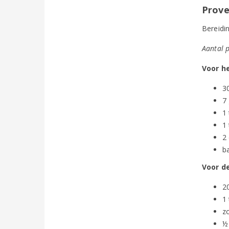
Prove
Bereidin
Aantal 
Voor h
3
7 
1 
1
2 
b
Voor d
2
1
z
½ 