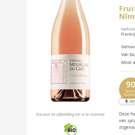
Frui
Nîm
Herkom
Frankri
Gemaak
Van bi
Mooi al
9
Jame
Suckli
202
Deze he
(Ga over de afbeelding om in te zoomen)
van syr
zogena