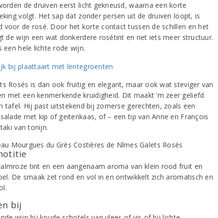
 worden de druiven eerst licht gekneusd, waarna een korte
eking volgt. Het sap dat zonder persen uit de druiven loopt, is
 voor de rosé. Door het korte contact tussen de schillen en het
gt de wijn een wat donkerdere rosétint en net iets meer structuur.
s een hele lichte rode wijn.
ts Rosés is dan ook fruitig en elegant, maar ook wat steviger van
n met een kenmerkende kruidigheid. Dit maakt ‘m zeer geliefd
n tafel. Hij past uitstekend bij zomerse gerechten, zoals een
dsalade met kip of geitenkaas, of – een tip van Anne en François
ataki van tonijn.
notitie
almroze tint en een aangenaam aroma van klein rood fruit en
ppel. De smaak zet rond en vol in en ontwikkelt zich aromatisch en
l.
n bij
nde wijn bij koude schotels van vlees of vis of bij lichte