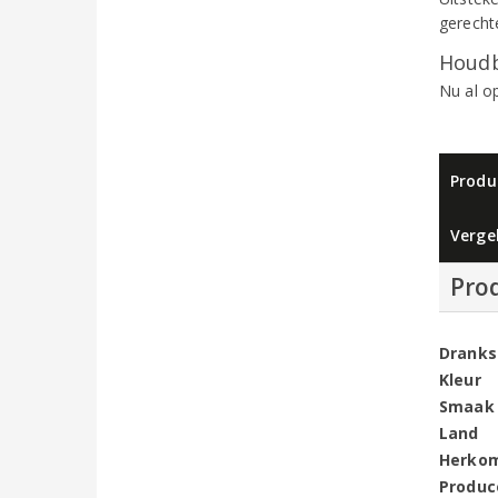
gerechte
Houdb
Nu al o
Produ
Vergel
Pro
Dranks
Kleur
Smaak
Land
Herko
Produc