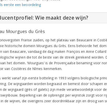
ls eerste een beoordeling
ucentprofiel: Wie maakt deze wijn?
au Mourgues du Grès
zonovergoten Franse zuiden, op het plateau van Beaucaire in Costiè
ie historische domein Mourgues du Grès. Eens behoorde het dom
en van Beaucaire, vandaag de dag maken François en Anne Collard 
iologische wijnen die tot de beste van de streek gerekend worden
e van het domein. ‘Mourgues’ is de Provençaalse benaming voor non
roir van Costières de Nîmes kenmerken.
 werkt vanaf zijn eerste botteling in 1993 volgens biologische prin
cering. De wijngaarden worden begraasd en bemest door schapen e
in de wijngaard (grès of galets) zijn mede verantwoordelijk voor 
itswijnbouw. Beperking van de opbrengst per wijnstok zorgt voor r
g in de wijnen, die overigens zeer doordrinkbaar zijn en droog van 