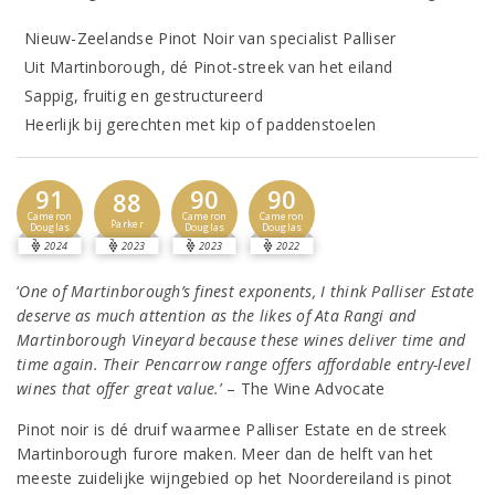
Nieuw-Zeelandse Pinot Noir van specialist Palliser
Uit Martinborough, dé Pinot-streek van het eiland
Sappig, fruitig en gestructureerd
Heerlijk bij gerechten met kip of paddenstoelen
91
90
90
88
Cameron
Cameron
Cameron
Parker
Douglas
Douglas
Douglas
2024
2023
2023
2022
‘
One of Martinborough’s finest exponents, I think Palliser Estate
deserve as much attention as the likes of Ata Rangi and
Martinborough Vineyard because these wines deliver time and
time again. Their Pencarrow range offers affordable entry-level
wines that offer great value.
’ – The Wine Advocate
Pinot noir is dé druif waarmee Palliser Estate en de streek
Martinborough furore maken. Meer dan de helft van het
meeste zuidelijke wijngebied op het Noordereiland is pinot