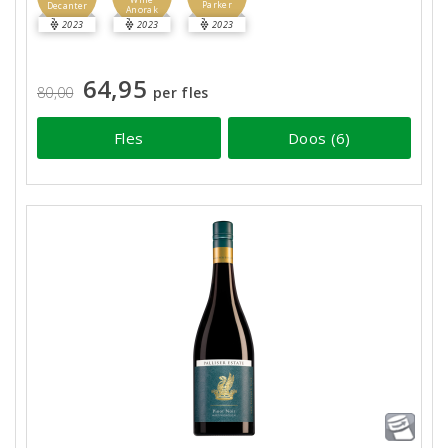
Parker
Decanter
Anorak
2023
2023
2023
64,95
80,00
per fles
Fles
Doos (6)