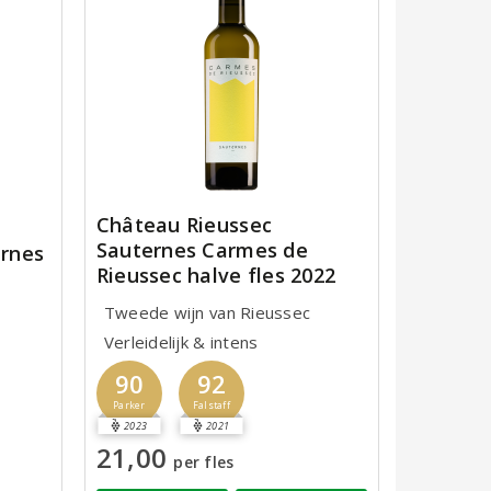
Château Rieussec
Sauternes Carmes de
rnes
Rieussec halve fles 2022
Tweede wijn van Rieussec
Verleidelijk & intens
90
92
Parker
Falstaff
2023
2021
21,00
per fles