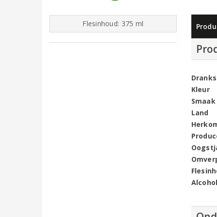
Flesinhoud: 375 ml
Produ
Pro
Dranks
Kleur
Smaak
Land
Herko
Produc
Oogstj
Omver
Flesin
Alcoho
Ond