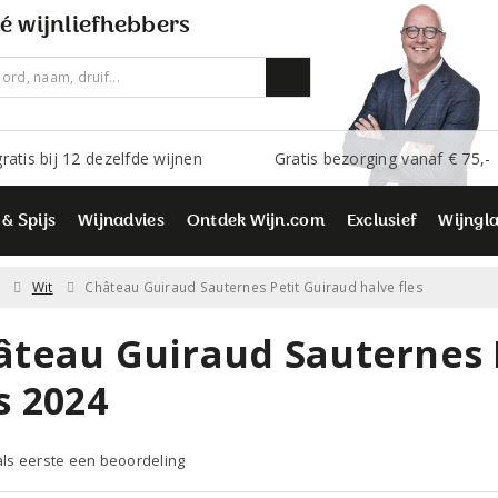
é wijnliefhebbers
ratis bij 12 dezelfde wijnen
Gratis bezorging vanaf € 75,-
 & Spijs
Wijnadvies
Ontdek Wijn.com
Exclusief
Wijngl
Wit
Château Guiraud Sauternes Petit Guiraud halve fles
âteau Guiraud Sauternes 
s 2024
 als eerste een beoordeling