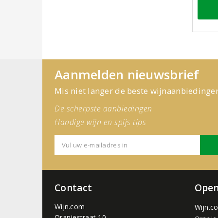
Aanmelden nieuwsbrief
Mis niet langer de beste wijnaanbiedinge
De scherpste aanbiedingen
Handige wijn en spijs tips
Contact
Open
Wijn.com
Wijn.c
Oranjestraat 10