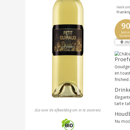
Herkom
Frankri
9
Jame
Suckli
202
Proef
Goudgel
en toas
frishei
Drinke
Elegante
tarte t
(Ga over de afbeelding om in te zoomen)
Houdb
Nu mooi