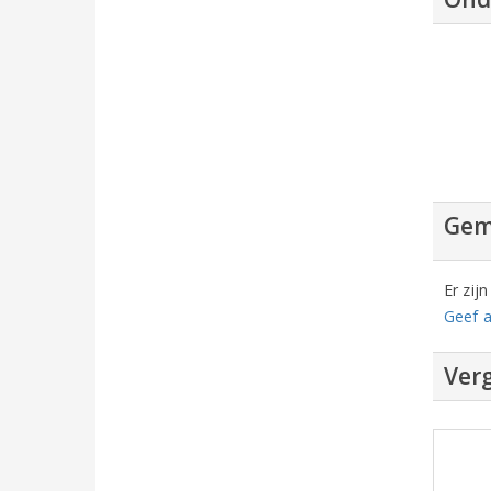
Gem
Er zij
Geef a
Verg