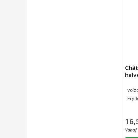
Chât
halv
Volz
Erg l
16,
Vanaf 