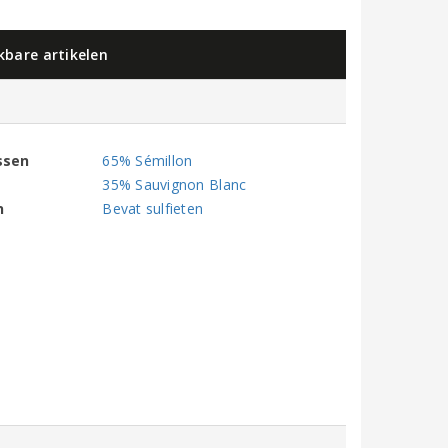
jkbare artikelen
ssen
65% Sémillon
35% Sauvignon Blanc
n
Bevat sulfieten