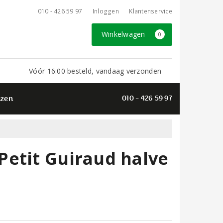
010 - 426 59 97
Inloggen
Klantenservice
Winkelwagen
0
Vóór 16:00 besteld, vandaag verzonden
azen
010 - 426 59 97
Petit Guiraud halve