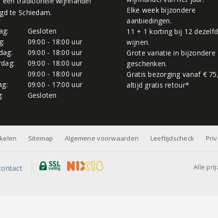
, een traditionele wijnhandel
Elke week bijzondere
igd te Schiedam.
aanbiedingen.
ag:
Gesloten
11 + 1 korting bij 12 dezelf
g:
09:00 - 18:00 uur
wijnen.
dag:
09:00 - 18:00 uur
Grote variatie in bijzondere
dag:
09:00 - 18:00 uur
geschenken.
:
09:00 - 18:00 uur
Gratis bezorging vanaf € 75
ag:
09:00 - 17:00 uur
altijd gratis retour*
:
Gesloten
nkelen
Sitemap
Algemene voorwaarden
Leeftijdscheck
Pri
Alle pri