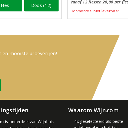
Vanaf 12 flessen 26,86 per fle
Fles
Doos (12)
Momenteel niet leverbaar
n en mooiste proeverijen!
ingstijden
Waarom Wijn.com
4x geselecteerd als beste
om is onderdeel van
Wijnhuis
wijnhandel van het jaar.