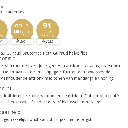
st
jk - Sauternes
0
91
GOUD
Millésime
s
James
Bio
ng
Suckling
4
2024
2023
notitie
e wijn met een verfijnde geur van abrikoos, ananas, marsepein
t. De smaak is zoet met rijp geel fruit en een opwekkende
d. Aanhoudende afdronk met tonen van mandarijn en honing.
n bij
, fruit-intense zoete wijn om zo te drinken. Ook mooi bij paté,
atin, cheesecake, fruitdesserts of blauwschimmelkazen.
aarheid
; gemakkelijk houdbaar tot 10 jaar na de oogst.