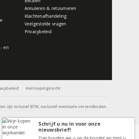
Betalen
Annuleren & retourneren
Klachtenafhandeling
de
Veelgestelde vragen
Privacybeleid
,- en
vacybeleid
Herroepingsrecht
jzen zijn inclusief BTW, exclusief eventuele verzendkosten.
Schrijf u nu in voor onze
nieuwsbrief!
Dan houden we u op de hoogte en mist u