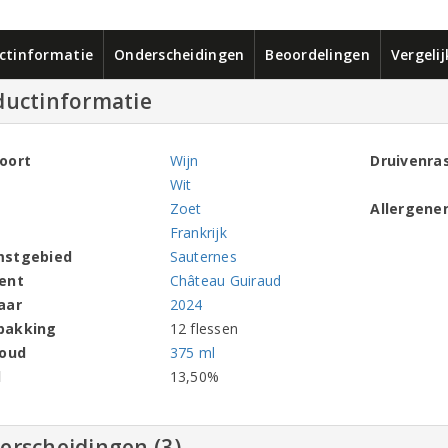
ctinformatie
Onderscheidingen
Beoordelingen
Vergeli
ductinformatie
oort
Wijn
Druivenra
Wit
Zoet
Allergene
Frankrijk
mstgebied
Sauternes
ent
Château Guiraud
aar
2024
pakking
12 flessen
houd
375 ml
l
13,50%
erscheidingen (3)