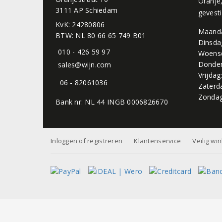
Oranje
3111 AP Schiedam
gevest
KvK: 24280806
Maand
BTW: NL 80 66 65 749 B01
Dinsda
010 - 426 59 97
Woens
Donder
sales@wijn.com
Vrijdag
06 - 82061036
Zaterd
Zondag
Bank nr: NL 44 INGB 0006826670
Inloggen of registreren
Klantenservice
Veilig wi