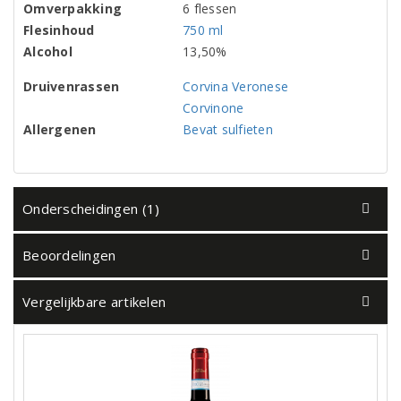
Omverpakking
6 flessen
Flesinhoud
750 ml
Alcohol
13,50%
Druivenrassen
Corvina Veronese
Corvinone
Allergenen
Bevat sulfieten
Onderscheidingen (1)
Beoordelingen
Vergelijkbare artikelen