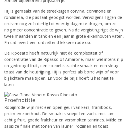
zónder bijbehorend prijskaartje.
Hij is gemaakt van de streekeigen corvina, corvinone en
rondinella, die pas laat geoogst worden. Vervolgens liggen de
druiven nog zo’n dertig tot veertig dagen te drogen, om ze
nog meer concentratie te geven. Na de vergisting rijpt de wijn
twee maanden in tank en een jaar in grote eikenhouten vaten.
En dat levert een ontzettend lekkere rode op.
De Riposato heeft natuurlijk niet de complexiteit of
concentratie van de Ripasso of Amarone, maar wel intens rijp
en gedroogd fruit, een soepele, zachte smaak en een vleug
toast van de houtrijping. Hij is perfect als borrelwijn of voor
bij lichtere maaltijden. En voor de prijs hoeft u het niet te
laten.
Proefnotitie
Robijnrode wijn met een open geur van kers, framboos,
pruim en zoethout. De smaak is soepel en zacht met jam-
achtig fruit, goede fraîcheur en versmolten tannines. Milde en
sappige finale met tonen van laurier, rozijnen en toast.