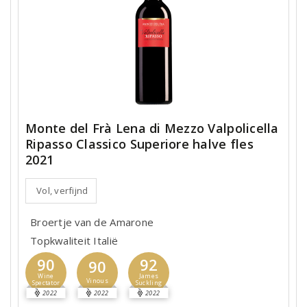
Monte del Frà Lena di Mezzo Valpolicella
Ripasso Classico Superiore halve fles
2021
Vol, verfijnd
Broertje van de Amarone
Topkwaliteit Italië
90
92
90
Wine
James
Vinous
Spectator
Suckling
2022
2022
2022