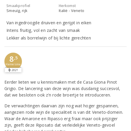
Smaakprofiel
Herkomst
Smeuïg, rijk
Italië - Veneto
Van ingedroogde druiven en gerijpt in eiken
Intens fruitig, vol en zacht van smaak
Lekker als borrelwijn of bij lichte gerechten
8
,5
Hamersma
2021
Eerder lieten we u kennismaken met de Casa Giona Pinot
Grigio. De lancering van deze wijn was dusdanig succesvol,
dat we besloten ook z’n rode broertje te introduceren.
De verwachtingen daarvan zijn nog wat hoger gespannen,
aangezien rode wijn de specialiteit is van dit Veneto-domein.
Waar de Amarone en Ripasso erg fraai maar ook prijziger
zijn, geeft deze Riposato dat verleidelijke Veneto-gevoel