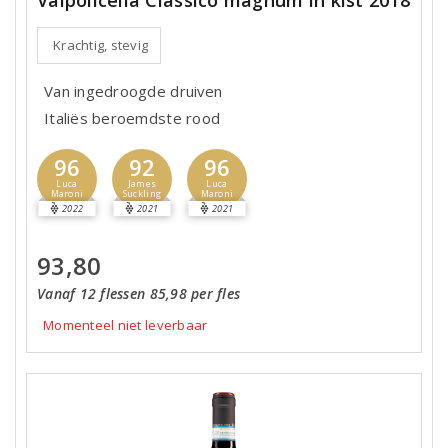
Valpolicella Classico magnum in kist 2018
Krachtig, stevig
Van ingedroogde druiven
Italiës beroemdste rood
96
92
96
Luca
James
Luca
Maroni
Suckling
Maroni
2022
2021
2021
93,80
Vanaf 12 flessen 85,98 per fles
Momenteel niet leverbaar