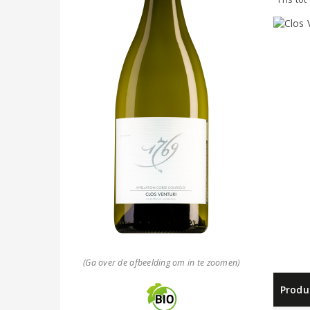
(Ga over de afbeelding om in te zoomen)
Produ