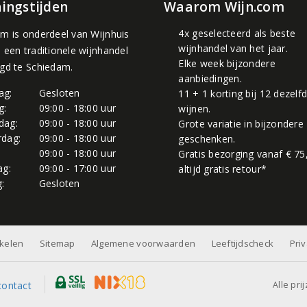
ingstijden
Waarom Wijn.com
4x geselecteerd als beste
om is onderdeel van
Wijnhuis
wijnhandel van het jaar.
, een traditionele wijnhandel
Elke week bijzondere
igd te Schiedam.
aanbiedingen.
ag:
Gesloten
11 + 1 korting bij 12 dezelf
g:
09:00 - 18:00 uur
wijnen.
dag:
09:00 - 18:00 uur
Grote variatie in bijzondere
dag:
09:00 - 18:00 uur
geschenken.
:
09:00 - 18:00 uur
Gratis bezorging vanaf € 75
ag:
09:00 - 17:00 uur
altijd gratis retour*
:
Gesloten
nkelen
Sitemap
Algemene voorwaarden
Leeftijdscheck
Pri
Alle pri