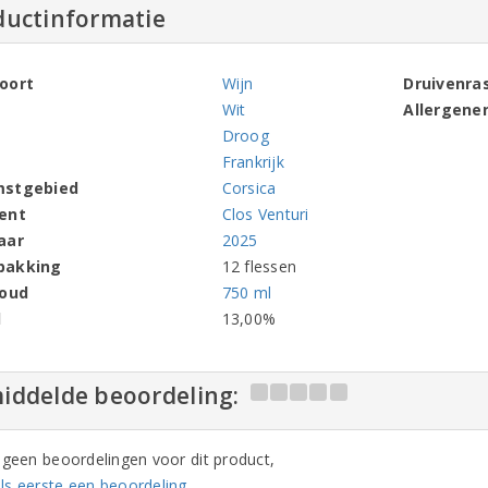
ductinformatie
oort
Wijn
Druivenra
Wit
Allergene
Droog
Frankrijk
mstgebied
Corsica
ent
Clos Venturi
aar
2025
pakking
12 flessen
houd
750 ml
l
13,00%
iddelde beoordeling:
n geen beoordelingen voor dit product,
ls eerste een beoordeling