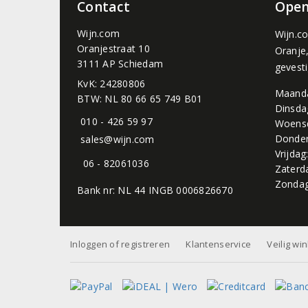
Contact
Open
Wijn.com
Wijn.c
Oranjestraat 10
Oranje
3111 AP Schiedam
gevest
KvK: 24280806
Maand
BTW: NL 80 66 65 749 B01
Dinsda
010 - 426 59 97
Woens
Donder
sales@wijn.com
Vrijdag
06 - 82061036
Zaterd
Zondag
Bank nr: NL 44 INGB 0006826670
Inloggen of registreren
Klantenservice
Veilig wi