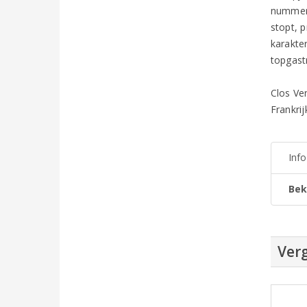
nummer 
stopt, p
karakter
topgast
Clos Ve
Frankri
Inf
Bek
Verg