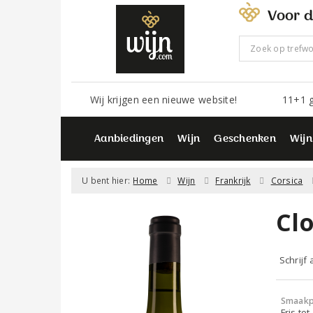
Voor d
Wij krijgen een nieuwe website!
11+1 g
Aanbiedingen
Wijn
Geschenken
Wijn
U bent hier:
Home
Wijn
Frankrijk
Corsica
Cl
Schrijf
Smaakp
Fris tot