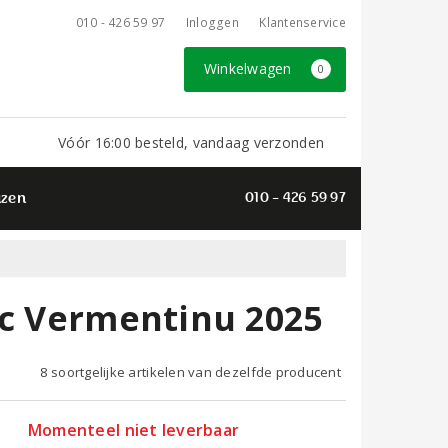
010 - 426 59 97
Inloggen
Klantenservice
Winkelwagen
0
Vóór 16:00 besteld, vandaag verzonden
azen
010 - 426 59 97
nc Vermentinu 2025
8 soortgelijke artikelen van dezelfde producent
Momenteel niet leverbaar