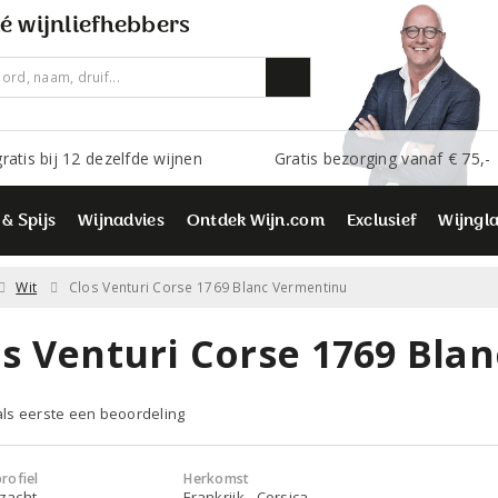
é wijnliefhebbers
ratis bij 12 dezelfde wijnen
Gratis bezorging vanaf € 75,-
 & Spijs
Wijnadvies
Ontdek Wijn.com
Exclusief
Wijngl
Wit
Clos Venturi Corse 1769 Blanc Vermentinu
os Venturi Corse 1769 Bla
 als eerste een beoordeling
rofiel
Herkomst
 zacht
Frankrijk - Corsica