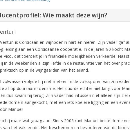
ucentprofiel: Wie maakt deze wijn?
Venturi
enturi is Corsicaan én wijnboer in hart en nieren. Zijn vader gaf a
g leiding aan een Corsicaanse coöperatie. In de jaren ’80 kocht M
 Vico, dat toentertijd in financiële moeilijkheden verkeerde. Naas
ij in de weekenden al zijn liefde in de restauratie van het over pr
praktisch op in de wijngaarden van het eiland.
 volwassen volgde hij niet meteen in de voetsporen van zijn vader. 
de af op duurzaam toerisme. Het duurde echter niet lang voor Manu
 En dus kwam hij terug. Zijn vader had intussen niet alleen zijn zi
ede domein aangekocht, met een iets koelere ligging en een evenee
voor Manuel!
ep hij maar wat graag aan. Sinds 2005 runt Manuel beide domeinen 
s van het vak leerde. Het beschermen en bevorderen van de biodive