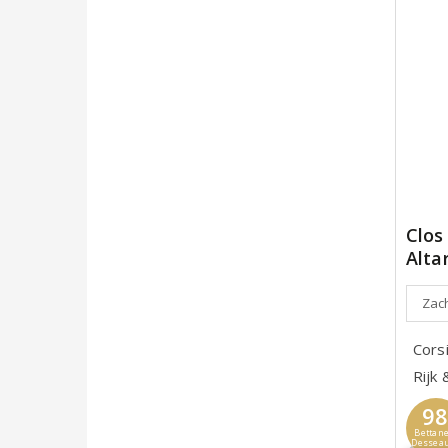
Clos
Alta
Zach
Cors
Rijk
9
Bettane
Dessea