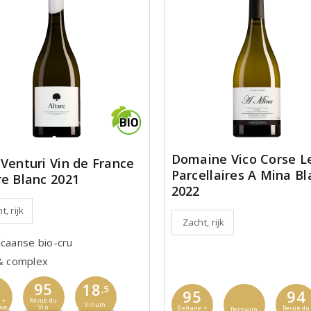
Domaine Vico Corse L
 Venturi Vin de France
Parcellaires A Mina Bl
re Blanc 2021
2022
t, rijk
Zacht, rijk
icaanse bio-cru
 & complex
8
95
18
,5
95
94
 +
Revue du
Vinum
uve
Vin
Bettane +
Revue du
Perswijn