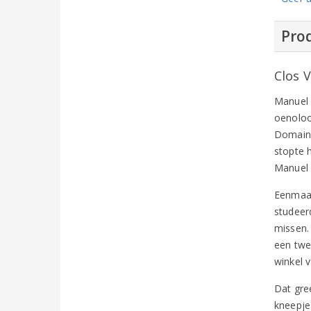
Prod
Clos 
Manuel V
oenoloo
Domaine
stopte h
Manuel 
Eenmaal
studeer
missen.
een twe
winkel 
Dat gre
kneepje