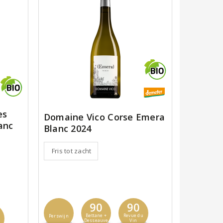
es
Domaine Vico Corse Emera
anc
Blanc 2024
Fris tot zacht
90
90
Bettane +
Revue du
Perswijn
Desseauve
Vin