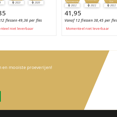
Desseauve
Vin
3
2023
2020
2022
2022
2022
85
41,95
12 flessen 49,36 per fles
Vanaf 12 flessen 38,45 per fle
teel niet leverbaar
Momenteel niet leverbaar
n en mooiste proeverijen!