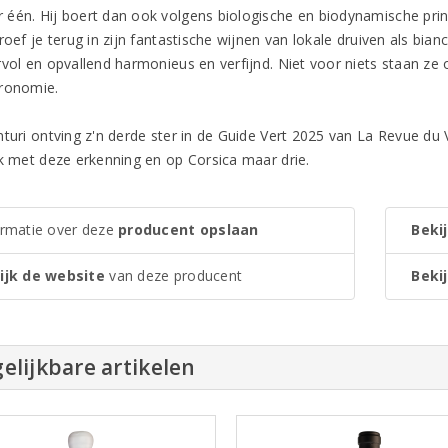
één. Hij boert dan ook volgens biologische en biodynamische princ
roef je terug in zijn fantastische wijnen van lokale druiven als biancu
vol en opvallend harmonieus en verfijnd. Niet voor niets staan ze o
ronomie.
nturi ontving z'n derde ster in de Guide Vert 2025 van La Revue du 
jk met deze erkenning en op Corsica maar drie.
ormatie over deze
producent opslaan
Bekij
ijk de website
van deze producent
Bekij
elijkbare artikelen