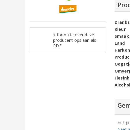
Pro
Dranks
Kleur
Informatie over deze
Smaak
producent opslaan als
Land
PDF
Herko
Produc
Oogstj
Omver
Flesin
Alcoho
Gem
Er zij
Geef a