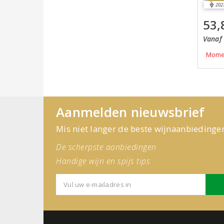
202
53,
Vanaf 
Momen
Aanmelden nieuwsbrief
Mis niet langer de beste wijnaanbiedinge
De scherpste aanbiedingen
Handige wijn en spijs tips