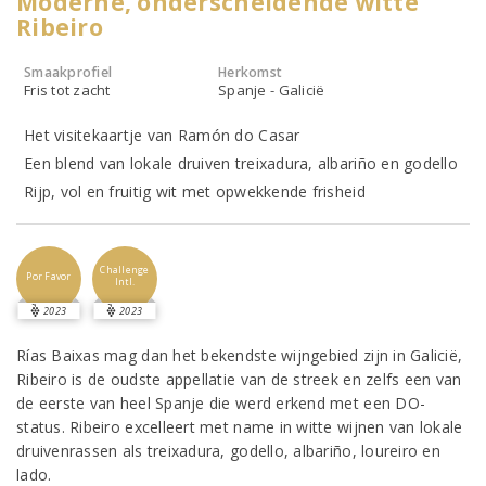
Moderne, onderscheidende witte
Ribeiro
Smaakprofiel
Herkomst
Fris tot zacht
Spanje - Galicië
Het visitekaartje van Ramón do Casar
Een blend van lokale druiven treixadura, albariño en godello
Rijp, vol en fruitig wit met opwekkende frisheid
Challenge
Por Favor
Intl.
2023
2023
Rías Baixas mag dan het bekendste wijngebied zijn in Galicië,
Ribeiro is de oudste appellatie van de streek en zelfs een van
de eerste van heel Spanje die werd erkend met een DO-
status. Ribeiro excelleert met name in witte wijnen van lokale
druivenrassen als treixadura, godello, albariño, loureiro en
lado.