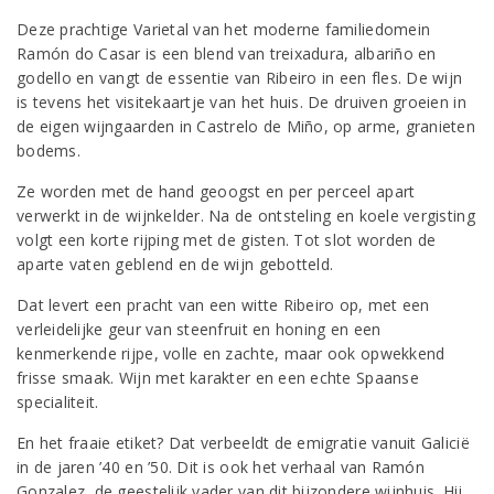
Deze prachtige Varietal van het moderne familiedomein
Ramón do Casar is een blend van treixadura, albariño en
godello en vangt de essentie van Ribeiro in een fles. De wijn
is tevens het visitekaartje van het huis. De druiven groeien in
de eigen wijngaarden in Castrelo de Miño, op arme, granieten
bodems.
Ze worden met de hand geoogst en per perceel apart
verwerkt in de wijnkelder. Na de ontsteling en koele vergisting
volgt een korte rijping met de gisten. Tot slot worden de
aparte vaten geblend en de wijn gebotteld.
Dat levert een pracht van een witte Ribeiro op, met een
verleidelijke geur van steenfruit en honing en een
kenmerkende rijpe, volle en zachte, maar ook opwekkend
frisse smaak. Wijn met karakter en een echte Spaanse
specialiteit.
En het fraaie etiket? Dat verbeeldt de emigratie vanuit Galicië
in de jaren ’40 en ’50. Dit is ook het verhaal van Ramón
Gonzalez, de geestelijk vader van dit bijzondere wijnhuis. Hij