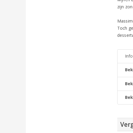
zijn zo
Massimo
Toch ge
dessert
Inf
Bek
Bek
Bek
Verg