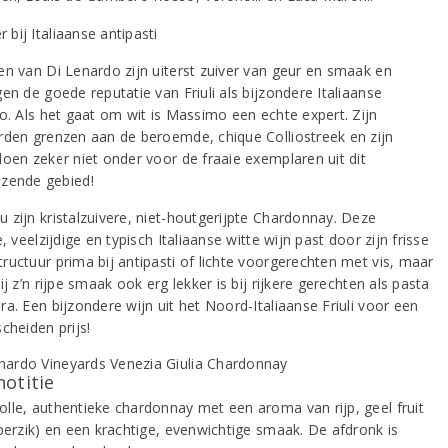
en van Di Lenardo zijn uiterst zuiver van geur en smaak en
en de goede reputatie van Friuli als bijzondere Italiaanse
io. Als het gaat om wit is Massimo een echte expert. Zijn
rden grenzen aan de beroemde, chique Colliostreek en zijn
doen zeker niet onder voor de fraaie exemplaren uit dit
zende gebied!
 zijn kristalzuivere, niet-houtgerijpte Chardonnay. Deze
e, veelzijdige en typisch Italiaanse witte wijn past door zijn frisse
ructuur prima bij antipasti of lichte voorgerechten met vis, maar
ij z’n rijpe smaak ook erg lekker is bij rijkere gerechten als pasta
a. Een bijzondere wijn uit het Noord-Italiaanse Friuli voor een
cheiden prijs!
notitie
lle, authentieke chardonnay met een aroma van rijp, geel fruit
 perzik) en een krachtige, evenwichtige smaak. De afdronk is