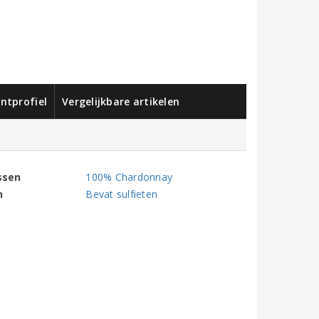
ntprofiel
Vergelijkbare artikelen
ssen
100% Chardonnay
n
Bevat sulfieten