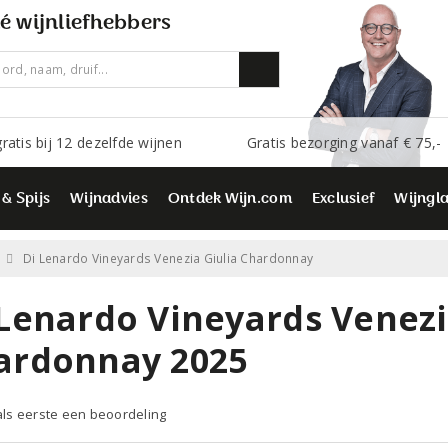
é wijnliefhebbers
ratis bij 12 dezelfde wijnen
Gratis bezorging vanaf € 75,-
 & Spijs
Wijnadvies
Ontdek Wijn.com
Exclusief
Wijngl
Di Lenardo Vineyards Venezia Giulia Chardonnay
 Lenardo Vineyards Venezi
ardonnay 2025
 als eerste een beoordeling