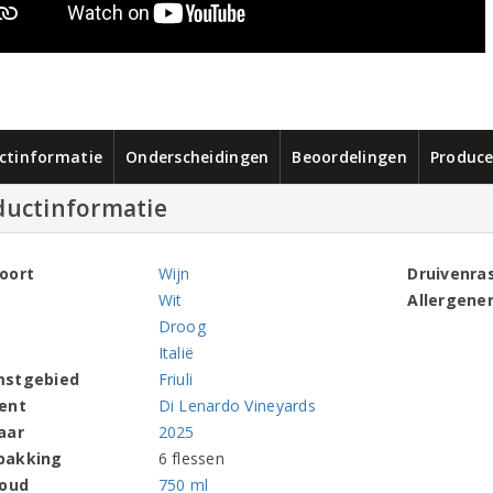
ctinformatie
Onderscheidingen
Beoordelingen
Produce
ductinformatie
oort
Wijn
Druivenra
Wit
Allergene
Droog
Italië
mstgebied
Friuli
ent
Di Lenardo Vineyards
aar
2025
pakking
6 flessen
houd
750 ml