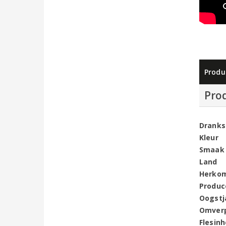
Produ
Pro
Dranks
Kleur
Smaak
Land
Herko
Produc
Oogstj
Omver
Flesin