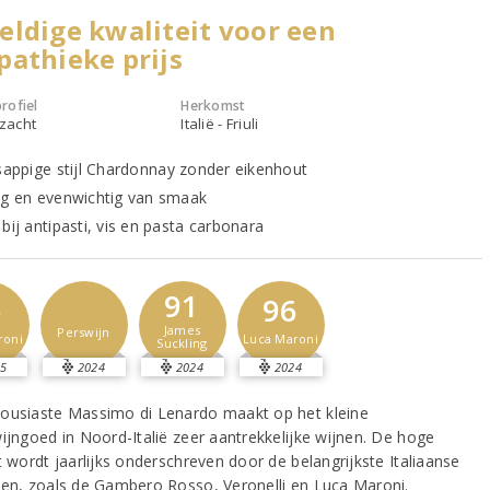
ldige kwaliteit voor een
athieke prijs
rofiel
Herkomst
 zacht
Italië - Friuli
 sappige stijl Chardonnay zonder eikenhout
ig en evenwichtig van smaak
bij antipasti, vis en pasta carbonara
91
6
96
James
Perswijn
roni
Luca Maroni
Suckling
5
2024
2024
2024
ousiaste Massimo di Lenardo maakt op het kleine
wijngoed in Noord-Italië zeer aantrekkelijke wijnen. De hoge
t wordt jaarlijks onderschreven door de belangrijkste Italiaanse
sen, zoals de Gambero Rosso, Veronelli en Luca Maroni.