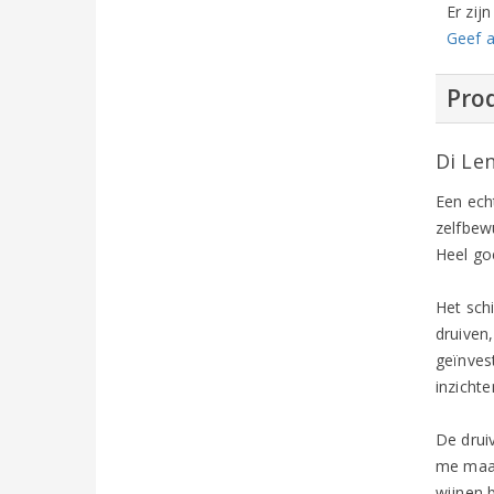
Er zij
Geef a
Prod
Di Le
Een ech
zelfbewu
Heel go
Het schi
druiven
geïnves
inzichte
De drui
me maar
wijnen b