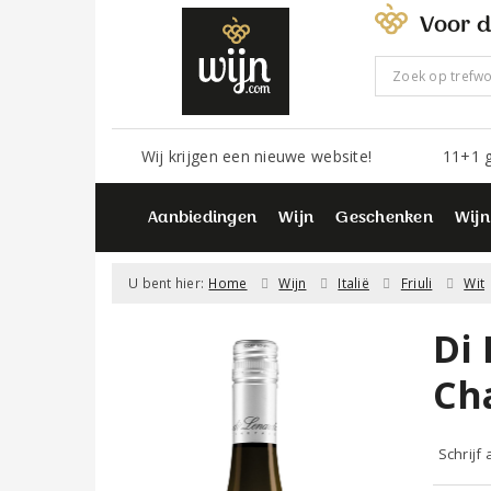
Voor d
Wij krijgen een nieuwe website!
11+1 g
Aanbiedingen
Wijn
Geschenken
Wijn
U bent hier:
Home
Wijn
Italië
Friuli
Wit
Di
Ch
Schrijf