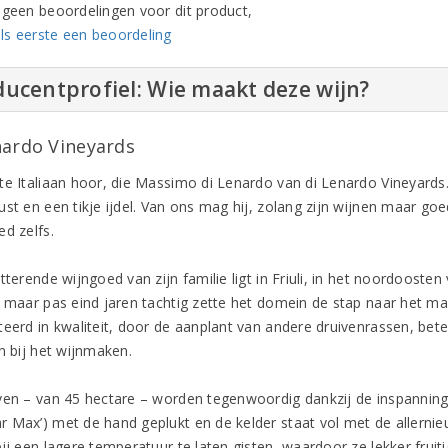
n geen beoordelingen voor dit product,
ls eerste een beoordeling
ucentprofiel: Wie maakt deze wijn?
nardo Vineyards
te Italiaan hoor, die Massimo di Lenardo van di Lenardo Vineyards. 
st en een tikje ijdel. Van ons mag hij, zolang zijn wijnen maar goed 
ed zelfs.
tterende wijngoed van zijn familie ligt in Friuli, in het noordoosten
, maar pas eind jaren tachtig zette het domein de stap naar het ma
teerd in kwaliteit, door de aanplant van andere druivenrassen, be
n bij het wijnmaken.
ven – van 45 hectare – worden tegenwoordig dankzij de inspannin
 Max’) met de hand geplukt en de kelder staat vol met de allernie
ij een lagere temperatuur te laten gisten, waardoor ze lekker fruit