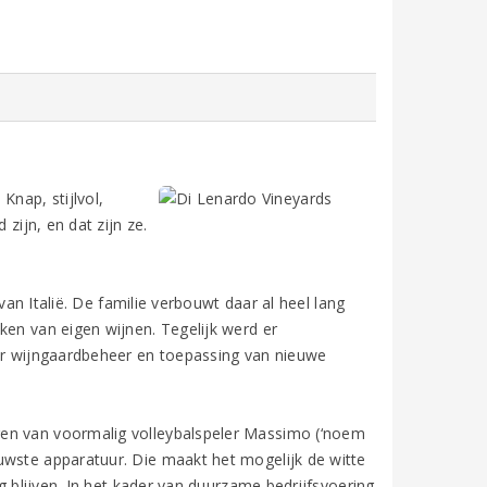
Knap, stijlvol,
zijn, en dat zijn ze.
 van Italië. De familie verbouwt daar al heel lang
ken van eigen wijnen. Tegelijk werd er
ter wijngaardbeheer en toepassing van nieuwe
gen van voormalig volleybalspeler Massimo (‘noem
uwste apparatuur. Die maakt het mogelijk de witte
ig blijven. In het kader van duurzame bedrijfsvoering