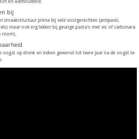
sch en aanhoudend.
n bij
jn smaakstructuur prima bij vele voorgerechten (antipasti,
tels) maar ook erg lekker bij geurige pasta's met vis of carbonara
n room).
aarheid
e oogst op dronk en indien gewenst tot twee jaar na de oogst te
.