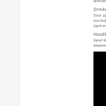
aromati
Drinke
Door zi
visscho
(spek e
Houdb
Vanaf d
bewaren