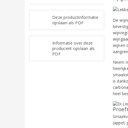
Deze productinformatie
De wijn
opslaan als PDF
bevestig
wijnreg
wijngaa
Informatie over deze
wijnen 
producent opslaan als
aangren
PDF
Neem nu
heerlijk
smaakst
is dankz
carbonar
heel bes
Proef
Smaakvo
(appel,