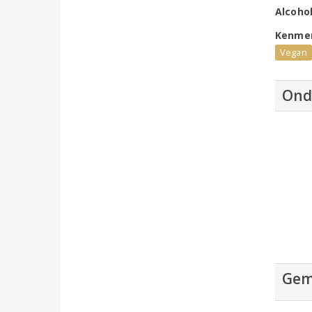
Alcoho
Kenme
Vegan
Ond
Gem