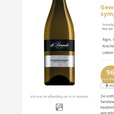
Gewe
symp
Smaakp
Fris tot
Rijpe,
Kracht
Lekker 
9
Luca Ma
202
De enth
(Ga over de afbeelding om in te zoomen)
familie
kwalitei
wijngid