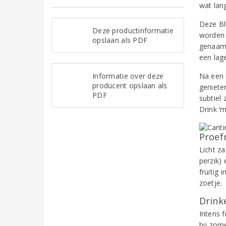
wat lang
Deze Bl
Deze productinformatie
worden 
opslaan als PDF
genaamd)
een lag
Informatie over deze
Na een 
producent opslaan als
genieten
PDF
subtiel
Drink ‘m
Proef
Licht z
perzik)
fruitig 
zoetje.
Drinke
Intens f
bij zome