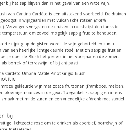
er bij het sap blijven dan in het geval van een witte wijn.
ush van Cantina Cardèto is een uitstekend voorbeeld! De druiven
geoogst in wijngaarden met vulkanische rotsen (
matili
. Vervolgens vergisten de druiven in roestvrijstalen tanks bij
e temperatuur, om zoveel mogelijk sappig fruit te behouden.
korte rijping op de gisten wordt de wijn gebotteld en kunt u
 van een heerlijke lichtgekleurde rosé. Met z’n sappige fruit en
 zoetje doet de Blush het perfect in het voorjaar en de zomer.
 als borrel- of terraswijn, of bij antipasti.
notitie
almroze gekleurde wijn met zoete fruittonen (framboos, meloen,
 en bloemige nuances in de geur. Toegankelijk, sappig en intens
in smaak met milde zuren en een vriendelijke afdronk met subtiel
n bij
ruitige, lichtzoete rosé om te drinken als aperitief, borrelwijn of
rse fruitsalades.