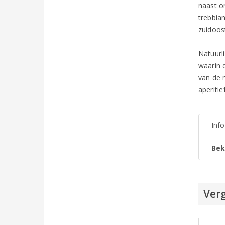
naast o
trebbia
zuidoos
Natuurl
waarin 
van de m
aperiti
Inf
Bek
Verg