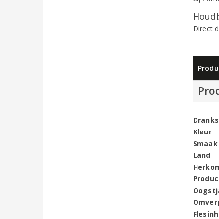
Houdb
Direct 
Produ
Pro
Dranks
Kleur
Smaak
Land
Herko
Produc
Oogstj
Omver
Flesin