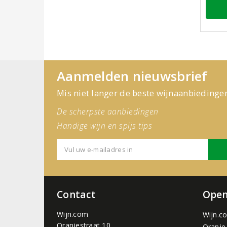
Aanmelden nieuwsbrief
Mis niet langer de beste wijnaanbiedinge
De scherpste aanbiedingen
Handige wijn en spijs tips
Contact
Open
Wijn.com
Wijn.c
Oranjestraat 10
Oranje