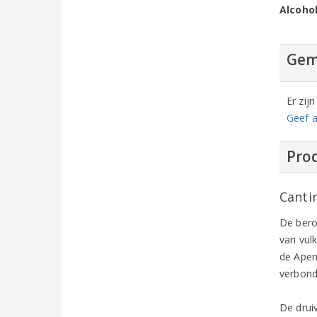
Alcoho
Gem
Er zij
Geef a
Prod
Canti
De bero
van vul
de Apen
verbond
De drui