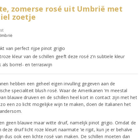
te, zomerse rosé uit Umbrië met
iel zoetje
st
 Umbrië
t van perfect rijpe pinot grigio
troze kleur van de schillen geeft deze rosé z’n subtiele kleur
k als borrel- en terraswijn
ianen hebben een geheel eigen invulling gegeven aan de
nische specialiteit blush rosé. Waar de Amerikanen ‘m meestal
an blauwe druiven en de schillen heel kort in contact zijn met het
zo een zo licht mogelijke wijn te maken, doen de Italianen het
 andersom.
n geen blauwe maar witte druif, namelijk pinot grigio. Omdat de
n deze druif licht roze kleurt naarmate ‘ie rijpt, kun je er behalve
ijn dus ook een lichte rosé van maken. De schillen moeten dan