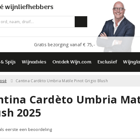
é wijnliefhebbers
Gratis bezorging vanaf € 75,-
 & Spijs
Wijnadvies
Ontdek Wijn.com
Exclusief
Wijngl
osé
Cantina Cardèto Umbria Matile Pinot Grigio Blush
ntina Cardèto Umbria Mati
ush 2025
 als eerste een beoordeling