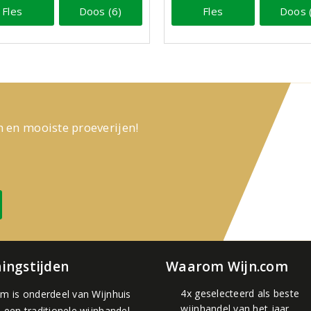
Fles
Doos (6)
Fles
Doos 
n en mooiste proeverijen!
ingstijden
Waarom Wijn.com
4x geselecteerd als beste
om is onderdeel van
Wijnhuis
wijnhandel van het jaar.
, een traditionele wijnhandel