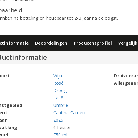
aarheid
drinken na botteling en houdbaar tot 2-3 jaar na de oogst.
ctinformatie
Beoordelingen
Producentprofiel
Vergelij
ductinformatie
oort
Wijn
Druivenra
Rosé
Allergene
Droog
Italië
mstgebied
Umbrië
ent
Cantina Cardèto
aar
2025
pakking
6 flessen
houd
750 ml