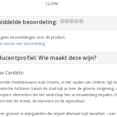
l
12,50%
iddelde beoordeling:
n geen beoordelingen voor dit product,
ls eerste een beoordeling
ucentprofiel: Wie maakt deze wijn?
na Cardèto
emde middeleeuwse stad Orvieto, in het zuiden van Umbrië, ligt b
kanische tufsteen. Vanuit de stad kijk je over de groene omgeving,
nijnen: elementen die het landschap hier al eeuwenlang bepalen. 
en met de streek, de inwoners en de wijncultuur.
ven groeien in wijngaarden die vrijwel allemaal
tufa
bevatten – een v