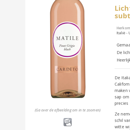
Lich
subt
Herkom
Italië -
Gemaak
De lich
Heerlij
De Ital
Califor
maken v
sap om 
precies
(Ga over de afbeelding om in te zoomen)
Ze neme
schil va
witte w