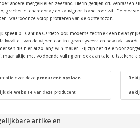
nder andere mergelklei en zeezand. Hierin gedijen druivenrassen a
no, grechetto, chardonnay en sauvignon blanc voor wit. De meeste
ten, waardoor ze volop profiteren van de ochtendzon.
ijk speelt bij Cantina Cardèto ook moderne techniek een belangrijke
de kwaliteit van de wijnen continu geanalyseerd en bewaakt wordt.
ensen die hier al zo lang wijn maken. Zij zijn het die ervoor zorgen d
ef, maar altijd met voldoende vulling om ook aan tafel uitstekend d
ormatie over deze
producent opslaan
Bekij
ijk de website
van deze producent
Bekij
elijkbare artikelen