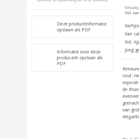
Smaakp
Vol, ver
Deze productinformatie
Verfij
opslaan als PDF
Van ca
Vol, ri
Jong ge
Informatie over deze
producent opslaan als
PDF
Rimaure
rosé. H
expositi
de drui
eveneen
grenach
van gro
elegante