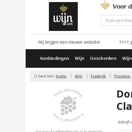
Voor d
Wij krijgen een nieuwe website!
11+1 g
Aanbiedingen
Wijn
Geschenken
Wijn
U bent hier:
Home
Wijn
Frankrijk
Provence
Do
Cl
Schrijf
(Ga over de afbeelding om in te zoomen)