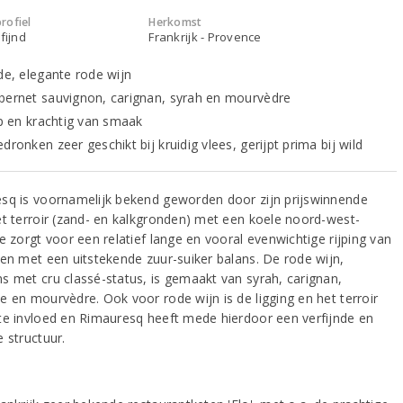
rofiel
Herkomst
fijnd
Frankrijk - Provence
nde, elegante rode wijn
bernet sauvignon, carignan, syrah en mourvèdre
jp en krachtig van smaak
dronken zeer geschikt bij kruidig vlees, gerijpt prima bij wild
sq is voornamelijk bekend geworden door zijn prijswinnende
et terroir (zand- en kalkgronden) met een koele noord-west-
e zorgt voor een relatief lange en vooral evenwichtige rijping van
ven met een uitstekende zuur-suiker balans. De rode wijn,
s met cru classé-status, is gemaakt van syrah, carignan,
e en mourvèdre. Ook voor rode wijn is de ligging en het terroir
te invloed en Rimauresq heeft mede hierdoor een verfijnde en
 structuur.