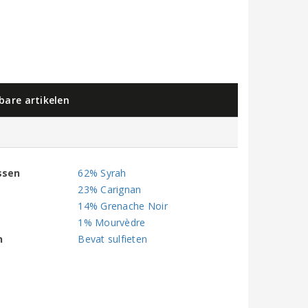
kbare artikelen
ssen
62% Syrah
23% Carignan
14% Grenache Noir
1% Mourvèdre
n
Bevat sulfieten