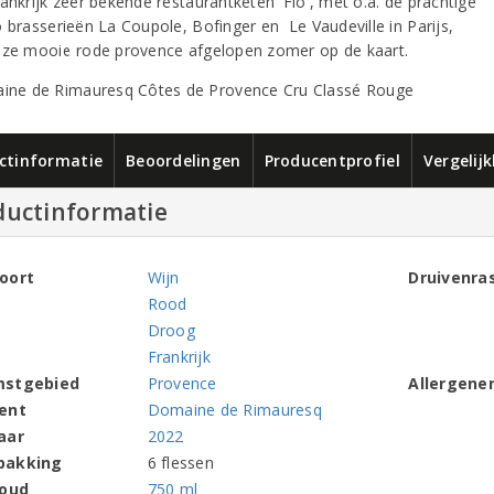
ankrijk zeer bekende restaurantketen 'Flo', met o.a. de prachtige
o brasserieën La Coupole, Bofinger en Le Vaudeville in Parijs,
eze mooie rode provence afgelopen zomer op de kaart.
ctinformatie
Beoordelingen
Producentprofiel
Vergelij
ductinformatie
oort
Wijn
Druivenra
Rood
Droog
Frankrijk
mstgebied
Provence
Allergene
ent
Domaine de Rimauresq
aar
2022
pakking
6 flessen
houd
750 ml