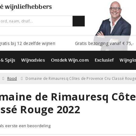
é wijnliefhebbers
ratis bij 12 dezelfde wijnen
Gratis bezorging vanaf € 75,-
 & Spijs
Wijnadvies
Ontdek Wijn.com
Exclusief
Wijngl
Rood
Domaine de Rimauresq Côtes de Provence Cru Classé Roug
maine de Rimauresq Côte
assé Rouge 2022
 als eerste een beoordeling