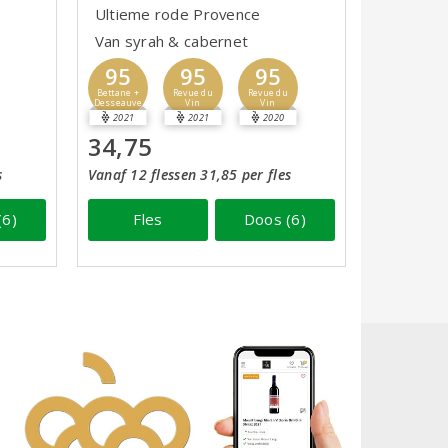
Ultieme rode Provence
Van syrah & cabernet
95
95
95
Bettane +
Revue du
Revue du
Desseauve
Vin
Vin
2021
2021
2020
34,75
s
Vanaf 12 flessen 31,85 per fles
(6)
Fles
Doos (6)