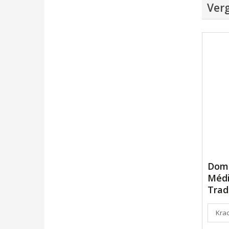
Verg
Dom
Médi
Trad
Krac