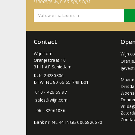
Handige wijn en spijs tips
Contact
Open
Wijn.com
Wijn.c
Oranjestraat 10
Oranje
3111 AP Schiedam
gevest
KvK: 24280806
Maand
BTW: NL 80 66 65 749 B01
Dinsda
010 - 426 59 97
Woens
Donder
sales@wijn.com
Vrijdag
06 - 82061036
Zaterd
Zondag
Bank nr: NL 44 INGB 0006826670