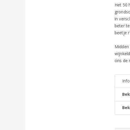
Het 50 
grondso
in vers
beter t
beetje r
Midden 
wijnkel
ons de 
Inf
Bek
Bek