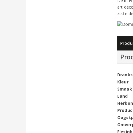
De in Fr
art déc
zette d
Produ
Pro
Dranks
Kleur
Smaak
Land
Herko
Produc
Oogstj
Omver
Flesin