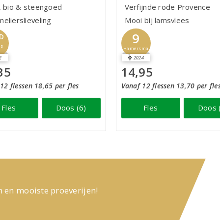
, bio & steengoed
Verfijnde rode Provence
elierslieveling
Mooi bij lamsvlees
9
D
us
Hamersma
2
2024
35
14,95
12 flessen 18,65 per fles
Vanaf 12 flessen 13,70 per fle
Fles
Doos (6)
Fles
Doos 
n en mooiste proeverijen!