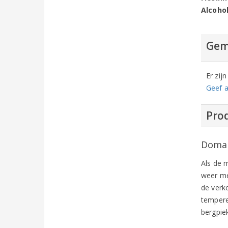
Alcoho
Gem
Er zij
Geef a
Prod
Domai
Als de m
weer me
de verko
tempere
bergpie