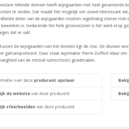
hectare tellende domein heeft wijngaarden met heel gevarieerde bo
orten te vinden. Dat maakt het mogelijk om zowel interessant wit, r
chillende delen van de wijngaarden moeten regelmatig stenen met
e bewerken is. Gedurende het hele groeiseizoen is het werk erop g
egen dat er valt.
tussen de wijngaarden van het domein ligt de
chai
. De druiven wo
der getransporteerd. Daar staat wijnmaker Pierre Duffort klaar om 
narigheid van de mistral ruimschoots goedmaken.
ormatie over deze
producent opslaan
Bekij
ijk de website
van deze producent
Bekij
ijk sfeerbeelden
van deze producent