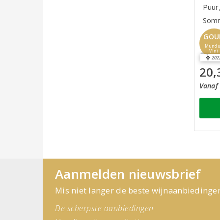
Puur
Somm
GOU
Mund
Vini
202
20,
Vanaf 
Aanmelden nieuwsbrief
Mis niet langer de beste wijnaanbiedinge
De scherpste aanbiedingen