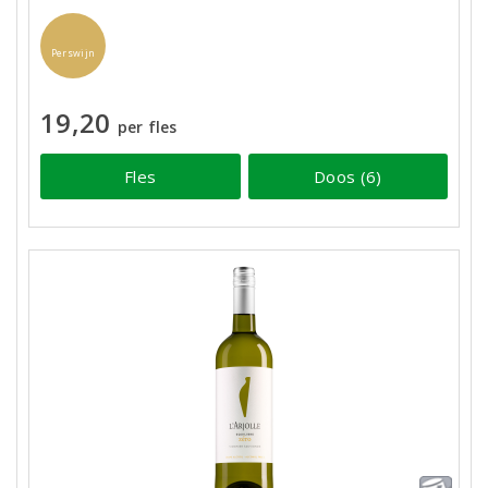
Perswijn
19,20
per fles
Fles
Doos (6)