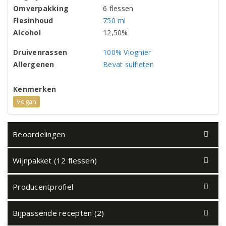
Omverpakking
6 flessen
Flesinhoud
750 ml
Alcohol
12,50%
Druivenrassen
100% Viognier
Allergenen
Bevat sulfieten
Kenmerken
Vegan
Beoordelingen
Wijnpakket (12 flessen)
Producentprofiel
Bijpassende recepten (2)