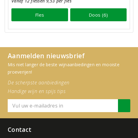
Vanaf 12 flessen 9,53 per fles
Fles
Doos (6)
Aanmelden nieuwsbrief
Mis niet langer de beste wijnaanbiedingen en mooiste
proeverijen!
De scherpste aanbiedingen
Handige wijn en spijs tips
Contact