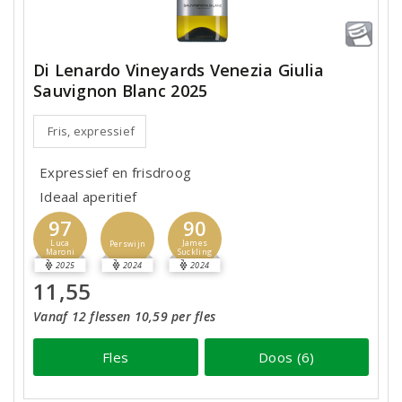
Di Lenardo Vineyards Venezia Giulia
Sauvignon Blanc 2025
Fris, expressief
Expressief en frisdroog
Ideaal aperitief
97
90
Luca
James
Perswijn
Maroni
Suckling
2025
2024
2024
11,55
Vanaf 12 flessen 10,59 per fles
Fles
Doos (6)