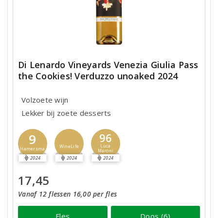
Di Lenardo Vineyards Venezia Giulia Pass
the Cookies! Verduzzo unoaked 2024
Volzoete wijn
Lekker bij zoete desserts
9
96
Luca
WineLife
Hamersma
Maroni
2024
2024
2024
17,45
Vanaf 12 flessen 16,00 per fles
Fles
Doos (6)