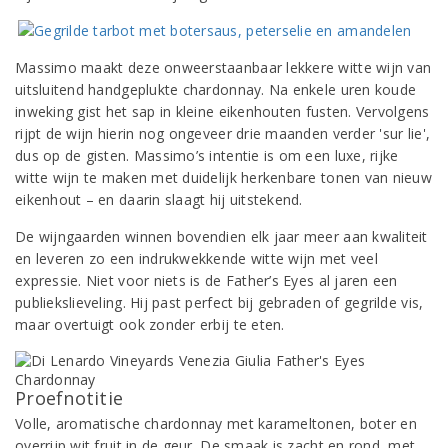
Massimo maakt deze onweerstaanbaar lekkere witte wijn van
uitsluitend handgeplukte chardonnay. Na enkele uren koude
inweking gist het sap in kleine eikenhouten fusten. Vervolgens
rijpt de wijn hierin nog ongeveer drie maanden verder 'sur lie',
dus op de gisten. Massimo’s intentie is om een luxe, rijke
witte wijn te maken met duidelijk herkenbare tonen van nieuw
eikenhout – en daarin slaagt hij uitstekend.
De wijngaarden winnen bovendien elk jaar meer aan kwaliteit
en leveren zo een indrukwekkende witte wijn met veel
expressie. Niet voor niets is de Father’s Eyes al jaren een
publiekslieveling. Hij past perfect bij gebraden of gegrilde vis,
maar overtuigt ook zonder erbij te eten.
Proefnotitie
Volle, aromatische chardonnay met karameltonen, boter en
overrijp wit fruit in de geur. De smaak is zacht en rond, met