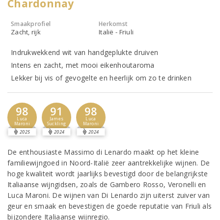
Chardonnay
Smaakprofiel
Herkomst
Zacht, rijk
Italië - Friuli
Indrukwekkend wit van handgeplukte druiven
Intens en zacht, met mooi eikenhoutaroma
Lekker bij vis of gevogelte en heerlijk om zo te drinken
98
91
98
Luca
James
Luca
Maroni
Suckling
Maroni
2025
2024
2024
De enthousiaste Massimo di Lenardo maakt op het kleine
familiewijngoed in Noord-Italië zeer aantrekkelijke wijnen. De
hoge kwaliteit wordt jaarlijks bevestigd door de belangrijkste
Italiaanse wijngidsen, zoals de Gambero Rosso, Veronelli en
Luca Maroni. De wijnen van Di Lenardo zijn uiterst zuiver van
geur en smaak en bevestigen de goede reputatie van Friuli als
bijzondere Italiaanse wijnregio.