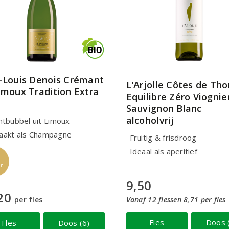
-Louis Denois Crémant
L'Arjolle Côtes de Th
imoux Tradition Extra
Equilibre Zéro Viognie
Sauvignon Blanc
alcoholvrij
htbubbel uit Limoux
akt als Champagne
Fruitig & frisdroog
Ideaal als aperitief
jn
9,50
20
Vanaf 12 flessen 8,71 per fles
per fles
Fles
Doos 
Fles
Doos (6)