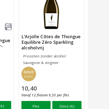
L'Arjolle Côtes de Thongue
ongue
Equilibre Zéro Sparkling
r-
alcoholvrij
Proosten zonder alcohol
Sauvignon & viognier
GOUD
Vinalies
10,40
Vanaf 12 flessen 9,53 per fles
(6)
Fles
Doos (6)