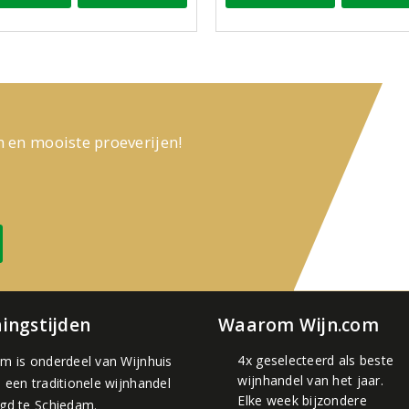
n en mooiste proeverijen!
ingstijden
Waarom Wijn.com
4x geselecteerd als beste
om is onderdeel van
Wijnhuis
wijnhandel van het jaar.
, een traditionele wijnhandel
Elke week bijzondere
igd te Schiedam.