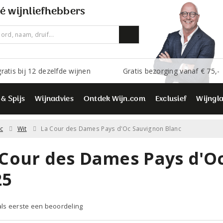
é wijnliefhebbers
ratis bij 12 dezelfde wijnen
Gratis bezorging vanaf € 75,-
 & Spijs
Wijnadvies
Ontdek Wijn.com
Exclusief
Wijngl
c
Wit
La Cour des Dames Pays d'Oc Sauvignon Blanc
 Cour des Dames Pays d'O
25
 als eerste een beoordeling