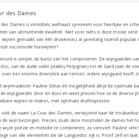
ur des Dames
 des Dames is inmiddels welhaast synoniem voor heerlijke en sche
jnen van uitmuntende kwaliteit. Niet voor niets is deze mooie seri
l wijnen gemaakt van één druivenras) al jarenlang razend populair
deze succesvolle huiswijnen?
woord is simpel: de kunst van het componeren. De wijngaarden va
doc, van de Aude-vallei (vlakbij Perpignan) tot de Gard (aan de v
t over een enorme diversiteit aan terroirs: iedere wijngaard heeft 
t wijnmaakster Pauline Delas de mogelijkheid altijd de optimale bala
 de wijngaarden door en door en weet precies hoe ze de diverse p
nkbare wijnen te maken, met optimale druifexpressie.
 ook de naam La Cour des Dames, verwijzend naar de troubadours 
en de wijn bezongen. Precies zoals deze minstrelen de dames het hof
le wijze poëzie en melodie te combineren, zo verovert Pauline vel
ge van alle elementen die de Languedoc rijk is. Proef zelf en laat u