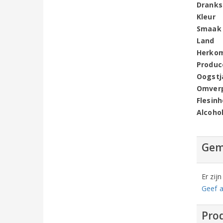
Dranks
Kleur
Smaak
Land
Herko
Produc
Oogstj
Omver
Flesin
Alcoho
Gem
Er zij
Geef a
Prod