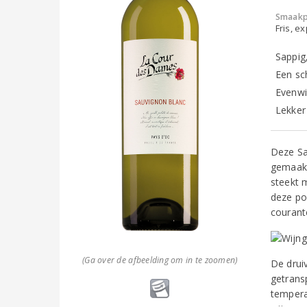
Smaakp
Fris, e
Sappig,
Een sc
Evenwic
Lekker 
Deze Sa
gemaakte
steekt 
deze po
courant
(Ga over de afbeelding om in te zoomen)
De drui
getrans
tempera