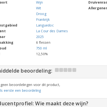
oort
Wijn
Druivenra
Wit
Allergene
Droog
Frankrijk
mstgebied
Languedoc
ent
La Cour des Dames
aar
2025
pakking
6 flessen
houd
750 ml
l
12,50%
iddelde beoordeling:
n geen beoordelingen voor dit product,
ls eerste een beoordeling
ucentprofiel: Wie maakt deze wijn?