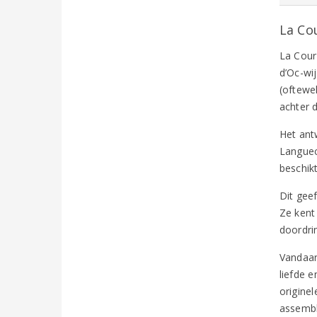
La Co
La Cour
d’Oc-wi
(oftewe
achter 
Het ant
Languec
beschik
Dit geef
Ze kent
doordri
Vandaar
liefde 
origine
assembla