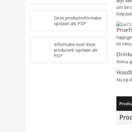
wijn ee
om de d
loepzui
Deze productinformatie
opslaan als PDF
Proef
Sappige
en citru
Informatie over deze
producent opslaan als
Drinke
PDF
Prima ap
Houdb
Nu op d
Produ
Pro