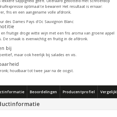
n lekkere sappigheid geeft. Uiteraard gebotteld met schroefdop
ruifexpressie optimaal te bewaren! Het resultaat is ernaar:
ver, fris en een aangename volle afdronk.
notitie
 en fruitige droge witte wijn met een fris aroma van groene appel
s. De smaak is evenwichtig en fruitig in de afdronk.
n bij
eritief, maar ook heerlijk bij salades en vis.
aarheid
ronk; houdbaar tot twee jaar na de oogst.
ctinformatie
Beoordelingen
Producentprofiel
Vergelij
ductinformatie