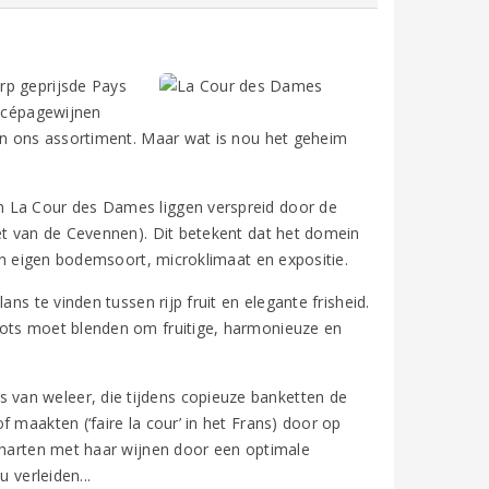
rp geprijsde Pays
e cépagewijnen
 in ons assortiment. Maar wat is nou het geheim
n La Cour des Dames liggen verspreid door de
oet van de Cevennen). Dit betekent dat het domein
z’n eigen bodemsoort, microklimaat en expositie.
ns te vinden tussen rijp fruit en elegante frisheid.
lots moet blenden om fruitige, harmonieuze en
van weleer, die tijdens copieuze banketten de
 maakten (‘faire la cour’ in het Frans) door op
e harten met haar wijnen door een optimale
 verleiden...