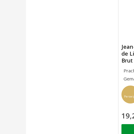
Jean
de L
Brut
Prac
Gema
Perswi
19,