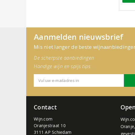
Aanmelden nieuwsbrief
Mis niet langer de beste wijnaanbiedinge
De scherpste aanbiedingen
Handige wijn en spijs tips
Contact
Open
Wijn.com
Wijn.c
Oranjestraat 10
Oranje
3111 AP Schiedam
gevest