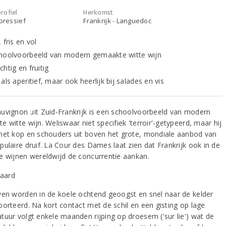
rofiel
Herkomst
xpressief
Frankrijk - Languedoc
 fris en vol
hoolvoorbeeld van modern gemaakte witte wijn
htig en fruitig
als aperitief, maar ook heerlijk bij salades en vis
uvignon uit Zuid-Frankrijk is een schoolvoorbeeld van modern
 witte wijn. Weliswaar niet specifiek 'terroir'-getypeerd, maar hij
met kop en schouders uit boven het grote, mondiale aanbod van
pulaire druif. La Cour des Dames laat zien dat Frankrijk ook in de
e wijnen wereldwijd de concurrentie aankan.
ven worden in de koele ochtend geoogst en snel naar de kelder
porteerd. Na kort contact met de schil en een gisting op lage
tuur volgt enkele maanden rijping op droesem ('sur lie') wat de