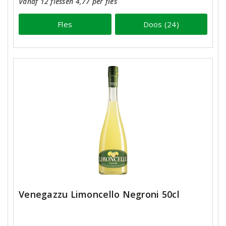
Vanaf 12 flessen 4,77 per fles
Fles
Doos (24)
Venegazzu Limoncello Negroni 50cl