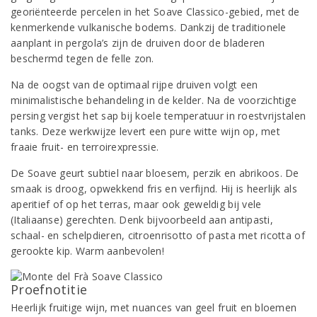
georiënteerde percelen in het Soave Classico-gebied, met de
kenmerkende vulkanische bodems. Dankzij de traditionele
aanplant in pergola’s zijn de druiven door de bladeren
beschermd tegen de felle zon.
Na de oogst van de optimaal rijpe druiven volgt een
minimalistische behandeling in de kelder. Na de voorzichtige
persing vergist het sap bij koele temperatuur in roestvrijstalen
tanks. Deze werkwijze levert een pure witte wijn op, met
fraaie fruit- en terroirexpressie.
De Soave geurt subtiel naar bloesem, perzik en abrikoos. De
smaak is droog, opwekkend fris en verfijnd. Hij is heerlijk als
aperitief of op het terras, maar ook geweldig bij vele
(Italiaanse) gerechten. Denk bijvoorbeeld aan antipasti,
schaal- en schelpdieren, citroenrisotto of pasta met ricotta of
gerookte kip. Warm aanbevolen!
Proefnotitie
Heerlijk fruitige wijn, met nuances van geel fruit en bloemen