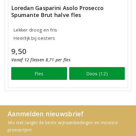
Loredan Gasparini Asolo Prosecco
Spumante Brut halve fles
Lekker droog en fris
Heerlijk bij oesters
9,50
Vanaf 12 flessen 8,71 per fles
Fles
Doos (12)
Aanmelden nieuwsbrief
Mis niet langer de beste wijnaanbiedingen en mooiste
proeverijen!