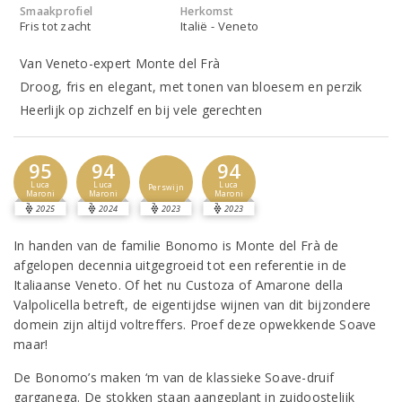
Smaakprofiel
Herkomst
Fris tot zacht
Italië - Veneto
Van Veneto-expert Monte del Frà
Droog, fris en elegant, met tonen van bloesem en perzik
Heerlijk op zichzelf en bij vele gerechten
95
94
94
Luca
Luca
Luca
Perswijn
Maroni
Maroni
Maroni
2025
2024
2023
2023
In handen van de familie Bonomo is Monte del Frà de
afgelopen decennia uitgegroeid tot een referentie in de
Italiaanse Veneto. Of het nu Custoza of Amarone della
Valpolicella betreft, de eigentijdse wijnen van dit bijzondere
domein zijn altijd voltreffers. Proef deze opwekkende Soave
maar!
De Bonomo’s maken ‘m van de klassieke Soave-druif
garganega. De stokken staan aangeplant in zuidoostelijk