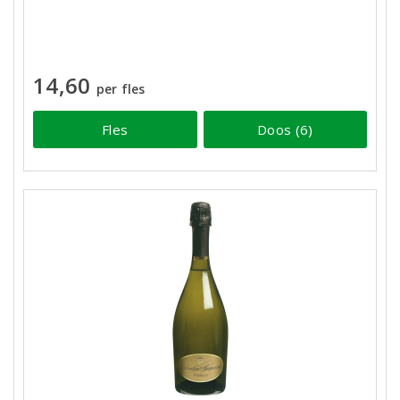
14,60
per fles
Fles
Doos (6)