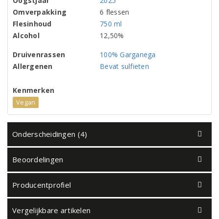
Oogstjaar
2025
Omverpakking
6 flessen
Flesinhoud
750 ml
Alcohol
12,50%
Druivenrassen
100% Garganega
Allergenen
Bevat sulfieten
Kenmerken
Vegan
Onderscheidingen (4)
Beoordelingen
Producentprofiel
Vergelijkbare artikelen