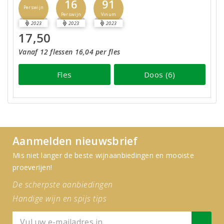
16
91
Perswijn
Perswijn
Vinum
2023
2023
2023
17,50
Vanaf 12 flessen 16,04 per fles
Fles
Doos (6)
Aanmelden nieuwsbrief
Mis niet langer de beste wijnaanbiedingen en mooiste
proeverijen!
De scherpste aanbiedingen
Handige wijn en spijs tips