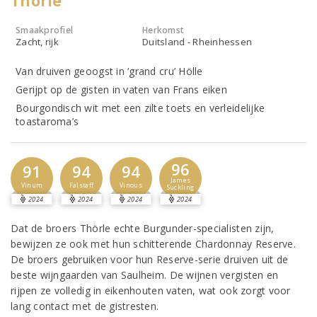
Thörle
Smaakprofiel
Herkomst
Zacht, rijk
Duitsland - Rheinhessen
Van druiven geoogst in ‘grand cru’ Hölle
Gerijpt op de gisten in vaten van Frans eiken
Bourgondisch wit met een zilte toets en verleidelijke
toastaroma’s
96
91
94
94
James
Vinum
Falstaff
Vinous
Suckling
2024
2024
2024
2024
Dat de broers Thörle echte Burgunder-specialisten zijn,
bewijzen ze ook met hun schitterende Chardonnay Reserve.
De broers gebruiken voor hun Reserve-serie druiven uit de
beste wijngaarden van Saulheim. De wijnen vergisten en
rijpen ze volledig in eikenhouten vaten, wat ook zorgt voor
lang contact met de gistresten.