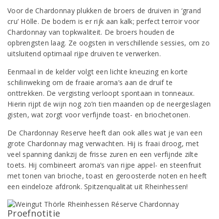
Voor de Chardonnay plukken de broers de druiven in ‘grand
cru’ Hölle. De bodem is er rijk aan kalk; perfect terroir voor
Chardonnay van topkwaliteit. De broers houden de
opbrengsten laag. Ze oogsten in verschillende sessies, om zo
uitsluitend optimaal rijpe druiven te verwerken.
Eenmaal in de kelder volgt een lichte kneuzing en korte
schilinweking om de fraaie aroma’s aan de druif te
onttrekken. De vergisting verloopt spontaan in tonneaux.
Hierin rijpt de wijn nog zo’n tien maanden op de neergeslagen
gisten, wat zorgt voor verfijnde toast- en briochetonen.
De Chardonnay Reserve heeft dan ook alles wat je van een
grote Chardonnay mag verwachten. Hij is fraai droog, met
veel spanning dankzij de frisse zuren en een verfijnde zilte
toets. Hij combineert aroma’s van rijpe appel- en steenfruit
met tonen van brioche, toast en geroosterde noten en heeft
een eindeloze afdronk. Spitzenqualität uit Rheinhessen!
Proefnotitie