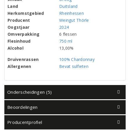
Land
Duitsland
Herkomstgebied
Rheinhessen
Producent
Weingut Thörle
Oogstjaar
2024
Omverpakking
6 flessen
Flesinhoud
750 ml
Alcohol
13,00%
Druivenrassen
100% Chardonnay
Allergenen
Bevat sulfieten
Onderscheidingen (5)
Beoordelingen
Producentprofiel