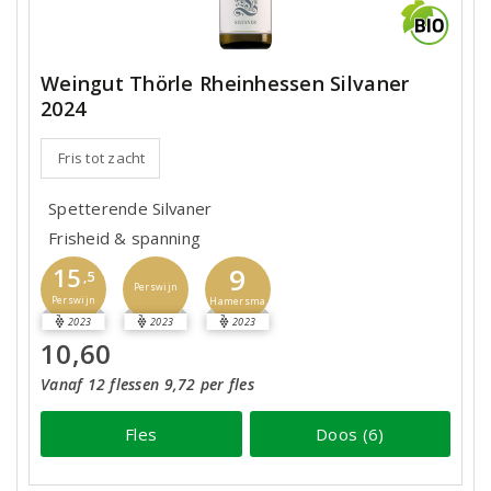
Weingut Thörle Rheinhessen Silvaner
2024
Fris tot zacht
Spetterende Silvaner
Frisheid & spanning
9
15
,5
Perswijn
Perswijn
Hamersma
2023
2023
2023
10,60
Vanaf 12 flessen 9,72 per fles
Fles
Doos (6)