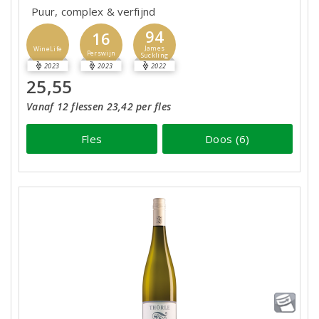
Puur, complex & verfijnd
94
16
James
WineLife
Perswijn
Suckling
2023
2023
2022
25,55
Vanaf 12 flessen 23,42 per fles
Fles
Doos (6)