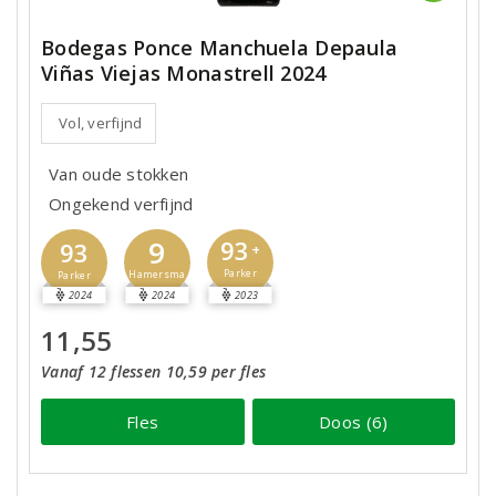
Bodegas Ponce Manchuela Depaula
Viñas Viejas Monastrell 2024
Vol, verfijnd
Van oude stokken
Ongekend verfijnd
9
93
93
+
Parker
Hamersma
Parker
2024
2024
2023
11,55
Vanaf 12 flessen 10,59 per fles
Fles
Doos (6)