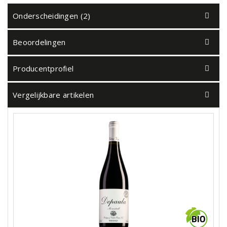
Onderscheidingen (2)
Beoordelingen
Producentprofiel
Vergelijkbare artikelen