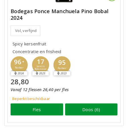
Bodegas Ponce Manchuela Pino Bobal
2024
Vol, verfijnd
Spicy kersenfruit
Concentratie en frisheid
17
96
95
+
Jancis
Parker
Parker
Robinson
2024
2023
2023
28,80
Vanaf 12 flessen 26,40 per fles
Beperkt beschikbaar
Fles
Doos (6)