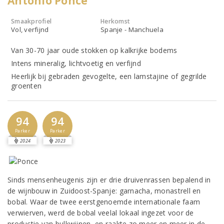
Antonio Ponce
Smaakprofiel
Herkomst
Vol, verfijnd
Spanje - Manchuela
Van 30-70 jaar oude stokken op kalkrijke bodems
Intens mineralig, lichtvoetig en verfijnd
Heerlijk bij gebraden gevogelte, een lamstajine of gegrilde
groenten
94
94
Parker
Parker
2024
2023
Sinds mensenheugenis zijn er drie druivenrassen bepalend in
de wijnbouw in Zuidoost-Spanje: garnacha, monastrell en
bobal. Waar de twee eerstgenoemde internationale faam
verwierven, werd de bobal veelal lokaal ingezet voor de
productie van bulkwijnen, en raakte zo meer en meer in de