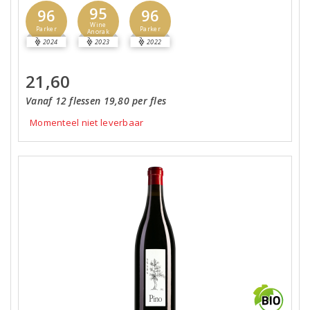
95
96
96
Wine
Parker
Parker
Anorak
2024
2023
2022
21,60
Vanaf 12 flessen 19,80 per fles
Momenteel niet leverbaar