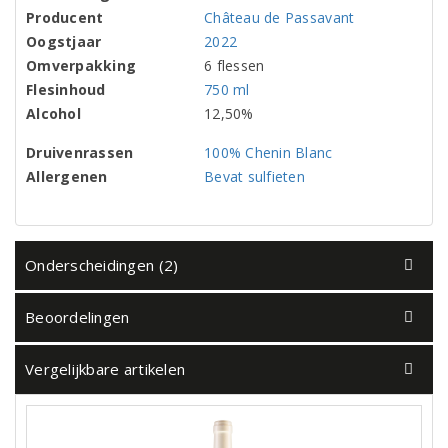
Producent
Château de Passavant
Oogstjaar
2022
Omverpakking
6 flessen
Flesinhoud
750 ml
Alcohol
12,50%
Druivenrassen
100% Chenin Blanc
Allergenen
Bevat sulfieten
Onderscheidingen (2)
Beoordelingen
Vergelijkbare artikelen