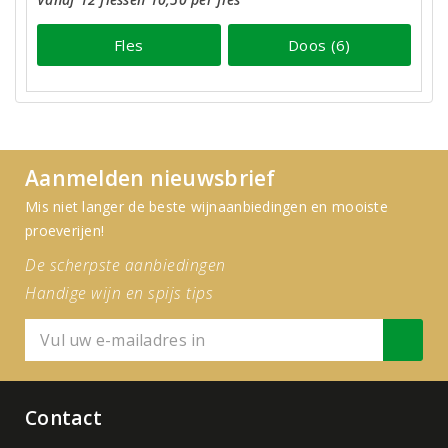
Fles
Doos (6)
Aanmelden nieuwsbrief
Mis niet langer de beste wijnaanbiedingen en mooiste
proeverijen!
De scherpste aanbiedingen
Handige wijn en spijs tips
Contact